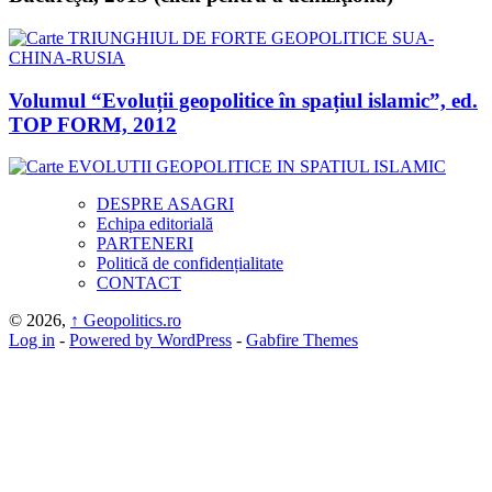
Volumul “Evoluții geopolitice în spațiul islamic”, ed.
TOP FORM, 2012
DESPRE ASAGRI
Echipa editorială
PARTENERI
Politică de confidențialitate
CONTACT
© 2026,
↑
Geopolitics.ro
Log in
-
Powered by WordPress
-
Gabfire Themes