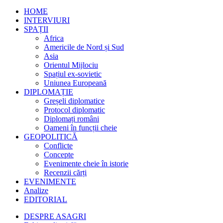
HOME
INTERVIURI
SPAȚII
Africa
Americile de Nord și Sud
Asia
Orientul Mijlociu
Spațiul ex-sovietic
Uniunea Europeană
DIPLOMAȚIE
Greșeli diplomatice
Protocol diplomatic
Diplomați români
Oameni în funcții cheie
GEOPOLITICĂ
Conflicte
Concepte
Evenimente cheie în istorie
Recenzii cărți
EVENIMENTE
Analize
EDITORIAL
DESPRE ASAGRI