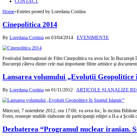
CONTACT
Home
»
Entries posted by Loredana Costina
Cinepolitica 2014
By
Loredana Costina
on
03/04/2014
EVENIMENTE
Festivalul Internaţional de Film Cinepolitica va avea loc în Bucureşti î
Bucureşti câteva dintre cele mai importante filme artistice şi documenta
Lansarea volumului „Evoluţii Geopolitice î
By
Loredana Costina
on
01/11/2012
ARTICOLE ȘI ANALIZE R
Miercuri, 7 noiembrie 2012, ora 17:00, va avea loc, în incinta Bibliote
Form, reuneşte studiile elaborate de participanţii ediţiei a II-a a 
Dezbaterea “Programul nuclear iranian. St