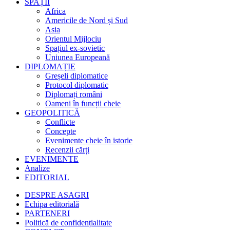
SPAȚII
Africa
Americile de Nord și Sud
Asia
Orientul Mijlociu
Spațiul ex-sovietic
Uniunea Europeană
DIPLOMAȚIE
Greșeli diplomatice
Protocol diplomatic
Diplomați români
Oameni în funcții cheie
GEOPOLITICĂ
Conflicte
Concepte
Evenimente cheie în istorie
Recenzii cărți
EVENIMENTE
Analize
EDITORIAL
DESPRE ASAGRI
Echipa editorială
PARTENERI
Politică de confidențialitate