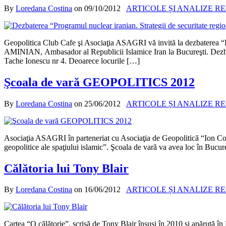
By
Loredana Costina
on
09/10/2012
ARTICOLE ȘI ANALIZE R
Geopolitica Club Cafe şi Asociaţia ASAGRI vă invită la dez
AMINIAN, Ambasador al Republicii Islamice Iran la Bucureşti. Dezbate
Tache Ionescu nr 4. Deoarece locurile […]
Şcoala de vară GEOPOLITICS 2012
By
Loredana Costina
on
25/06/2012
ARTICOLE ȘI ANALIZE R
Asociaţia ASAGRI în parteneriat cu Asociaţia de Geopolitică “Ion Co
geopolitice ale spaţiului islamic”. Şcoala de vară va avea loc în Bucure
Călătoria lui Tony Blair
By
Loredana Costina
on
16/06/2012
ARTICOLE ȘI ANALIZE R
Cartea “O călătorie”, scrisă de Tony Blair însuşi în 2010 şi apărută în