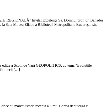
 REGIONALĂ” Invitat:Excelenţa Sa, Domnul prof. dr. Bahador
a Sala Mircea Eliade a Bibliotecii Metropolitane Bucureşti, str.
ua ediţie a Şcolii de Vară GEOPOLITICS, cu tema “Evoluţiile
ibliotecii […]
lor ce au marcat istoria recentă a lumii. Cartea debutează cu