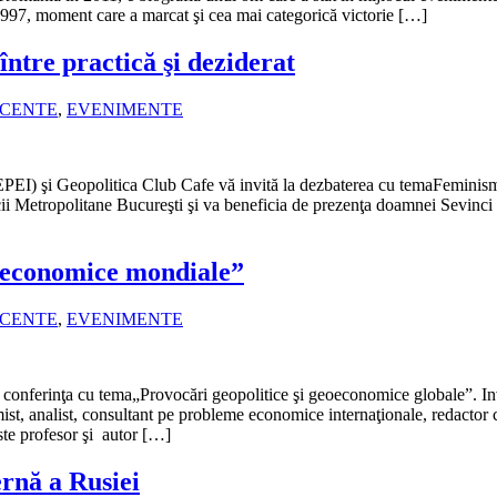
1997, moment care a marcat şi cea mai categorică victorie […]
între practică şi deziderat
ECENTE
,
EVENIMENTE
I) şi Geopolitica Club Cafe vă invită la dezbaterea cu temaFeminismul
cii Metropolitane Bucureşti şi va beneficia de prezenţa doamnei Sevinc
eoeconomice mondiale”
ECENTE
,
EVENIMENTE
conferinţa cu tema„Provocări geopolitice şi geoeconomice globale”. In
t, analist, consultant pe probleme economice internaţionale, redactor cu
ste profesor şi autor […]
ernă a Rusiei