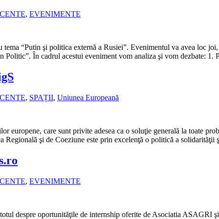
ECENTE
,
EVENIMENTE
 tema “Putin şi politica externă a Rusiei”. Evenimentul va avea loc joi
an Politic”. În cadrul acestui eveniment vom analiza şi vom dezbate: 1. 
igS
ECENTE
,
SPAȚII
,
Uniunea Europeană
lor europene, care sunt privite adesea ca o soluţie generală la toate pr
a Regională şi de Coeziune este prin excelenţă o politică a solidarităţii 
s.ro
ECENTE
,
EVENIMENTE
fla totul despre oportunităţile de internship oferite de Asociatia ASAGR