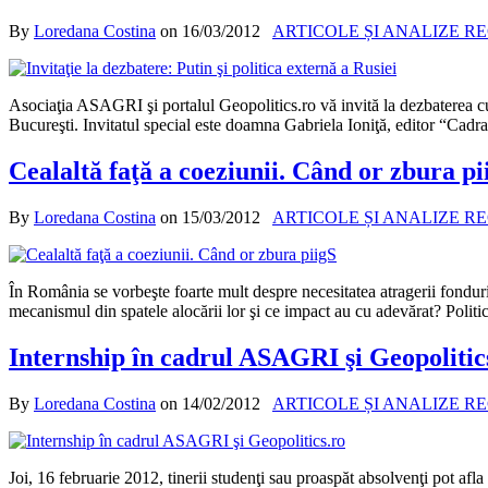
By
Loredana Costina
on
16/03/2012
ARTICOLE ȘI ANALIZE R
Asociaţia ASAGRI şi portalul Geopolitics.ro vă invită la dezbaterea cu
Bucureşti. Invitatul special este doamna Gabriela Ioniţă, editor “Cadr
Cealaltă faţă a coeziunii. Când or zbura pi
By
Loredana Costina
on
15/03/2012
ARTICOLE ȘI ANALIZE R
În România se vorbeşte foarte mult despre necesitatea atragerii fonduri
mecanismul din spatele alocării lor şi ce impact au cu adevărat? Politic
Internship în cadrul ASAGRI şi Geopolitic
By
Loredana Costina
on
14/02/2012
ARTICOLE ȘI ANALIZE R
Joi, 16 februarie 2012, tinerii studenţi sau proaspăt absolvenţi pot a