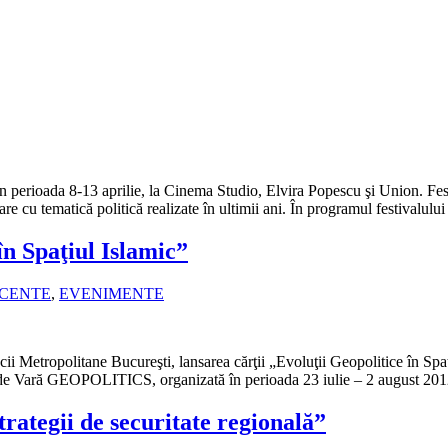
n perioada 8-13 aprilie, la Cinema Studio, Elvira Popescu şi Union. Festiv
re cu tematică politică realizate în ultimii ani. În programul festivalulu
n Spaţiul Islamic”
ECENTE
,
EVENIMENTE
cii Metropolitane Bucureşti, lansarea cărţii „Evoluţii Geopolitice în Spa
Şcolii de Vară GEOPOLITICS, organizată în perioada 23 iulie – 2 august
rategii de securitate regională”