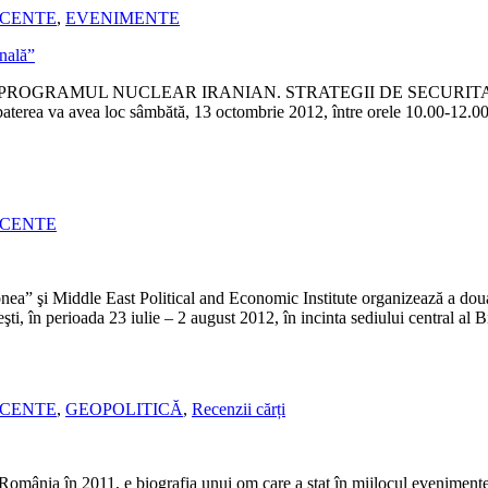
ECENTE
,
EVENIMENTE
baterea “PROGRAMUL NUCLEAR IRANIAN. STRATEGII DE SECURITATE
rea va avea loc sâmbătă, 13 octombrie 2012, între orele 10.00-12.00, l
ECENTE
nea” şi Middle East Political and Economic Institute organizează a do
şti, în perioada 23 iulie – 2 august 2012, în incinta sediului central al B
ECENTE
,
GEOPOLITICĂ
,
Recenzii cărți
 România în 2011, e biografia unui om care a stat în mijlocul evenimente