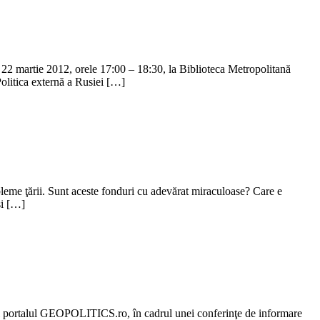
, 22 martie 2012, orele 17:00 – 18:30, la Biblioteca Metropolitană
Politica externă a Rusiei […]
obleme ţării. Sunt aceste fonduri cu adevărat miraculoase? Care e
şi […]
I şi portalul GEOPOLITICS.ro, în cadrul unei conferinţe de informare