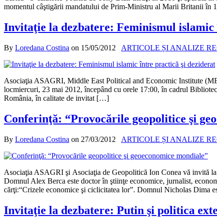
momentul câştigării mandatului de Prim-Ministru al Marii Britanii în 
Invitaţie la dezbatere: Feminismul islamic 
By
Loredana Costina
on
15/05/2012
ARTICOLE ȘI ANALIZE R
Asociaţia ASAGRI, Middle East Political and Economic Institute (MEPE
locmiercuri, 23 mai 2012, începând cu orele 17:00, în cadrul Bibliote
România, în calitate de invitat […]
Conferinţă: “Provocările geopolitice şi g
By
Loredana Costina
on
27/03/2012
ARTICOLE ȘI ANALIZE R
Asociaţia ASAGRI şi Asociaţia de Geopolitică Ion Conea vă invită la 
Domnul Alex Berca este doctor în ştiinţe economice, jurnalist, economis
cărţi:“Crizele economice şi ciclicitatea lor”. Domnul Nicholas Dima e
Invitaţie la dezbatere: Putin şi politica ext