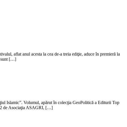
alul, aflat anul acesta la cea de-a treia ediţie, aduce în premieră la
i sunt […]
ţiul Islamic”. Volumul, apărut în colecţia GeoPolitică a Editurii Top
 2012 de Asociaţia ASAGRI, […]