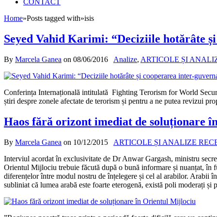
CONTACT
Home
»
Posts tagged with
»
isis
Seyed Vahid Karimi: “Deciziile hotărâte și
By
Marcela Ganea
on
08/06/2016
Analize
,
ARTICOLE ȘI ANALI
Conferința Internațională intitulată Fighting Terorism for World Secur
știri despre zonele afectate de terorism și pentru a ne putea revizui pr
Haos fără orizont imediat de soluționare î
By
Marcela Ganea
on
10/12/2015
ARTICOLE ȘI ANALIZE REC
Interviul acordat în exclusivitate de Dr Anwar Gargash, ministru secret
Orientul Mijlociu trebuie făcută după o bună informare și nuanțat, în func
diferențelor între modul nostru de înțelegere și cel al arabilor. Arabii 
subliniat că lumea arabă este foarte eterogenă, există poli moderați și po