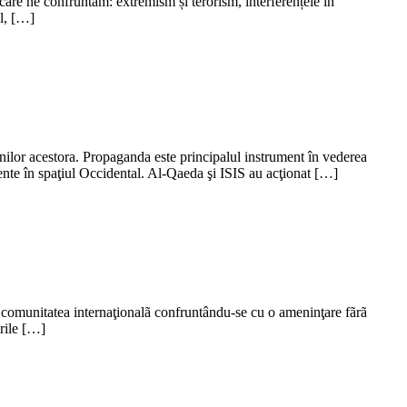
 care ne confruntăm: extremism și terorism, interferențele în
ul, […]
iunilor acestora. Propaganda este principalul instrument în vederea
olente în spaţiul Occidental. Al-Qaeda şi ISIS au acţionat […]
e, comunitatea internaţionalã confruntându-se cu o ameninţare fãrã
urile […]