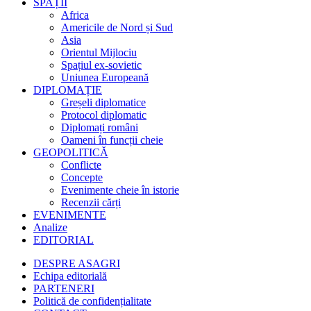
SPAȚII
Africa
Americile de Nord și Sud
Asia
Orientul Mijlociu
Spațiul ex-sovietic
Uniunea Europeană
DIPLOMAȚIE
Greșeli diplomatice
Protocol diplomatic
Diplomați români
Oameni în funcții cheie
GEOPOLITICĂ
Conflicte
Concepte
Evenimente cheie în istorie
Recenzii cărți
EVENIMENTE
Analize
EDITORIAL
DESPRE ASAGRI
Echipa editorială
PARTENERI
Politică de confidențialitate