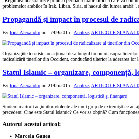
”Regiunea noastră trece printr-o perioadă foarte dificilă care va conti
problemelor arabilor în Irak, Liban, Siria, și haosul din lumea arabă
Propagandã şi impact în procesul de radica
By
Irina Alexandru
on
17/09/2015
Analize
,
ARTICOLE ȘI ANAL
Organizaţiite teroriste au acţionat de-a lungul timpului asupra tinerilo
radicalizãrii tinerilor din Occident, conducând ulterior la aderarea lor
Statul Islamic – organizare, componență, lo
By
Irina Alexandru
on
21/05/2015
Analize
,
ARTICOLE ȘI ANAL
Suntem martorii acţiunilor violente ale unui grup de extremişti ce au a
precedent. Cine este Statul Islamic? Ce vor sa obţinã? Cum funcţioneaz
Autorul acestui articol:
Marcela Ganea