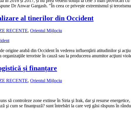
nua în 2016 și 2017, și nu prea vedem soluții la cele 3 mari provocări cu
”, spune Dr Anwar Gargash. ”În ceea ce privește extremismul și terorism
lizare al tinerilor din Occident
IZE RECENTE
,
Orientul Mijlociu
r de origine arabã din Occident în vederea influenţãrii atitudinilor şi acţ
 la organizaţiile teroriste în cauzã sau la producerea anumitor acţiuni vi
gistică și finanțare
IZE RECENTE
,
Orientul Mijlociu
juns sã controleze zone extinse în Siria şi Irak, dar şi resurse energetic
ã şi cum se finanţeazã? sunt întrebãri la care veţi gãsi rãspuns în rând