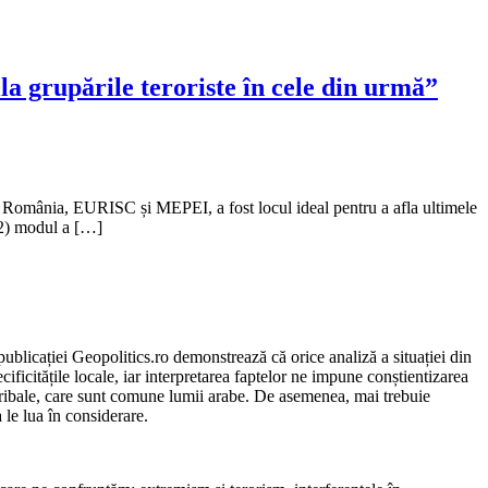
a grupările teroriste în cele din urmă”
in România, EURISC și MEPEI, a fost locul ideal pentru a afla ultimele
, 2) modul a […]
ublicației Geopolitics.ro demonstrează că orice analiză a situației din
cificitățile locale, iar interpretarea faptelor ne impune conștientizarea
e, tribale, care sunt comune lumii arabe. De asemenea, mai trebuie
a le lua în considerare.