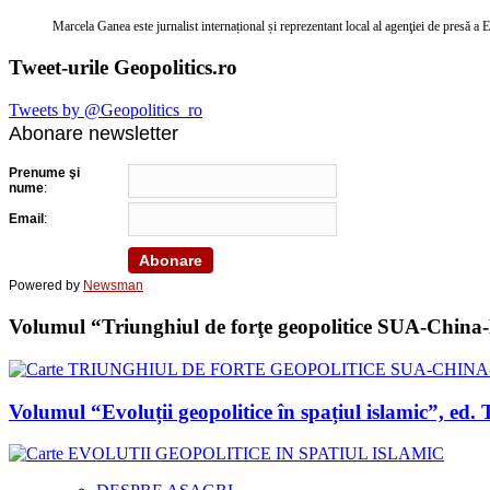
Marcela Ganea este jurnalist internațional și reprezentant local al agenţiei de presă a
Tweet-urile Geopolitics.ro
Tweets by @Geopolitics_ro
Abonare newsletter
Prenume şi
nume
:
Email
:
Powered by
Newsman
Volumul “Triunghiul de forţe geopolitice SUA-China-Ru
Volumul “Evoluții geopolitice în spațiul islamic”, 