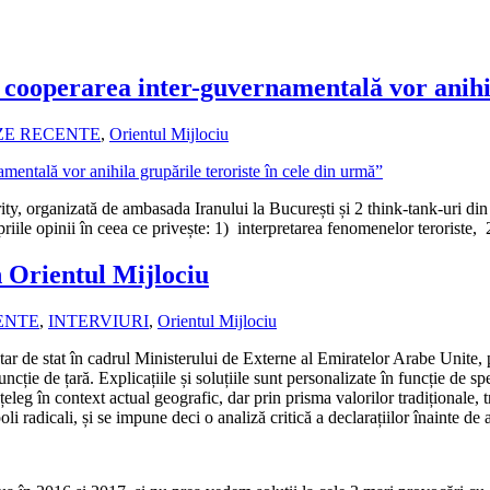
 cooperarea inter-guvernamentală vor anihil
ZE RECENTE
,
Orientul Mijlociu
ity, organizată de ambasada Iranului la București și 2 think-tank-uri d
opriile opinii în ceea ce privește: 1) interpretarea fenomenelor teroriste
n Orientul Mijlociu
ENTE
,
INTERVIURI
,
Orientul Mijlociu
ar de stat în cadrul Ministerului de Externe al Emiratelor Arabe Unite, p
ție de țară. Explicațiile și soluțiile sunt personalizate în funcție de spe
înțeleg în context actual geografic, dar prin prisma valorilor tradițional
li radicali, și se impune deci o analiză critică a declarațiilor înainte de 