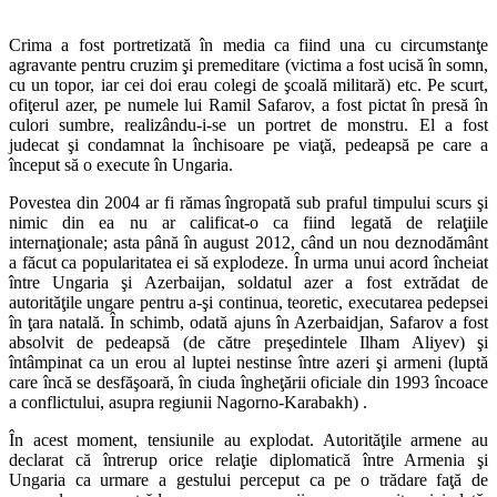
Crima a fost portretizată în media ca fiind una cu circumstanţe
agravante pentru cruzim şi premeditare (victima a fost ucisă în somn,
cu un topor, iar cei doi erau colegi de şcoală militară) etc. Pe scurt,
ofiţerul azer, pe numele lui Ramil Safarov, a fost pictat în presă în
culori sumbre, realizându-i-se un portret de monstru. El a fost
judecat şi condamnat la închisoare pe viaţă, pedeapsă pe care a
început să o execute în Ungaria.
Povestea din 2004 ar fi rămas îngropată sub praful timpului scurs şi
nimic din ea nu ar calificat-o ca fiind legată de relaţiile
internaţionale; asta până în august 2012, când un nou deznodământ
a făcut ca popularitatea ei să explodeze. În urma unui acord încheiat
între Ungaria şi Azerbaijan, soldatul azer a fost extrădat de
autorităţile ungare pentru a-şi continua, teoretic, executarea pedepsei
în ţara natală. În schimb, odată ajuns în Azerbaidjan, Safarov a fost
absolvit de pedeapsă (de către preşedintele Ilham Aliyev) şi
întâmpinat ca un erou al luptei nestinse între azeri şi armeni (luptă
care încă se desfăşoară, în ciuda îngheţării oficiale din 1993 încoace
a conflictului, asupra regiunii Nagorno-Karabakh) .
În acest moment, tensiunile au explodat. Autorităţile armene au
declarat că întrerup orice relaţie diplomatică între Armenia şi
Ungaria ca urmare a gestului perceput ca pe o trădare faţă de