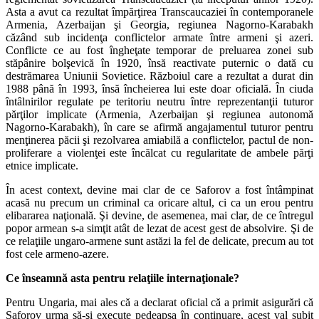
Asta a avut ca rezultat împărţirea Transcaucaziei în contemporanele
Armenia, Azerbaijan şi Georgia, regiunea Nagorno-Karabakh
căzând sub incidenţa conflictelor armate între armeni şi azeri.
Conflicte ce au fost îngheţate temporar de preluarea zonei sub
stăpânire bolşevică în 1920, însă reactivate puternic o dată cu
destrămarea Uniunii Sovietice. Războiul care a rezultat a durat din
1988 până în 1993, însă încheierea lui este doar oficială. În ciuda
întâlnirilor regulate pe teritoriu neutru între reprezentanţii tuturor
părţilor implicate (Armenia, Azerbaijan şi regiunea autonomă
Nagorno-Karabakh), în care se afirmă angajamentul tuturor pentru
menţinerea păcii şi rezolvarea amiabilă a conflictelor, pactul de non-
proliferare a violenţei este încălcat cu regularitate de ambele părţi
etnice implicate.
În acest context, devine mai clar de ce Saforov a fost întâmpinat
acasă nu precum un criminal ca oricare altul, ci ca un erou pentru
elibararea naţională. Şi devine, de asemenea, mai clar, de ce întregul
popor armean s-a simţit atât de lezat de acest gest de absolvire. Şi de
ce relaţiile ungaro-armene sunt astăzi la fel de delicate, precum au tot
fost cele armeno-azere.
Ce înseamnă asta pentru relaţiile internaţionale?
Pentru Ungaria, mai ales că a declarat oficial că a primit asigurări că
Saforov urma să-şi execute pedeapsa în continuare, acest val subit