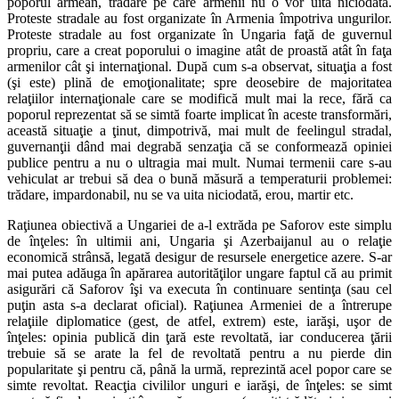
poporul armean, trădare pe care armenii nu o vor uita niciodată.
Proteste stradale au fost organizate în Armenia împotriva ungurilor.
Proteste stradale au fost organizate în Ungaria faţă de guvernul
propriu, care a creat poporului o imagine atât de proastă atât în faţa
armenilor cât şi internaţional. După cum s-a observat, situaţia a fost
(şi este) plină de emoţionalitate; spre deosebire de majoritatea
relaţiilor internaţionale care se modifică mult mai la rece, fără ca
poporul reprezentat să se simtă foarte implicat în aceste transformări,
această situaţie a ţinut, dimpotrivă, mai mult de feelingul stradal,
guvernanţii dând mai degrabă senzaţia că se conformează opiniei
publice pentru a nu o ultragia mai mult. Numai termenii care s-au
vehiculat ar trebui să dea o bună măsură a temperaturii problemei:
trădare, impardonabil, nu se va uita niciodată, erou, martir etc.
Raţiunea obiectivă a Ungariei de a-l extrăda pe Saforov este simplu
de înţeles: în ultimii ani, Ungaria şi Azerbaijanul au o relaţie
economică strânsă, legată desigur de resursele energetice azere. S-ar
mai putea adăuga în apărarea autorităţilor ungare faptul că au primit
asigurări că Saforov îşi va executa în continuare sentinţa (sau cel
puţin asta s-a declarat oficial). Raţiunea Armeniei de a întrerupe
relaţiile diplomatice (gest, de atfel, extrem) este, iarăşi, uşor de
înţeles: opinia publică din ţară este revoltată, iar conducerea ţării
trebuie să se arate la fel de revoltată pentru a nu pierde din
popularitate şi pentru că, până la urmă, reprezintă acel popor care se
simte revoltat. Reacţia civililor unguri e iarăşi, de înţeles: se simt