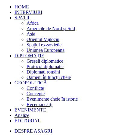
HOME
INTERVIURI
SPAȚII
Africa
Americile de Nord și Sud
Asia
Orientul Mijlociu
Spațiul ex-sovietic
Uniunea Europeană
DIPLOMAȚIE
Greșeli diplomatice
Protocol diplomatic
Diplomați români
Oameni în funcții cheie
GEOPOLITICĂ
Conflicte
Concepte
Evenimente cheie în istorie
Recenzii cărți
EVENIMENTE
Analize
EDITORIAL
DESPRE ASAGRI