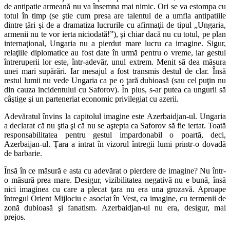
de antipatie armeană nu va însemna mai nimic. Ori se va estompa cu
totul în timp (se ştie cum presa are talentul de a umfla antipatiile
dintre ţări şi de a dramatiza lucrurile cu afirmaţii de tipul „Ungaria,
armenii nu te vor ierta niciodată!”), şi chiar dacă nu cu totul, pe plan
internaţional, Ungaria nu a pierdut mare lucru ca imagine. Sigur,
relaţiile diplomatice au fost date în urmă pentru o vreme, iar gestul
întreruperii lor este, într-adevăr, unul extrem. Menit să dea măsura
unei mari supărări. Iar mesajul a fost transmis destul de clar. Însă
restul lumii nu vede Ungaria ca pe o ţară dubioasă (sau cel puţin nu
din cauza incidentului cu Saforov). În plus, s-ar putea ca ungurii să
câştige şi un parteneriat economic privilegiat cu azerii.
Adevăratul învins la capitolul imagine este Azerbaidjan-ul. Ungaria
a declarat că nu ştia şi că nu se aştepta ca Saforov să fie iertat. Toată
responsabilitatea pentru gestul impardonabil o poartă, deci,
Azerbaijan-ul. Ţara a intrat în vizorul întregii lumi printr-o dovadă
de barbarie.
Însă în ce măsură e asta cu adevărat o pierdere de imagine? Nu într-
o măsură prea mare. Desigur, vizibilitatea negativă nu e bună, însă
nici imaginea cu care a plecat ţara nu era una grozavă. Aproape
întregul Orient Mijlociu e asociat în Vest, ca imagine, cu termenii de
zonă dubioasă şi fanatism. Azerbaidjan-ul nu era, desigur, mai
prejos.