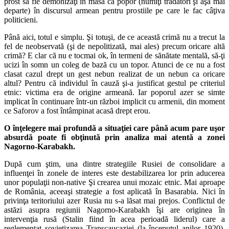
prost să fie demonizaţi în masă ca popor (numiţi trădători şi aşa mai
departe) în discursul armean pentru prostiile pe care le fac câţiva
politicieni.
Până aici, totul e simplu. Şi totuşi, de ce această crimă nu a trecut la
fel de neobservată (şi de nepolitizată, mai ales) precum oricare altă
crimă? E clar că nu e tocmai ok, în termeni de sănătate mentală, să-ţi
ucizi în somn un coleg de bază cu un topor. Atunci de ce nu a fost
clasat cazul drept un gest nebun realizat de un nebun ca oricare
altul? Pentru că individul în cauză şi-a justificat gestul pe criteriul
etnic: victima era de origine armeană. Iar poporul azer se simte
implicat în continuare într-un război implicit cu armenii, din moment
ce Saforov a fost întâmpinat acasă drept erou.
O înţelegere mai profundă a situaţiei care până acum pare uşor
absurdă poate fi obţinută prin analiza mai atentă a zonei
Nagorno-Karabakh.
După cum ştim, una dintre strategiile Rusiei de consolidare a
influenţei în zonele de interes este destabilizarea lor prin aducerea
unor populaţii non-native Şi crearea unui mozaic etnic. Mai aproape
de România, aceeaşi strategie a fost aplicată în Basarabia. Nici în
privinţa teritoriului azer Rusia nu s-a lăsat mai prejos. Conflictul de
astăzi asupra regiunii Nagorno-Karabakh îşi are originea în
intervenţia rusă (Stalin fiind în acea perioadă liderul) care a
reglementat sovietizarea Transcaucaziei (la începutul anilor 1920).