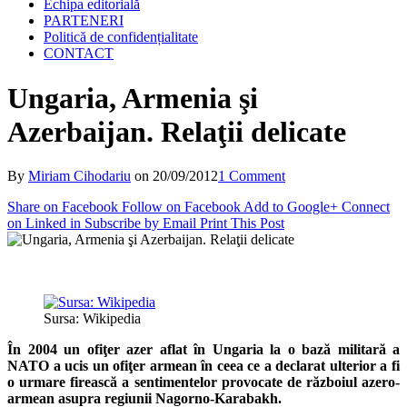
Echipa editorială
PARTENERI
Politică de confidențialitate
CONTACT
Ungaria, Armenia şi
Azerbaijan. Relaţii delicate
By
Miriam Cihodariu
on
20/09/2012
1 Comment
Share on Facebook
Follow on Facebook
Add to Google+
Connect
on Linked in
Subscribe by Email
Print This Post
Sursa: Wikipedia
În 2004 un ofiţer azer aflat în Ungaria la o bază militară a
NATO a ucis un ofiţer armean în ceea ce a declarat ulterior a fi
o urmare firească a sentimentelor provocate de războiul azero-
armean asupra regiunii Nagorno-Karabakh.