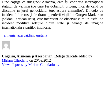
Cine câştigă ca imagine? Armenia, care îşi confirmă internaţional
statutul de victimă (pe care l-a dobândit, oricum, încă de când cu
discuţiile în jurul genocidului turc asupra armenilor). Dincolo de
incidentul dureros şi de drama pierderii vieţii lui Gurgen Markarian
(soldatul armean ucis), este interesant de observat cum un astfel de
incident modifică relaţiile dintre state şi balanţa de imagine
internaţională a părţilor implicate.
armenia
,
azerbaidjan
,
ungaria
Ungaria, Armenia şi Azerbaijan. Relaţii delicate
added by
Miriam Cihodariu
on
20/09/2012
View all posts by Miriam Cihodariu →