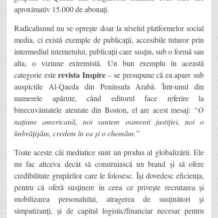
aproximativ 15.000 de abonați.
Radicalismul nu se oprește doar la nivelul platformelor social
media, ci există exemple de publicații, accesibile tuturor prin
intermediul internetului, publicații care susțin, sub o formă sau
alta, o viziune extremistă. Un bun exemplu în această
revista Inspire
categorie este
– se presupune că ea apare sub
auspiciile Al-Qaeda din Peninsula Arabă. Într-unul din
numerele apărute, când editorul face referire la
binecuvântatele atentate din Boston, el are acest mesaj:
“O
națiune americană, noi suntem oamenii justiției, noi o
îmbrățișăm, credem în ea și o chemăm.”
Toate aceste căi mediatice sunt un produs al globalizării. Ele
nu fac altceva decât să construiască un brand și să ofere
credibilitate grupărilor care le folosesc. Își dovedesc eficiența,
pentru că oferă susținere în ceea ce privește recrutarea și
mobilizarea personalului, atragerea de susținători și
simpatizanți, și de capital logistic/financiar necesar pentru