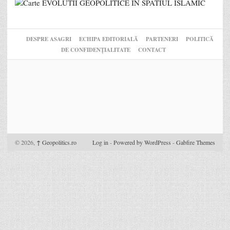
DESPRE ASAGRI
ECHIPA EDITORIALĂ
PARTENERI
POLITICĂ
DE CONFIDENȚIALITATE
CONTACT
© 2026,
↑
Geopolitics.ro
Log in
-
Powered by WordPress
-
Gabfire Themes