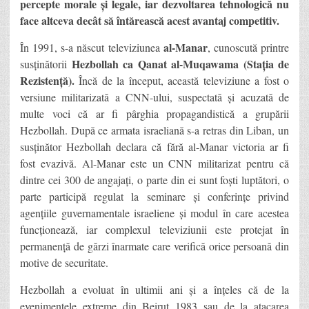
percepte morale și legale, iar dezvoltarea tehnologică nu
face altceva decât să întărească acest avantaj competitiv.
al-Manar
În 1991, s-a născut televiziunea
, cunoscută printre
Hezbollah ca Qanat al-Muqawama (Stația de
susținătorii
Rezistență).
Încă de la început, această televiziune a fost o
versiune militarizată a CNN-ului, suspectată și acuzată de
multe voci că ar fi pârghia propagandistică a grupării
Hezbollah. După ce armata israeliană s-a retras din Liban, un
susținător Hezbollah declara că fără al-Manar victoria ar fi
fost evazivă. Al-Manar este un CNN militarizat pentru că
dintre cei 300 de angajați, o parte din ei sunt foști luptători, o
parte participă regulat la seminare și conferințe privind
agențiile guvernamentale israeliene și modul în care acestea
funcționează, iar complexul televiziunii este protejat în
permanență de gărzi înarmate care verifică orice persoană din
motive de securitate.
Hezbollah a evoluat în ultimii ani și a înțeles că de la
evenimentele extreme din Beirut 1983 sau de la atacarea