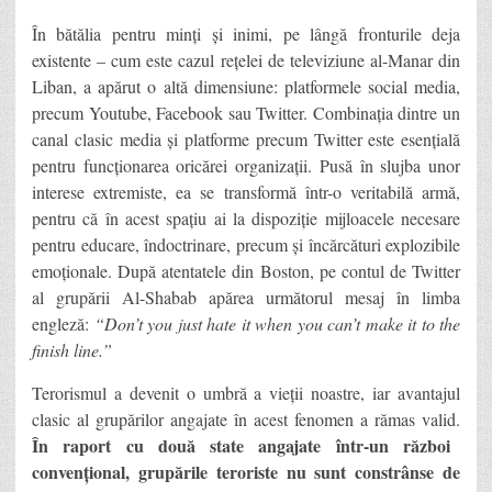
În bătălia pentru minți și inimi, pe lângă fronturile deja
existente – cum este cazul rețelei de televiziune al-Manar din
Liban, a apărut o altă dimensiune: platformele social media,
precum Youtube, Facebook sau Twitter. Combinația dintre un
canal clasic media și platforme precum Twitter este esențială
pentru funcționarea oricărei organizații. Pusă în slujba unor
interese extremiste, ea se transformă într-o veritabilă armă,
pentru că în acest spațiu ai la dispoziție mijloacele necesare
pentru educare, îndoctrinare, precum și încărcături explozibile
emoționale. După atentatele din Boston, pe contul de Twitter
al grupării Al-Shabab apărea următorul mesaj în limba
engleză:
“Don’t you just hate it when you can’t make it to the
finish line.”
Terorismul a devenit o umbră a vieții noastre, iar avantajul
clasic al grupărilor angajate în acest fenomen a rămas valid.
În raport cu două state angajate într-un război
convențional, grupările teroriste nu sunt constrânse de