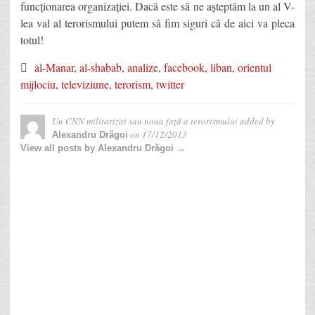
funcționarea organizației. Dacă este să ne așteptăm la un al V-
lea val al terorismului putem să fim siguri că de aici va pleca
totul!
al-Manar
,
al-shabab
,
analize
,
facebook
,
liban
,
orientul
mijlociu
,
televiziune
,
terorism
,
twitter
Un CNN militarizat sau noua faţă a terorismului
added by
on
17/12/2013
Alexandru Drăgoi
View all posts by Alexandru Drăgoi →