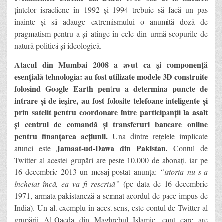
țintelor israeliene în 1992 și 1994 trebuie să facă un pas
înainte și să adauge extremismului o anumită doză de
pragmatism pentru a-și atinge în cele din urmă scopurile de
natură politică și ideologică.
Atacul din Mumbai 2008 a avut ca și componență
esențială tehnologia: au fost utilizate modele 3D construite
folosind Google Earth pentru a determina puncte de
intrare și de ieșire, au fost folosite telefoane inteligente și
prin satelit pentru coordonare între participanții la asalt
și centrul de comandă și transferuri bancare online
pentru finanțarea acțiunii.
Una dintre rețelele implicate
Jamaat-ud-Dawa din Pakistan.
atunci este
Contul de
Twitter al acestei grupări are peste 10.000 de abonați, iar pe
16 decembrie 2013 un mesaj postat anunța:
“istoria nu s-a
încheiat încă, ea va fi rescrisă”
(pe data de 16 decembrie
1971, armata pakistaneză a semnat acordul de pace impus de
India). Un alt exemplu în acest sens, este contul de Twitter al
grupării Al-Qaeda din Maghrebul Islamic, cont care are