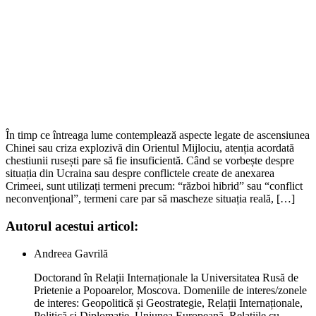
În timp ce întreaga lume contemplează aspecte legate de ascensiunea
Chinei sau criza explozivă din Orientul Mijlociu, atenția acordată
chestiunii rusești pare să fie insuficientă. Când se vorbește despre
situația din Ucraina sau despre conflictele create de anexarea
Crimeei, sunt utilizați termeni precum: “război hibrid” sau “conflict
neconvențional”, termeni care par să mascheze situația reală, […]
Autorul acestui articol:
Andreea Gavrilă
Doctorand în Relații Internaționale la Universitatea Rusă de
Prietenie a Popoarelor, Moscova. Domeniile de interes/zonele
de interes: Geopolitică și Geostrategie, Relații Internaționale,
Politică și Diplomație, Uniunea Europeană, Relațiile cu