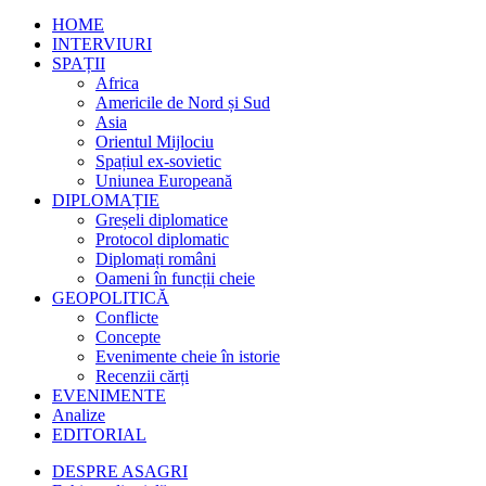
HOME
INTERVIURI
SPAȚII
Africa
Americile de Nord și Sud
Asia
Orientul Mijlociu
Spațiul ex-sovietic
Uniunea Europeană
DIPLOMAȚIE
Greșeli diplomatice
Protocol diplomatic
Diplomați români
Oameni în funcții cheie
GEOPOLITICĂ
Conflicte
Concepte
Evenimente cheie în istorie
Recenzii cărți
EVENIMENTE
Analize
EDITORIAL
DESPRE ASAGRI