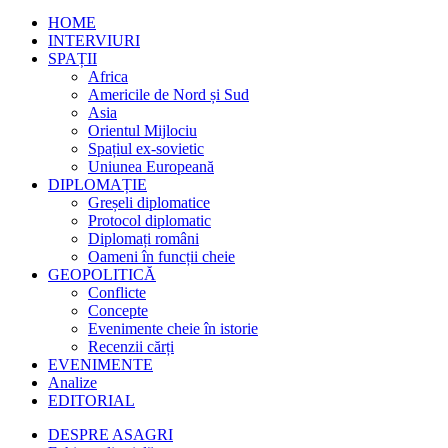
HOME
INTERVIURI
SPAȚII
Africa
Americile de Nord și Sud
Asia
Orientul Mijlociu
Spațiul ex-sovietic
Uniunea Europeană
DIPLOMAȚIE
Greșeli diplomatice
Protocol diplomatic
Diplomați români
Oameni în funcții cheie
GEOPOLITICĂ
Conflicte
Concepte
Evenimente cheie în istorie
Recenzii cărți
EVENIMENTE
Analize
EDITORIAL
DESPRE ASAGRI