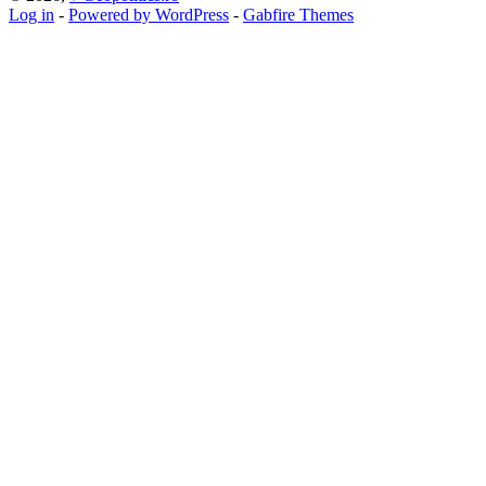
Log in
-
Powered by WordPress
-
Gabfire Themes