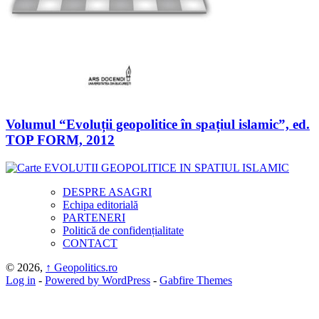
Volumul “Evoluții geopolitice în spațiul islamic”, ed.
TOP FORM, 2012
DESPRE ASAGRI
Echipa editorială
PARTENERI
Politică de confidențialitate
CONTACT
© 2026,
↑
Geopolitics.ro
Log in
-
Powered by WordPress
-
Gabfire Themes