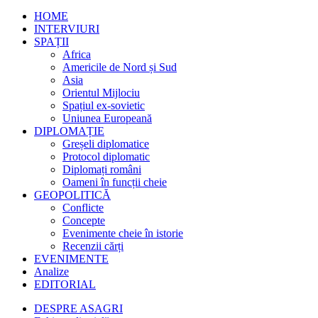
HOME
INTERVIURI
SPAȚII
Africa
Americile de Nord și Sud
Asia
Orientul Mijlociu
Spațiul ex-sovietic
Uniunea Europeană
DIPLOMAȚIE
Greșeli diplomatice
Protocol diplomatic
Diplomați români
Oameni în funcții cheie
GEOPOLITICĂ
Conflicte
Concepte
Evenimente cheie în istorie
Recenzii cărți
EVENIMENTE
Analize
EDITORIAL
DESPRE ASAGRI