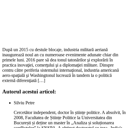
După un 2015 cu destule blocaje, industria militară aeriană
inaugurează noul an cu numeroase evenimente adunate chiar din
primele luni. 2016 pare să dea tonul tatonărilor şi explorării în
practica inovaţiei, comerţului şi a diplomaţiei militare. Dinspre
centru către periferia sistemului internaţional, industria americană
aero-spaţială şi Washingtonul lucrează în tandem la o politică
externă diferenţiată […]
Autorul acestui articol:
Silviu Petre
Cercetător independent, doctor în științe politice. A absolvit, în
2008, Facultatea de Științe Politice la Universitatea din
București și deține un master în „Analiza și soluționarea
conflictelor” la SNSPA. A obținut doctoratul cu teza „India's