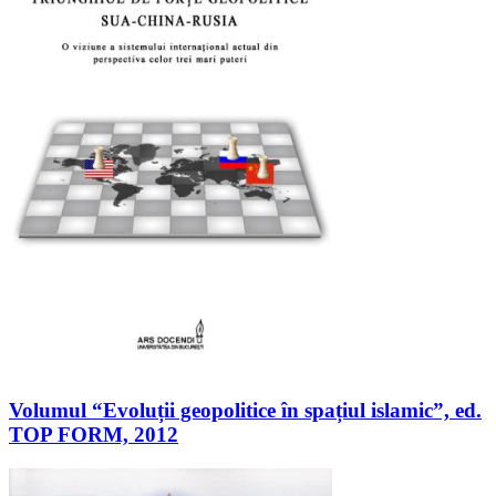
Volumul “Evoluții geopolitice în spațiul islamic”, ed.
TOP FORM, 2012