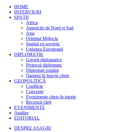
HOME
INTERVIURI
SPAȚII
Africa
Americile de Nord și Sud
Asia
Orientul Mijlociu
Spațiul ex-sovietic
Uniunea Europeană
DIPLOMAȚIE
Greșeli diplomatice
Protocol diplomatic
Diplomați români
Oameni în funcții cheie
GEOPOLITICĂ
Conflicte
Concepte
Evenimente cheie în istorie
Recenzii cărți
EVENIMENTE
Analize
EDITORIAL
DESPRE ASAGRI