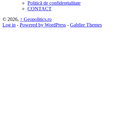
Politică de confidențialitate
CONTACT
© 2026,
↑
Geopolitics.ro
Log in
-
Powered by WordPress
-
Gabfire Themes