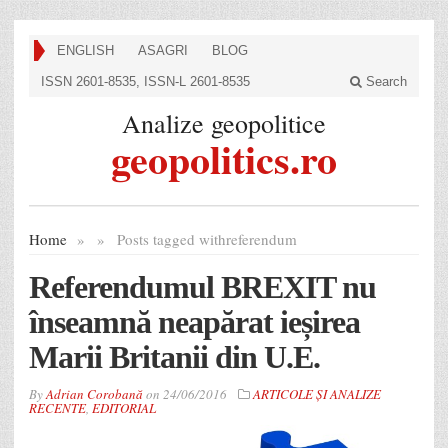
ENGLISH
ASAGRI
BLOG
ISSN 2601-8535, ISSN-L 2601-8535
Search
Analize geopolitice
geopolitics.ro
Home
»
»
Posts tagged with
referendum
Referendumul BREXIT nu
înseamnă neapărat ieșirea
Marii Britanii din U.E.
By
Adrian Corobană
on
24/06/2016
ARTICOLE ȘI ANALIZE
RECENTE
,
EDITORIAL