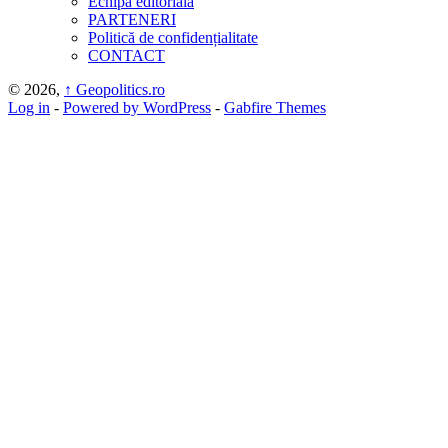
Echipa editorială
PARTENERI
Politică de confidențialitate
CONTACT
© 2026,
↑
Geopolitics.ro
Log in
-
Powered by WordPress
-
Gabfire Themes