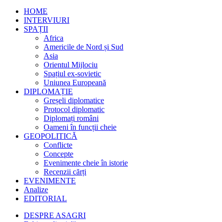
HOME
INTERVIURI
SPAȚII
Africa
Americile de Nord și Sud
Asia
Orientul Mijlociu
Spațiul ex-sovietic
Uniunea Europeană
DIPLOMAȚIE
Greșeli diplomatice
Protocol diplomatic
Diplomați români
Oameni în funcții cheie
GEOPOLITICĂ
Conflicte
Concepte
Evenimente cheie în istorie
Recenzii cărți
EVENIMENTE
Analize
EDITORIAL
DESPRE ASAGRI