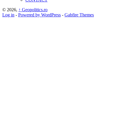
© 2026,
↑
Geopolitics.ro
Log in
-
Powered by WordPress
-
Gabfire Themes