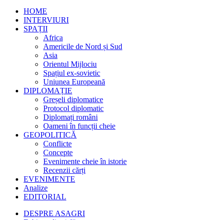
HOME
INTERVIURI
SPAȚII
Africa
Americile de Nord și Sud
Asia
Orientul Mijlociu
Spațiul ex-sovietic
Uniunea Europeană
DIPLOMAȚIE
Greșeli diplomatice
Protocol diplomatic
Diplomați români
Oameni în funcții cheie
GEOPOLITICĂ
Conflicte
Concepte
Evenimente cheie în istorie
Recenzii cărți
EVENIMENTE
Analize
EDITORIAL
DESPRE ASAGRI