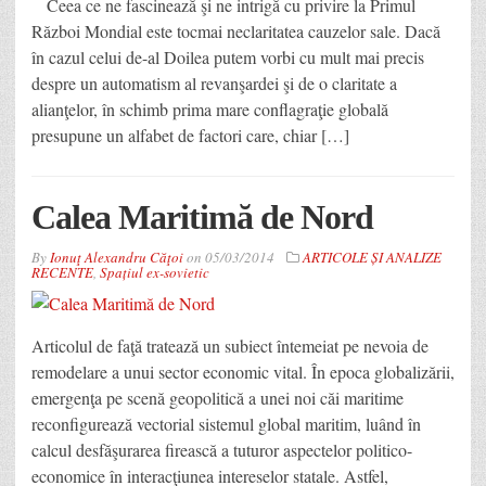
Ceea ce ne fascinează şi ne intrigă cu privire la Primul
Război Mondial este tocmai neclaritatea cauzelor sale. Dacă
în cazul celui de-al Doilea putem vorbi cu mult mai precis
despre un automatism al revanşardei şi de o claritate a
alianţelor, în schimb prima mare conflagraţie globală
presupune un alfabet de factori care, chiar […]
Calea Maritimă de Nord
By
Ionuţ Alexandru Căţoi
on
05/03/2014
ARTICOLE ȘI ANALIZE
RECENTE
,
Spațiul ex-sovietic
Articolul de faţă tratează un subiect întemeiat pe nevoia de
remodelare a unui sector economic vital. În epoca globalizării,
emergenţa pe scenă geopolitică a unei noi căi maritime
reconfigurează vectorial sistemul global maritim, luând în
calcul desfăşurarea firească a tuturor aspectelor politico-
economice în interacţiunea intereselor statale. Astfel,