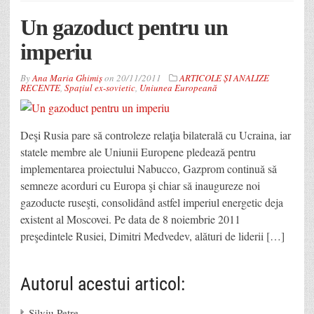
Un gazoduct pentru un
imperiu
By
Ana Maria Ghimiș
on
20/11/2011
ARTICOLE ȘI ANALIZE
RECENTE
,
Spațiul ex-sovietic
,
Uniunea Europeană
Deşi Rusia pare să controleze relaţia bilaterală cu Ucraina, iar
statele membre ale Uniunii Europene pledează pentru
implementarea proiectului Nabucco, Gazprom continuă să
semneze acorduri cu Europa şi chiar să inaugureze noi
gazoducte ruseşti, consolidând astfel imperiul energetic deja
existent al Moscovei. Pe data de 8 noiembrie 2011
preşedintele Rusiei, Dimitri Medvedev, alături de liderii […]
Autorul acestui articol:
Silviu Petre