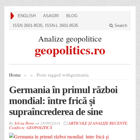
ENGLISH
ASAGRI
BLOG
ISSN 2601-8535, ISSN-L 2601-8535
Search
Analize geopolitice
geopolitics.ro
Home
»
»
Posts tagged with
germania
Germania în primul război
mondial: între frică şi
supraîncrederea de sine
By
Silviu Petre
on
28/09/2014
ARTICOLE ȘI ANALIZE RECENTE
,
Conflicte
,
GEOPOLITICĂ