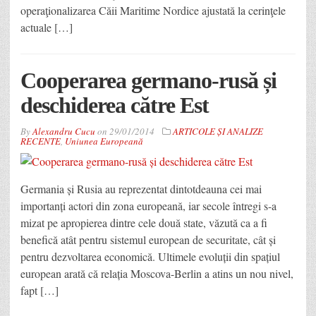
operaţionalizarea Căii Maritime Nordice ajustată la cerinţele
actuale […]
Cooperarea germano-rusă și
deschiderea către Est
By
Alexandru Cucu
on
29/01/2014
ARTICOLE ȘI ANALIZE
RECENTE
,
Uniunea Europeană
Germania și Rusia au reprezentat dintotdeauna cei mai
importanți actori din zona europeană, iar secole întregi s-a
mizat pe apropierea dintre cele două state, văzută ca a fi
benefică atât pentru sistemul european de securitate, cât și
pentru dezvoltarea economică. Ultimele evoluții din spațiul
european arată că relația Moscova-Berlin a atins un nou nivel,
fapt […]