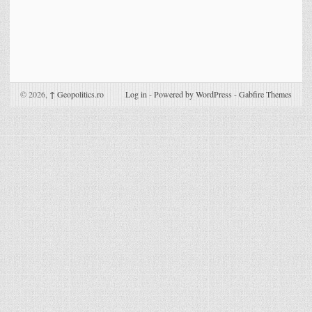
© 2026,
↑
Geopolitics.ro
Log in
-
Powered by WordPress
-
Gabfire Themes