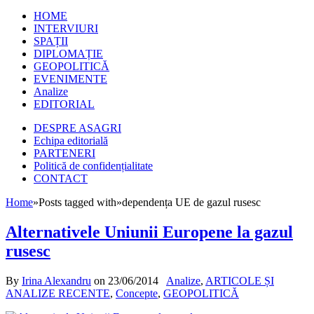
HOME
INTERVIURI
SPAȚII
DIPLOMAȚIE
GEOPOLITICĂ
EVENIMENTE
Analize
EDITORIAL
DESPRE ASAGRI
Echipa editorială
PARTENERI
Politică de confidențialitate
CONTACT
Home
»
Posts tagged with
»
dependența UE de gazul rusesc
Alternativele Uniunii Europene la gazul
rusesc
By
Irina Alexandru
on
23/06/2014
Analize
,
ARTICOLE ȘI
ANALIZE RECENTE
,
Concepte
,
GEOPOLITICĂ