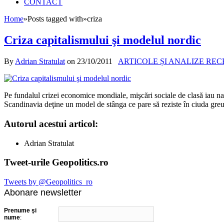
CONTACT
Home
»
Posts tagged with
»
criza
Criza capitalismului şi modelul nordic
By
Adrian Stratulat
on
23/10/2011
ARTICOLE ȘI ANALIZE RE
Pe fundalul crizei economice mondiale, mişcări sociale de clasă iau naşt
Scandinavia deţine un model de stânga ce pare să reziste în ciuda greu
Autorul acestui articol:
Adrian Stratulat
Tweet-urile Geopolitics.ro
Tweets by @Geopolitics_ro
Abonare newsletter
Prenume şi
nume
: