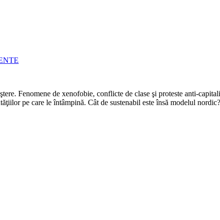
CENTE
ere. Fenomene de xenofobie, conflicte de clase şi proteste anti-capitalist
tăţiilor pe care le întâmpină. Cât de sustenabil este însă modelul nordi