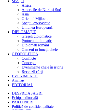
SPAȚII
Africa
Americile de Nord și Sud
Asia
Orientul Mijlociu
Spațiul ex-sovietic
Uniunea Europeană
DIPLOMAȚIE
Greșeli diplomatice
Protocol diplomatic
Diplomați români
Oameni în funcții cheie
GEOPOLITICĂ
Conflicte
Concepte
Evenimente cheie în istorie
Recenzii cărți
EVENIMENTE
Analize
EDITORIAL
DESPRE ASAGRI
Echipa editorială
PARTENERI
Politică de confidențialitate