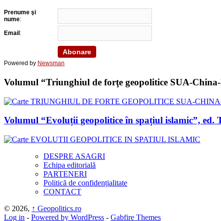
Prenume şi
nume
:
Email
:
Powered by
Newsman
Volumul “Triunghiul de forţe geopolitice SUA-China-Ru
Volumul “Evoluții geopolitice în spațiul islamic”, 
DESPRE ASAGRI
Echipa editorială
PARTENERI
Politică de confidențialitate
CONTACT
© 2026,
↑
Geopolitics.ro
Log in
-
Powered by WordPress
-
Gabfire Themes