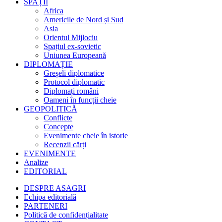
SPAȚII
Africa
Americile de Nord și Sud
Asia
Orientul Mijlociu
Spațiul ex-sovietic
Uniunea Europeană
DIPLOMAȚIE
Greșeli diplomatice
Protocol diplomatic
Diplomați români
Oameni în funcții cheie
GEOPOLITICĂ
Conflicte
Concepte
Evenimente cheie în istorie
Recenzii cărți
EVENIMENTE
Analize
EDITORIAL
DESPRE ASAGRI
Echipa editorială
PARTENERI
Politică de confidențialitate