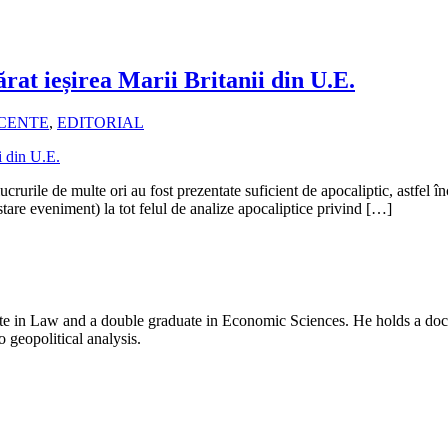
t ieșirea Marii Britanii din U.E.
ECENTE
,
EDITORIAL
crurile de multe ori au fost prezentate suficient de apocaliptic, astfel 
stare eveniment) la tot felul de analize apocaliptice privind […]
e in Law and a double graduate in Economic Sciences. He holds a doctor
o geopolitical analysis.