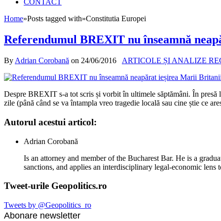
CONTACT
Home
»
Posts tagged with
»
Constitutia Europei
Referendumul BREXIT nu înseamnă neapăra
By
Adrian Corobană
on
24/06/2016
ARTICOLE ȘI ANALIZE R
Despre BREXIT s-a tot scris și vorbit în ultimele săptămâni. În presă lu
zile (până când se va întampla vreo tragedie locală sau cine știe ce are
Autorul acestui articol:
Adrian Corobană
Is an attorney and member of the Bucharest Bar. He is a graduat
sanctions, and applies an interdisciplinary legal-economic lens t
Tweet-urile Geopolitics.ro
Tweets by @Geopolitics_ro
Abonare newsletter