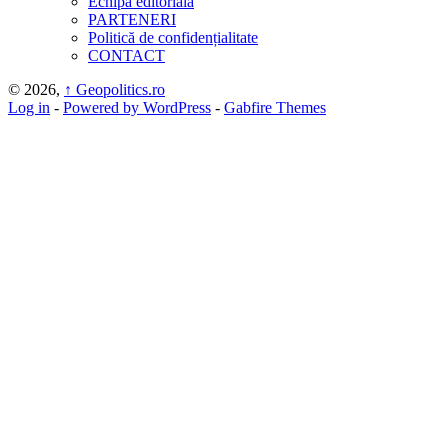
Echipa editorială
PARTENERI
Politică de confidențialitate
CONTACT
© 2026,
↑
Geopolitics.ro
Log in
-
Powered by WordPress
-
Gabfire Themes