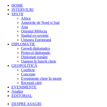
HOME
INTERVIURI
SPAȚII
Africa
Americile de Nord și Sud
Asia
Orientul Mijlociu
Spațiul ex-sovietic
Uniunea Europeană
DIPLOMAȚIE
Greșeli diplomatice
Protocol diplomatic
Diplomați români
Oameni în funcții cheie
GEOPOLITICĂ
Conflicte
Concepte
Evenimente cheie în istorie
Recenzii cărți
EVENIMENTE
Analize
EDITORIAL
DESPRE ASAGRI