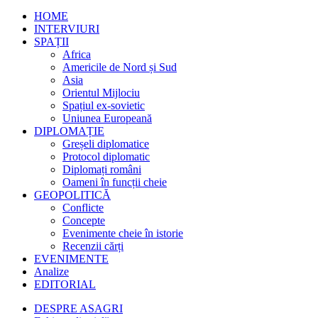
HOME
INTERVIURI
SPAȚII
Africa
Americile de Nord și Sud
Asia
Orientul Mijlociu
Spațiul ex-sovietic
Uniunea Europeană
DIPLOMAȚIE
Greșeli diplomatice
Protocol diplomatic
Diplomați români
Oameni în funcții cheie
GEOPOLITICĂ
Conflicte
Concepte
Evenimente cheie în istorie
Recenzii cărți
EVENIMENTE
Analize
EDITORIAL
DESPRE ASAGRI