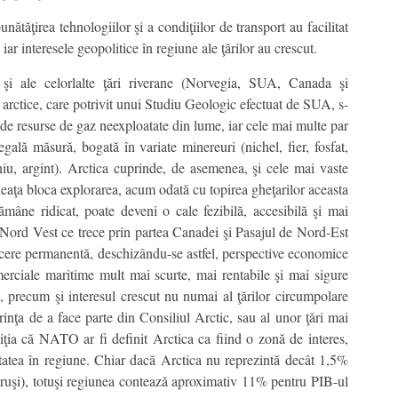
ătăţirea tehnologiilor şi a condiţiilor de transport au facilitat
 iar interesele geopolitice în regiune ale ţărilor au crescut.
l şi ale celorlalte ţări riverane (Norvegia, SUA, Canada şi
arctice, care potrivit unui Studiu Geologic efectuat de SUA, s-
% de resurse de gaz neexploatate din lume, iar cele mai multe par
gală măsură, bogată în variate minereuri (nichel, fier, fosfat,
aniu, argint). Arctica cuprinde, de asemenea, şi cele mai vaste
heaţa bloca explorarea, acum odată cu topirea gheţarilor aceasta
ămâne ridicat, poate deveni o cale fezibilă, accesibilă şi mai
de Nord Vest ce trece prin partea Canadei şi Pasajul de Nord-Est
recere permanentă, deschizându-se astfel, perspective economice
merciale maritime mult mai scurte, mai rentabile şi mai sigure
e, precum şi interesul crescut nu numai al ţărilor circumpolare
inţa de a face parte din Consiliul Arctic, sau al unor ţări mai
ţia că NATO ar fi definit Arctica ca fiind o zonă de interes,
tatea în regiune. Chiar dacă Arctica nu reprezintă decât 1,5%
t ruşi), totuşi regiunea contează aproximativ 11% pentru PIB-ul