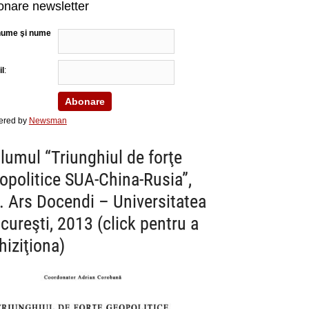
nare newsletter
nume şi nume
l
:
ered by
Newsman
lumul “Triunghiul de forţe
opolitice SUA-China-Rusia”,
. Ars Docendi – Universitatea
cureşti, 2013 (click pentru a
hiziţiona)