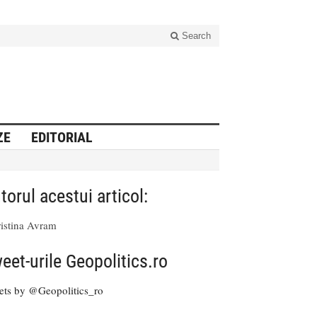
Search
ZE
EDITORIAL
torul acestui articol:
istina Avram
eet-urile Geopolitics.ro
ets by @Geopolitics_ro