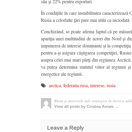
său şi 22% pentru exporturi.
În condiţiile în care instabilitatea caracterizează
Rusia a celorlalte ţări pare mai utilă ca niciodată.
Conchizând, se poate afirma faptul că pe măsură 
apariţia unei multitudini de actori din Nord şi di
impunerea de interese dominante şi la competiţia s
pentru a-şi asigura câştigarea competiţiei, Rusie
asupra celei mai mari părţi din regiunea Arctici
va putea determina statutul viitor al regiunii ş
energetice ale regiunii.
arctica
,
federatia rusa
,
interese
,
rusia
Rusia şi interesele sale strategice în Arctica
add
View all posts by Cristina Avram →
Leave a Reply