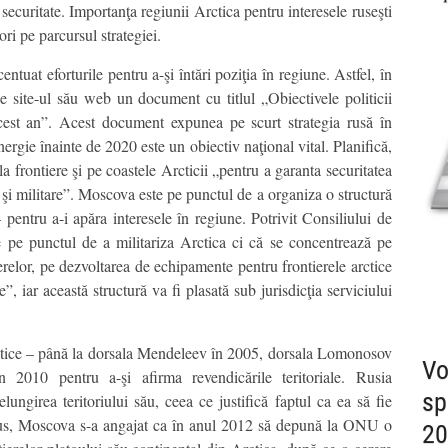
securitate. Importanţa regiunii Arctica pentru interesele ruseşti
ri pe parcursul strategiei.
tuat eforturile pentru a-şi întări poziţia în regiune. Astfel, în
e site-ul său web un document cu titlul „Obiectivele politicii
cest an”. Acest document expunea pe scurt strategia rusă în
ergie înainte de 2020 este un obiectiv naţional vital. Planifică,
a frontiere şi pe coastele Arcticii „pentru a garanta securitatea
 şi militare”. Moscova este pe punctul de a organiza o structură
 pentru a-i apăra interesele în regiune. Potrivit Consiliului de
 pe punctul de a militariza Arctica ci că se concentrează pe
erelor, pe dezvoltarea de echipamente pentru frontierele arctice
”, iar această structură va fi plasată sub jurisdicţia serviciului
arctice – până la dorsala Mendeleev în 2005, dorsala Lomonosov
Vo
 2010 pentru a-şi afirma revendicările teritoriale. Rusia
sp
ngirea teritoriului său, ceea ce justifică faptul ca ea să fie
plus, Moscova s-a angajat ca în anul 2012 să depună la ONU o
20