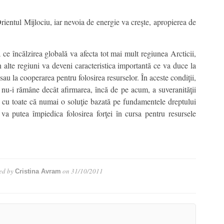
 Orientul Mijlociu, iar nevoia de energie va creşte, apropierea de
ce încălzirea globală va afecta tot mai mult regiunea Arcticii,
n alte regiuni va deveni caracteristica importantă ce va duce la
au la cooperarea pentru folosirea resurselor. În aceste condiţii,
i nu-i rămâne decât afirmarea, încă de pe acum, a suveranităţii
i, cu toate că numai o soluţie bazată pe fundamentele dreptului
i va putea împiedica folosirea forţei în cursa pentru resursele
ed by
on
31/10/2011
Cristina Avram