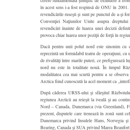
cerere fundamentată ştiinţific de extindere a fron
în acest sens i-a fost respinsă de ONU în 2001.
revendicările ruseşti şi sunt pe punctul de a-şi f
Convenţiei Naţiunilor Unite asupra dreptului
revendicări înainte de luarea unei decizii defin
provoca chiar luarea unor poziţii de forţă în regiu
Dacă pentru unii polul nord este sinonim cu o
reprezintă un formidabil teatru de operaţiuni, cu
de rivalităţi între marile puteri, ce prefigurează 
nord nu este în totalitate nouă. În timpul Răz
modalitatea cea mai scurtă pentru a se observa d
Arctica fiind cunoscută la acel moment ca „interfa
După căderea URSS-ului şi sfârşitul Războiului 
regiunea Arcticii au reieşit la iveală şi au conti
Nord – Canada, Danemarca (via Greenland), Finl
prezent, disputele care trenează în zonă sunt cel
Danemarca privind Insulele Hans, Norvegia şi
Bearing, Canada şi SUA privind Marea Beaufort ş