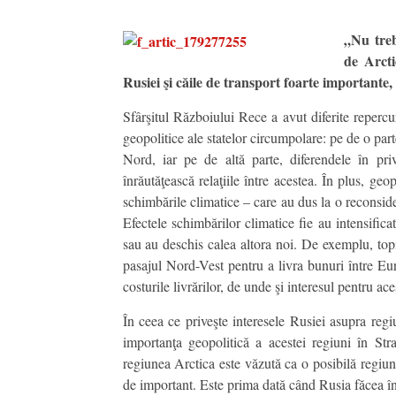
„Nu treb
de Arcti
Rusiei şi căile de transport foarte importante
Sfârşitul Războiului Rece a avut diferite repercur
geopolitice ale statelor circumpolare: pe de o par
Nord, iar pe de altă parte, diferendele în priv
înrăutăţească relaţiile între acestea. În plus, geo
schimbările climatice – care au dus la o reconsider
Efectele schimbărilor climatice fie au intensificat
sau au deschis calea altora noi. De exemplu, topire
pasajul Nord-Vest pentru a livra bunuri între Eur
costurile livrărilor, de unde şi interesul pentru a
În ceea ce priveşte interesele Rusiei asupra reg
importanţa geopolitică a acestei regiuni în Stra
regiunea Arctica este văzută ca o posibilă regiu
de important. Este prima dată când Rusia făcea în m