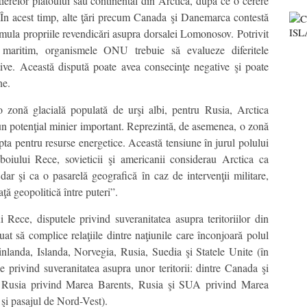
tierelor platoului său continental din Arctica, după ce o cerere
 În acest timp, alte ţări precum Canada şi Danemarca contestă
ormula propriile revendicări asupra dorsalei Lomonosov. Potrivit
 maritim, organismele ONU trebuie să evalueze diferitele
itive. Această dispută poate avea consecinţe negative şi poate
ne.
 zonă glacială populată de urşi albi, pentru Rusia, Arctica
 un potenţial minier important. Reprezintă, de asemenea, o zonă
lupta pentru resurse energetice. Această tensiune în jurul polului
boiului Rece, sovieticii şi americanii considerau Arctica ca
ar şi ca o pasarelă geografică în caz de intervenţii militare,
ţă geopolitică între puteri”.
Rece, disputele privind suveranitatea asupra teritoriilor din
nuat să complice relaţiile dintre naţiunile care înconjoară polul
anda, Islanda, Norvegia, Rusia, Suedia şi Statele Unite (în
e privind suveranitatea asupra unor teritorii: dintre Canada şi
 Rusia privind Marea Barents, Rusia şi SUA privind Marea
i pasajul de Nord-Vest).