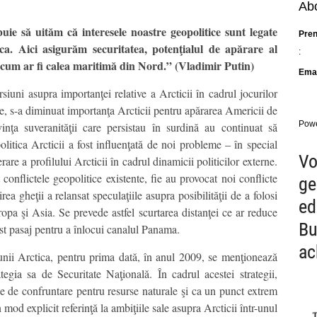
Abo
uie să uităm că interesele noastre geopolitice sunt legate
Pre
ca. Aici asigurăm securitatea, potenţialul de apărare al
:
, cum ar fi calea maritimă din Nord.” (Vladimir Putin)
Emai
siuni asupra importanţei relative a Arcticii în cadrul jocurilor
te, s-a diminuat importanţa Arcticii pentru apărarea Americii de
Pow
inţa suveranităţii care persistau în surdină au continuat să
politica Arcticii a fost influenţată de noi probleme – în special
Vo
are a profilului Arcticii în cadrul dinamicii politicilor externe.
 conflictele geopolitice existente, fie au provocat noi conflicte
ge
a gheţii a relansat speculaţiile asupra posibilităţii de a folosi
ed
opa şi Asia. Se prevede astfel scurtarea distanţei ce ar reduce
Bu
cest pasaj pentru a înlocui canalul Panama.
ac
iunii Arctica, pentru prima dată, în anul 2009, se menţionează
tegia sa de Securitate Naţională. În cadrul acestei strategii,
ne de confruntare pentru resurse naturale şi ca un punct extrem
od explicit referinţă la ambiţiile sale asupra Arcticii într-unul