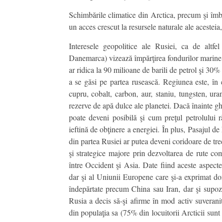
Schimbările climatice din Arctica, precum şi îmbun
un acces crescut la resursele naturale ale acesteia,
Interesele geopolitice ale Rusiei, ca de altfe
Danemarca) vizează împărţirea fondurilor marine 
ar ridica la 90 milioane de barili de petrol şi 30
a se găsi pe partea rusească. Regiunea este, în e
cupru, cobalt, carbon, aur, staniu, tungsten, ur
rezerve de apă dulce ale planetei. Dacă înainte g
poate deveni posibilă şi cum preţul petrolului r
ieftină de obţinere a energiei. În plus, Pasajul 
din partea Rusiei ar putea deveni coridoare de t
şi strategice majore prin dezvoltarea de rute co
între Occident şi Asia. Date fiind aceste aspect
dar şi al Uniunii Europene care şi-a exprimat dor
îndepărtate precum China sau Iran, dar şi supozi
Rusia a decis să-şi afirme în mod activ suverani
din populaţia sa (75% din locuitorii Arcticii sun