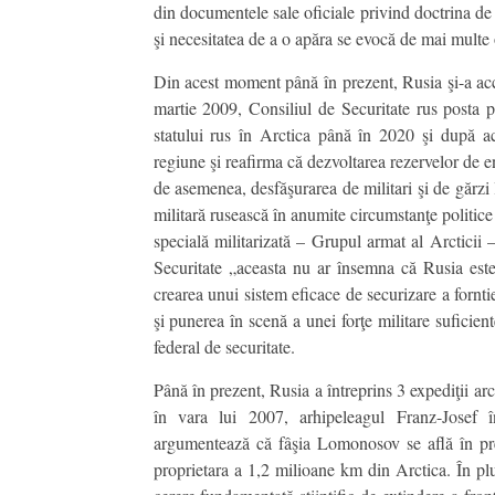
din documentele sale oficiale privind doctrina de 
şi necesitatea de a o apăra se evocă de mai multe o
Din acest moment până în prezent, Rusia şi-a accen
martie 2009, Consiliul de Securitate rus posta p
statului rus în Arctica până în 2020 şi după a
regiune şi reafirma că dezvoltarea rezervelor de en
de asemenea, desfăşurarea de militari şi de gărzi l
militară rusească în anumite circumstanţe politice
specială militarizată – Grupul armat al Arcticii –
Securitate „aceasta nu ar însemna că Rusia este
crearea unui sistem eficace de securizare a fornti
şi punerea în scenă a unei forţe militare suficiente
federal de securitate.
Până în prezent, Rusia a întreprins 3 expediţii 
în vara lui 2007, arhipeleagul Franz-Josef în
argumentează că fâşia Lomonosov se află în prelu
proprietara a 1,2 milioane km din Arctica. În 