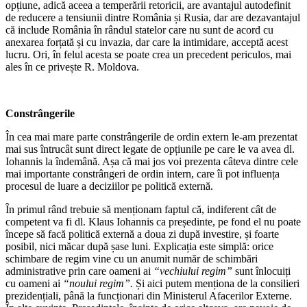
opțiune, adică aceea a temperării retoricii, are avantajul autodefinit
de reducere a tensiunii dintre România și Rusia, dar are dezavantajul
că include România în rândul statelor care nu sunt de acord cu
anexarea forțată și cu invazia, dar care la intimidare, acceptă acest
lucru. Ori, în felul acesta se poate crea un precedent periculos, mai
ales în ce privește R. Moldova.
Constrângerile
În cea mai mare parte constrângerile de ordin extern le-am prezentat
mai sus întrucât sunt direct legate de opțiunile pe care le va avea dl.
Iohannis la îndemână. Așa că mai jos voi prezenta câteva dintre cele
mai importante constrângeri de ordin intern, care îi pot influența
procesul de luare a deciziilor pe politică externă.
În primul rând trebuie să menționam faptul că, indiferent cât de
competent va fi dl. Klaus Iohannis ca președinte, pe fond el nu poate
începe să facă politică externă a doua zi după investire, și foarte
posibil, nici măcar după șase luni. Explicația este simplă: orice
schimbare de regim vine cu un anumit număr de schimbări
administrative prin care oameni ai
“vechiului regim”
sunt înlocuiți
cu oameni ai
“noului regim”.
Și aici putem menționa de la consilieri
prezidențiali, până la funcționari din Ministerul Afacerilor Externe.