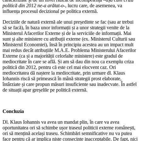
politică din 2012 ne-a arătat-o-
, lucru care, de asemenea, va
influența procesul decizional pe politica externă.
Deciziile de natură externă ale unui președinte se fac (sau ar trebui
să se facă), în baza unor informații și a unor strategii venite de la
Ministerul Afacerilor Externe și de la serviciile de informații. Mai
sunt și alte ministere cu atribuții externe (ex. Ministerul Culturii sau
Ministerul Economiei), însă în principiu acestea au un impact mult
mai redus decât atribuțiile M.A.E. Problema Ministerului Afacerilor
Externe (ca și a majorității celorlalte ministere) este gradul de
mediocritate în care se află. Și am să dau din nou ca exemplu criza
politică din 2012, pentru că este cel mai elocvent caz. Ori
mediocritatea dă naștere la mediocritate, prin urmare dl. Klaus
Iohannis riscă să primească în mână strategii prost elaborate,
întârziate și care propun măsuri insuficiente sau inadecvate. În astfel
de situații apar greșelile pe politică externă.
Concluzia
Dl. Klaus Iohannis va avea un mandat plin, în care va avea
oportunitatea ori să schimbe ușor traseul politicii externe românești,
ori să mențină același traseu. Schimbări semnificative nu va putea
face pentru că ar implica niște consecințe inacceptabile. De fapt, nici