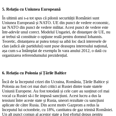
5. Relația cu Uniunea Europeană
În ultimii ani s-a tot spus că pilonii securității României sunt
Uniunea Europeană și NATO. UE din punct de vedere economic,
iar NATO din punct de vedere militar. Acest punct de vedere este
într-adevăr unul corect. Modelul Ungariei, de distanţare de UE, nu
ar trebui să constituie o opţiune reală pentru domnul Iohannis.
Teoretic, distanțarea ar putea totuși sa aibă loc dacă interesele de
clan (adică ale partidului) sunt puse deasupra interesului național,
așa cum s-a întâmplat de exemplu în vara anului 2012, o dată cu
organizarea referendumului prezidențial.
6. Relația cu Polonia și Țările Baltice
Încă de la începutul crizei din Ucraina, România, Țările Baltice și
Polonia au fost cei mai duri critici ai Rusiei dintre toate statele
Uniunii Europene. Au fost totodată și cele care au susținut cel mai
vocal ca Rusiei să-i fie impusă sancțiuni. Acest lucru a dus la
tensiuni între aceste state și Rusia, uneori rezultate cu sancțiuni
aplicate de către Rusia. Din acest motiv Gazprom a redus la
începutul lui octombrie, cu 18%, cantitatea de gaz trimisă României.
Un alt punct comun al acestor state a fost efortul depus pentru