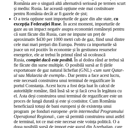
România are o singură altă alternativă serioasă pe termen scurt
și mediu: Rusia. Iar această opțiune este mai costisitoare
pentru România decât ar fi gazele de șist;
O a treia opțiune sunt importurile de gaze din alte state,
cu
excepția Federației Ruse
. În acest moment, importurile de
gaze au un impact negativ asupra economiei românești pentru
că sunt făcute din Rusia, care ne impune un preț de
aproximativ $430 per 1000 metri cub de gaz, fiind unul dintre
cele mai mari prețuri din Europa. Pentru ca importurile să
joace un rol pozitiv în economie și în gestiunea resurselor
energetice, ele ar trebui în primul rând să ocolească
Rusia,
complet dacă este posibil.
În al doilea rând ar trebui să
fie făcute din surse multiple. O posibilă sursă ar fi țările
exportatoare de gaz natural lichefiat (GNL)
-cum sunt Qatar-
ul sau Malaezia de exemplu-
. Dar pentru a face acest lucru,
este necesară construirea unui terminal de regazificare în
portul Constanța. Acest lucru a fost deja luat în calcul de
autoritățile române, fără însă să se și facă ceva în legătura cu
el. Asta deși construirea unui terminal de regazificare este un
proces de lungă durată și este și costisitor. Cum România
beneficiază totuși de bani europeni și de existența unui
program pe fonduri europene
-prin intermediul Programului
Operaţional Regional-,
care să permită construirea unui astfel
de terminal, tot ce mai este necesar este voința politică. O a
doua posibilă sursă de import este gazul din Azerbaijan, care