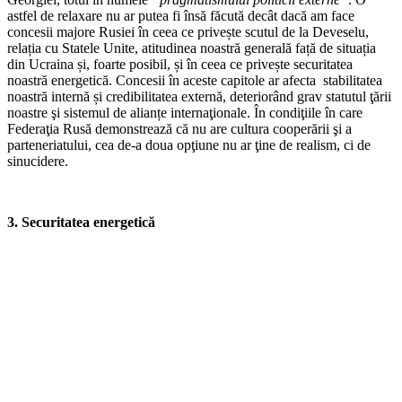
astfel de relaxare nu ar putea fi însă făcută decât dacă am face
concesii majore Rusiei în ceea ce privește scutul de la Deveselu,
relația cu Statele Unite, atitudinea noastră generală față de situația
din Ucraina și, foarte posibil, și în ceea ce privește securitatea
noastră energetică. Concesii în aceste capitole ar afecta stabilitatea
noastră internă și credibilitatea externă, deteriorând grav statutul ţării
noastre şi sistemul de alianțe internaţionale. În condiţiile în care
Federaţia Rusă demonstrează că nu are cultura cooperării şi a
parteneriatului, cea de-a doua opţiune nu ar ţine de realism, ci de
sinucidere.
3. Securitatea energetică