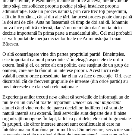
În alte cuvinte, Președintele, înainte de orice altceva, are nevoie de
timp să-și consolideze propria poziție și să-și instaleze propria
administrație. Este un proces natural, prin care trec toți președinții,
atât din România, cât și din alte țări. Iar acest proces poate dura până
la doi ani de zile. Asta nu înseamnă că timp de doi ani dl. Iohannis
nu va face politică externă, dar să nu ne mirăm dacă nu ia nicio
decizie importantă în prima parte a mandatului său. Cel mai probabil
că va fi purtat de inerția deciziilor luate de Administrația Traian
Băsescu.
O altă constrângere vine din partea propriului partid. Bineînțeles,
este important ca noul președinte să înțeleagă aspectele de ordin
extern, însă și el, ca orice alt om politic, este susținut de un grup de
oameni, care are la rândul lui interese proprii. Acest lucru este
valabil pentru orice președinte, iar el nu va face o excepție. Ori, este
discutabil cât de frecvent grupurile de interese (din orice partid) au
pus interesele de clan sub cele naționale.
Experiența anilor trecuți ne-a arătat că serviciile de informații au de
multe ori un cuvânt foarte important
-uneori cel mai important-
atunci când vine vorba de luarea deciziilor, indiferent că sunt de
natură internă sau externă. Însă serviciile sunt departe de a fi niște
organizații omogene. În fapt, la fel ca partidele, ele sunt fragmentate
în grupuri, ale căror interese uneori sunt conflictuale și care nu
întotdeauna au România pe primul loc. Din nefericire, serviciile sunt
caracterizate și de un nivel ridicat de incompetență
–așa cum criza