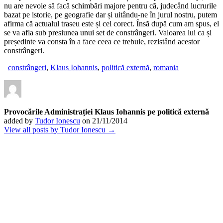
nu are nevoie să facă schimbări majore pentru că, judecând lucrurile
bazat pe istorie, pe geografie dar și uitându-ne în jurul nostru, putem
afirma că actualul traseu este și cel corect. Însă după cum am spus, el
se va afla sub presiunea unui set de constrângeri. Valoarea lui ca și
președinte va consta în a face ceea ce trebuie, rezistând acestor
constrângeri.
constrângeri
,
Klaus Iohannis
,
politică externă
,
romania
Provocările Administrației Klaus Iohannis pe politică externă
added by
Tudor Ionescu
on
21/11/2014
View all posts by Tudor Ionescu →