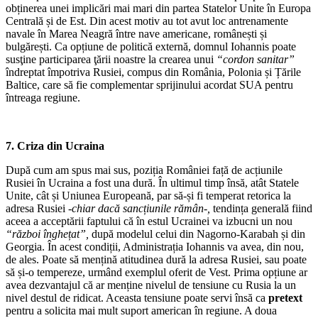
obținerea unei implicări mai mari din partea Statelor Unite în Europa
Centrală și de Est. Din acest motiv au tot avut loc antrenamente
navale în Marea Neagră între nave americane, românești și
bulgărești. Ca opțiune de politică externă, domnul Iohannis poate
susţine participarea ţării noastre la crearea unui
“cordon sanitar”
îndreptat împotriva Rusiei, compus din România, Polonia și Țările
Baltice, care să fie complementar sprijinului acordat SUA pentru
întreaga regiune.
7. Criza din Ucraina
După cum am spus mai sus, poziția României față de acțiunile
Rusiei în Ucraina a fost una dură. În ultimul timp însă, atât Statele
Unite, cât și Uniunea Europeană, par să-și fi temperat retorica la
adresa Rusiei
-chiar dacă sancțiunile rămân-,
tendința generală fiind
aceea a acceptării faptului că în estul Ucrainei va izbucni un nou
“război înghețat”,
după modelul celui din Nagorno-Karabah și din
Georgia. În acest condiții, Administrația Iohannis va avea, din nou,
de ales. Poate să mențină atitudinea dură la adresa Rusiei, sau poate
să și-o tempereze, urmând exemplul oferit de Vest. Prima opțiune ar
avea dezvantajul că ar menține nivelul de tensiune cu Rusia la un
nivel destul de ridicat. Aceasta tensiune poate servi însă ca
pretext
pentru a solicita mai mult suport american în regiune. A doua