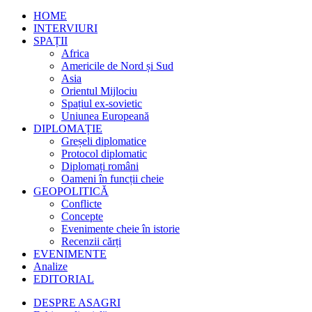
HOME
INTERVIURI
SPAȚII
Africa
Americile de Nord și Sud
Asia
Orientul Mijlociu
Spațiul ex-sovietic
Uniunea Europeană
DIPLOMAȚIE
Greșeli diplomatice
Protocol diplomatic
Diplomați români
Oameni în funcții cheie
GEOPOLITICĂ
Conflicte
Concepte
Evenimente cheie în istorie
Recenzii cărți
EVENIMENTE
Analize
EDITORIAL
DESPRE ASAGRI