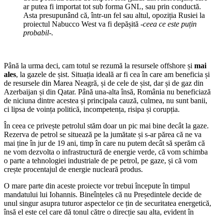
ar putea fi importat tot sub forma GNL, sau prin conductă.
Asta presupunând că, într-un fel sau altul, opoziția Rusiei la
proiectul Nabucco West va fi depășită
-ceea ce este puțin
probabil-.
Până la urma deci, cam totul se rezumă la resursele offshore și
mai
ales
, la gazele de șist. Situația ideală ar fi cea în care am beneficia și
de resursele din Marea Neagră, și de cele de șist, dar și de gaz din
Azerbaijan și din Qatar. Până una-alta însă, România nu beneficiază
de niciuna dintre acestea și principala cauză, culmea, nu sunt banii,
ci lipsa de voința politică, incompetența, risipa și corupția.
În ceea ce privește petrolul stăm doar un pic mai bine decât la gaze.
Rezerva de petrol se situează pe la jumătate și s-ar părea că ne va
mai ține în jur de 19 ani, timp în care nu putem decât să sperăm că
ne vom dezvolta o infrastructură de energie verde, că vom schimba
o parte a tehnologiei industriale de pe petrol, pe gaze, și că vom
crește procentajul de energie nucleară produs.
O mare parte din aceste proiecte vor trebui începute în timpul
mandatului lui Iohannis. Bineînțeles că nu Președintele decide de
unul singur asupra tuturor aspectelor ce țin de securitatea energetică,
însă el este cel care dă tonul către o direcție sau alta, evident în