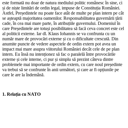
este formată nu doar de natura mediului politic românesc în sine, ci
și de niște limitări de ordin legal, impuse de Constituția României.
Astfel, Președintele nu poate face atât de multe pe plan intern pe cât
se așteaptă majoritatea oamenilor. Responsabilitatea guvernării țării
cade, în cea mai mare parte, în atribuțiile guvernului. Domeniul în
care Președintele are totuși posibilitatea să facă ceva concret este cel
al politicii externe. Iar dl. Klaus Iohannis se va confrunta cu un
număr mare de provocări externe și cu o dificultate crescută. Din
anumite puncte de vedere aspectele de ordin extern pot avea un
impact mai mare asupra viitorului României decât cele de pe plan
intern. Eu însă nu intenționez să fac o paralelă între provocările
externe și cele interne, ci pur și simplu să prezint câteva dintre
problemele mai importante de ordin extern, cu care noul președinte
va trebui să se confrunte în anii următori, și care ar fi opțiunile pe
care le are la îndemână.
1. Relația cu NATO