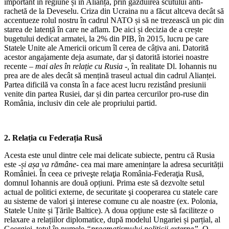
important în regiune și în Alianță, prin găzduirea scutului anti-
rachetă de la Deveselu. Criza din Ucraina nu a făcut altceva decât să
accentueze rolul nostru în cadrul NATO și să ne trezească un pic din
starea de latență în care ne aflam. De aici și decizia de a crește
bugetului dedicat armatei, la 2% din PIB, în 2015, lucru pe care
Statele Unite ale Americii oricum îl cerea de câțiva ani. Datorită
acestor angajamente deja asumate, dar și datorită istoriei noastre
recente
– mai ales în relație cu Rusia -,
în realitate Dl. Iohannis nu
prea are de ales decât să mențină traseul actual din cadrul Alianței.
Partea dificilă va consta în a face acest lucru rezistând presiunii
venite din partea Rusiei, dar și din partea cercurilor pro-ruse din
România, inclusiv din cele ale propriului partid.
2. Relația cu Federația Rusă
Acesta este unul dintre cele mai delicate subiecte, pentru că Rusia
este
-și așa va rămâne-
cea mai mare amenințare la adresa securității
României. În ceea ce priveşte relaţia România-Federaţia Rusă,
domnul Iohannis are două opțiuni. Prima este să dezvolte setul
actual de politici externe, de securitate şi cooperarea cu statele care
au sisteme de valori şi interese comune cu ale noastre (ex. Polonia,
Statele Unite și Țările Baltice). A doua opțiune este să faciliteze o
relaxare a relațiilor diplomatice, după modelul Ungariei și parțial, al
Georgiei, totul în numele
“pragmatismului politicii externe”
. O