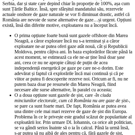
Serbia, dar și state care depind chiar în proporție de 100%, așa cum
sunt Țările Baltice. Însă, spre sfârșitul mandatului său, rezervele
actuale onshore de gaze naturale se vor fi diminuat drastic, astfel că
România are nevoie de surse alternative de gaze…și urgent. Opțiuni
există, însă din diferite motive, exploatarea nu a început încă.
O prima opțiune foarte bună sunt gazele offshore din Marea
Neagră, a căror explorare încă nu s-a terminat și a căror
exploatare ne-ar putea oferi gaze atât nouă, cât și Republicii
Moldova, pentru câțiva ani. În baza explorărilor făcute până la
acest moment, se estimează ca ele ne-ar ține însă doar șase
ani, ceea ce nu ne apropie câtuși de puțin de acea
independență energetică pe gaze pe care ne-o dorim. Este
adevărat și faptul că explorările încă mai continuă și că pe
viitor ar putea fi descoperite rezerve noi. Oricum ar fi, nu ne
putem baza doar pe resursele din Marea Neagră, fiind
necesare alte surse alternative, în paralel cu aceasta;
O a doua opțiune sunt gazele de șist, care
-în ciuda
minciunilor electorale, cum că România nu are gaze de șist-
,
se pare ca sunt foarte mari. De fapt, România ar putea avea
una dintre cele mai mari rezerve de gaze de șist din Europa.
Problema în ce le privește este gradul scăzut de popularitate al
exploatării lor. Prin urmare Dl. Iohannis, ca orice alt politician,
se va gândi serios înainte să o ia în calcul. Până la urmă însă,
s-ar putea să nu aibă de ales pentru că, fără gazele de șist,