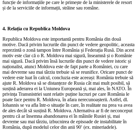
funcție de informațiile pe care le primește de la ministerele de resort
și de la serviciile de informații, străine sau române.
4. Relația cu Republica Moldova
Republica Moldova este importantă pentru România din două
motive. Dacă privim lucrurile din punct de vedere geopolitic, aceasta
reprezintă o zonă tampon între România și Federația Rusă. Din acest
motiv este clar că o R. Moldova mai sigură, înseamnă și o Românie
mai sigură. Dacă privim însă lucrurile din punct de vedere istoric și
naționalist, atunci Moldova este de fapt parte a României, cu care
mai devreme sau mai târziu trebuie să se reunifice. Oricare punct de
vedere este luat în calcul, concluzia este aceeași: România trebuie să
ajute R. Moldova să se distanțeze de Rusia cât mai mult posibil, să
susțină aderarea ei la Uniunea Europeană și, mai ales, în NATO. În
privința Transnistriei sunt relativ puține lucruri pe care România le
poate face pentru R. Moldova, în afara nerecunoașterii. Astfel, dl.
Iohannis se va afla într-o situație în care, în realitate nu prea va avea
de ales decât să susțină R. Moldova. Alternativa ar fi de neconceput
pentru că ar însemna abandonarea ei în mâinile Rusiei și, mai
devreme sau mai târziu, izbucnirea de episoade de instabilitate în
România, după modelul celor din anii 90′ (ex. mineriadele).