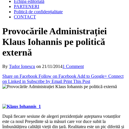
Echipa editorială
PARTENERI
Politică de confidențialitate
CONTACT
Provocările Administrației
Klaus Iohannis pe politică
externă
By
Tudor Ionescu
on
21/11/2014
1 Comment
Share on Facebook
Follow on Facebook
Add to Google+
Connect
on Linked in
Subscribe by Email
Print This Post
După fiecare sesiune de alegeri prezidențiale așteptarea votanților
este ca noul Președinte să ia măsuri care vor duce subit la
îmbunătățirea calității vieții din țară. Realitatea este un pic diferită și