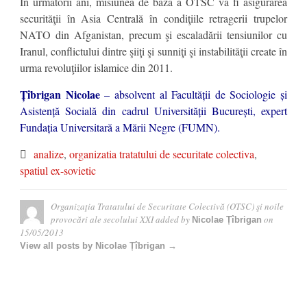
În următorii ani, misiunea de bază a OTSC va fi asigurarea
securităţii în Asia Centrală în condiţiile retragerii trupelor
NATO din Afganistan, precum şi escaladării tensiunilor cu
Iranul, conflictului dintre şiiţi şi sunniţi şi instabilităţii create în
urma revoluţiilor islamice din 2011.
Țîbrigan Nicolae
– absolvent al Facultății de Sociologie și
Asistență Socială din cadrul Universității București, expert
Fundația Universitară a Mării Negre (FUMN).
analize
,
organizatia tratatului de securitate colectiva
,
spatiul ex-sovietic
Organizaţia Tratatului de Securitate Colectivă (OTSC) şi noile
provocări ale secolului XXI
added by
on
Nicolae Țîbrigan
15/05/2013
View all posts by Nicolae Țîbrigan →