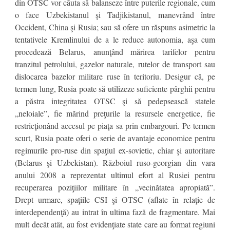
din OTSC vor căuta să balanseze între puterile regionale, cum
o face Uzbekistanul şi Tadjikistanul, manevrând între
Occident, China şi Rusia; sau să ofere un răspuns asimetric la
tentativele Kremlinului de a le reduce autonomia, aşa cum
procedează Belarus, anunţând mărirea tarifelor pentru
tranzitul petrolului, gazelor naturale, rutelor de transport sau
dislocarea bazelor militare ruse în teritoriu. Desigur că, pe
termen lung, Rusia poate să utilizeze suficiente pârghii pentru
a păstra integritatea OTSC şi să pedepsească statele
„neloiale”, fie mărind preţurile la resursele energetice, fie
restricţionând accesul pe piaţa sa prin embargouri. Pe termen
scurt, Rusia poate oferi o serie de avantaje economice pentru
regimurile pro-ruse din spaţiul ex-sovietic, chiar şi autoritare
(Belarus şi Uzbekistan). Războiul ruso-georgian din vara
anului 2008 a reprezentat ultimul efort al Rusiei pentru
recuperarea poziţiilor militare în „vecinătatea apropiată”.
Drept urmare, spaţiile CSI şi OTSC (aflate în relaţie de
interdependenţă) au intrat în ultima fază de fragmentare. Mai
mult decât atât, au fost evidenţiate state care au format regiuni