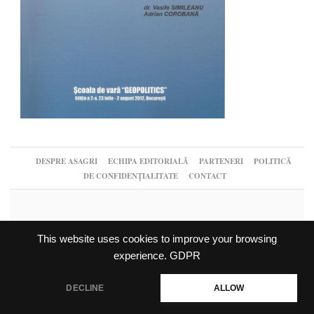
DESPRE ASAGRI
ECHIPA EDITORIALĂ
PARTENERI
POLITICĂ
DE CONFIDENȚIALITATE
CONTACT
This website uses cookies to improve your browsing
experience.
GDPR
DECLINE
ALLOW
© 2026,
↑
Geopolitics.ro
Log in
-
Powered by WordPress
-
Gabfire Themes