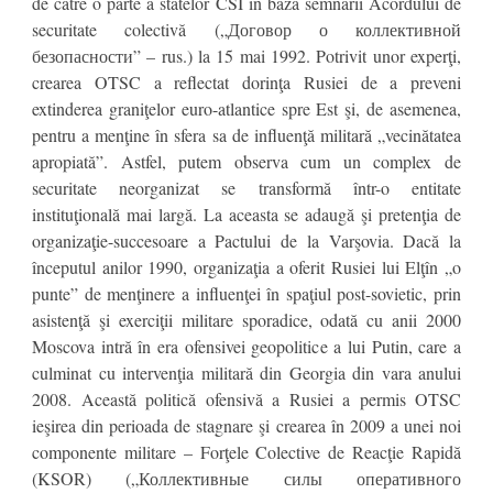
de către o parte a statelor CSI în baza semnării Acordului de
securitate colectivă („Договор о коллективной
безопасности” – rus.) la 15 mai 1992. Potrivit unor experţi,
crearea OTSC a reflectat dorinţa Rusiei de a preveni
extinderea graniţelor euro-atlantice spre Est şi, de asemenea,
pentru a menţine în sfera sa de influenţă militară „vecinătatea
apropiată”. Astfel, putem observa cum un complex de
securitate neorganizat se transformă într-o entitate
instituţională mai largă. La aceasta se adaugă şi pretenţia de
organizaţie-succesoare a Pactului de la Varşovia. Dacă la
începutul anilor 1990, organizaţia a oferit Rusiei lui Elţîn „o
punte” de menţinere a influenţei în spaţiul post-sovietic, prin
asistenţă şi exerciţii militare sporadice, odată cu anii 2000
Moscova intră în era ofensivei geopolitice a lui Putin, care a
culminat cu intervenţia militară din Georgia din vara anului
2008. Această politică ofensivă a Rusiei a permis OTSC
ieşirea din perioada de stagnare şi crearea în 2009 a unei noi
componente militare – Forţele Colective de Reacţie Rapidă
(KSOR) („Коллективные силы оперативного