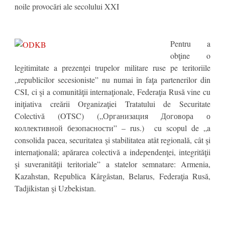
Pentru a
obţine o
legitimitate a prezenţei trupelor militare ruse pe teritoriile
„republicilor secesioniste” nu numai în faţa partenerilor din
CSI, ci şi a comunităţii internaţionale, Federaţia Rusă vine cu
iniţiativa creării Organizaţiei Tratatului de Securitate
Colectivă (OTSC) („Организация Договора о
коллективной безопасности” – rus.) cu scopul de „a
consolida pacea, securitatea şi stabilitatea atât regională, cât şi
internaţională; apărarea colectivă a independenţei, integrităţii
şi suveranităţii teritoriale” a statelor semnatare: Armenia,
Kazahstan, Republica Kârgâstan, Belarus, Federaţia Rusă,
Tadjikistan şi Uzbekistan.