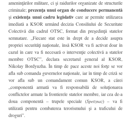
ameninţărilor militare, ci şi raidurilor organizate de structurile
prezenţa unui organ de conducere permanentă
criminale;
existenţa unui cadru legislativ
şi
care ar permite utilizarea
imediată a KSOR urmând decizia Consiliului de Securitate
Colectivă din cadrul OTSC, format din preşedinţii statelor
semnatare. „Fiecare stat este în drept de a decide asupra
propriei securităţi naţionale, însă KSOR va fi activat doar în
cazul în care va fi necesară o intervenţie colectivă a statelor
membre OTSC”, declara secretarul general al KSOR,
Nikolay Bordyuzha. În timp de pace aceste noi forţe se vor
afla sub comanda guvernelor naţionale, iar în timp de criză se
vor afla sub un comandament comun KSOR, a cărei
„componentă armată va fi responsabilă de soluţionarea
conflictelor armate la frontierele statelor membre, iar cea de-a
doua componentă – trupele speciale (
Spetznaz
) – va fi
utilizată pentru combaterea terorismului şi a traficului de
droguri”.