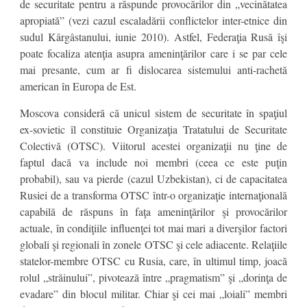
de securitate pentru a răspunde provocărilor din „vecinătatea
apropiată” (vezi cazul escaladării conflictelor inter-etnice din
sudul Kârgâstanului, iunie 2010). Astfel, Federaţia Rusă îşi
poate focaliza atenţia asupra ameninţărilor care i se par cele
mai presante, cum ar fi dislocarea sistemului anti-rachetă
american în Europa de Est.
Moscova consideră că unicul sistem de securitate în spaţiul
ex-sovietic îl constituie Organizaţia Tratatului de Securitate
Colectivă (OTSC). Viitorul acestei organizaţii nu ţine de
faptul dacă va include noi membri (ceea ce este puţin
probabil), sau va pierde (cazul Uzbekistan), ci de capacitatea
Rusiei de a transforma OTSC într-o organizaţie internaţională
capabilă de răspuns în faţa ameninţărilor şi provocărilor
actuale, în condiţiile influenţei tot mai mari a diverşilor factori
globali şi regionali în zonele OTSC şi cele adiacente. Relaţiile
statelor-membre OTSC cu Rusia, care, în ultimul timp, joacă
rolul „străinului”, pivotează între „pragmatism” şi „dorinţa de
evadare” din blocul militar. Chiar şi cei mai „loiali” membri