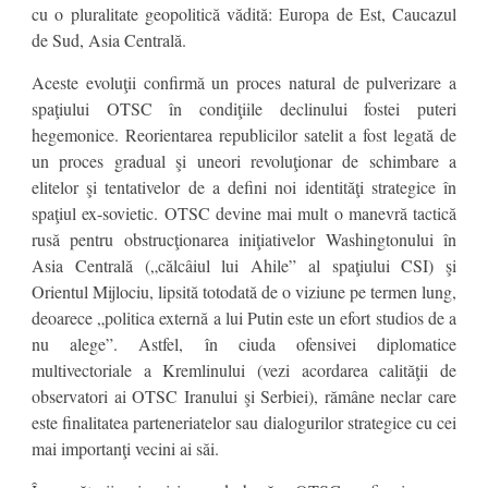
cu o pluralitate geopolitică vădită: Europa de Est, Caucazul
de Sud, Asia Centrală.
Aceste evoluţii confirmă un proces natural de pulverizare a
spaţiului OTSC în condiţiile declinului fostei puteri
hegemonice. Reorientarea republicilor satelit a fost legată de
un proces gradual şi uneori revoluţionar de schimbare a
elitelor şi tentativelor de a defini noi identităţi strategice în
spaţiul ex-sovietic. OTSC devine mai mult o manevră tactică
rusă pentru obstrucţionarea iniţiativelor Washingtonului în
Asia Centrală („călcâiul lui Ahile” al spaţiului CSI) şi
Orientul Mijlociu, lipsită totodată de o viziune pe termen lung,
deoarece „politica externă a lui Putin este un efort studios de a
nu alege”. Astfel, în ciuda ofensivei diplomatice
multivectoriale a Kremlinului (vezi acordarea calităţii de
observatori ai OTSC Iranului şi Serbiei), rămâne neclar care
este finalitatea parteneriatelor sau dialogurilor strategice cu cei
mai importanţi vecini ai săi.