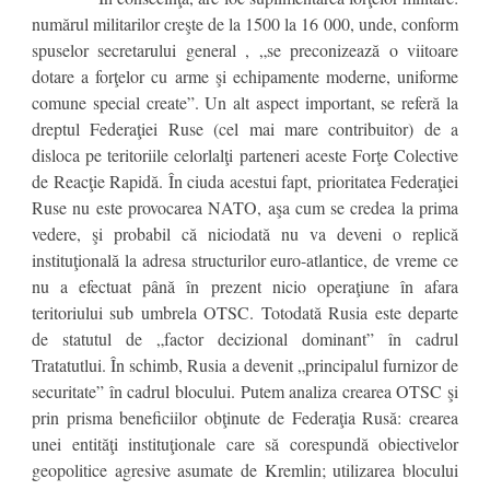
numărul militarilor creşte de la 1500 la 16 000, unde, conform
spuselor secretarului general , „se preconizează o viitoare
dotare a forţelor cu arme şi echipamente moderne, uniforme
comune special create”. Un alt aspect important, se referă la
dreptul Federaţiei Ruse (cel mai mare contribuitor) de a
disloca pe teritoriile celorlalţi parteneri aceste Forţe Colective
de Reacţie Rapidă. În ciuda acestui fapt, prioritatea Federaţiei
Ruse nu este provocarea NATO, aşa cum se credea la prima
vedere, şi probabil că niciodată nu va deveni o replică
instituţională la adresa structurilor euro-atlantice, de vreme ce
nu a efectuat până în prezent nicio operaţiune în afara
teritoriului sub umbrela OTSC. Totodată Rusia este departe
de statutul de „factor decizional dominant” în cadrul
Tratatutlui. În schimb, Rusia a devenit „principalul furnizor de
securitate” în cadrul blocului. Putem analiza crearea OTSC şi
prin prisma beneficiilor obţinute de Federaţia Rusă: crearea
unei entităţi instituţionale care să corespundă obiectivelor
geopolitice agresive asumate de Kremlin; utilizarea blocului