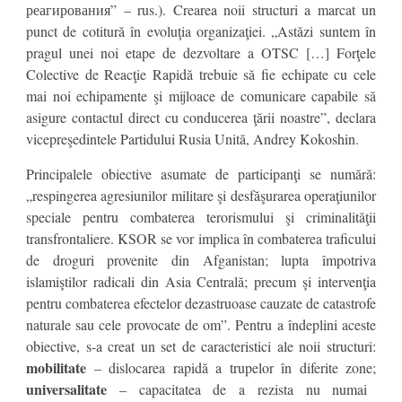
реагирования” – rus.). Crearea noii structuri a marcat un
punct de cotitură în evoluţia organizaţiei. „Astăzi suntem în
pragul unei noi etape de dezvoltare a OTSC […] Forţele
Colective de Reacţie Rapidă trebuie să fie echipate cu cele
mai noi echipamente şi mijloace de comunicare capabile să
asigure contactul direct cu conducerea ţării noastre”, declara
vicepreşedintele Partidului Rusia Unită, Andrey Kokoshin.
Principalele obiective asumate de participanţi se numără:
„respingerea agresiunilor militare şi desfăşurarea operaţiunilor
speciale pentru combaterea terorismului şi criminalităţii
transfrontaliere. KSOR se vor implica în combaterea traficului
de droguri provenite din Afganistan; lupta împotriva
islamiştilor radicali din Asia Centrală; precum şi intervenţia
pentru combaterea efectelor dezastruoase cauzate de catastrofe
naturale sau cele provocate de om”. Pentru a îndeplini aceste
obiective, s-a creat un set de caracteristici ale noii structuri:
mobilitate
– dislocarea rapidă a trupelor în diferite zone;
universalitate
– capacitatea de a rezista nu numai