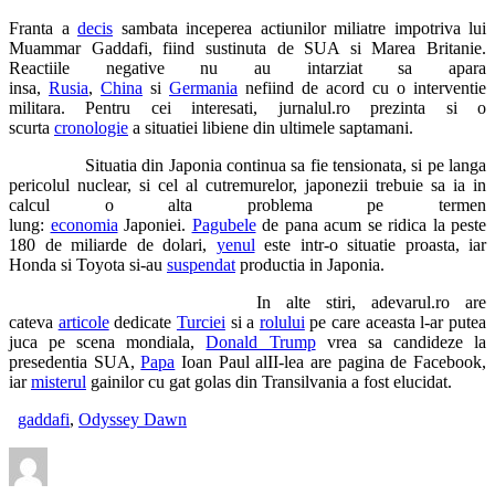
Franta a
decis
sambata inceperea actiunilor miliatre impotriva lui
Muammar Gaddafi, fiind sustinuta de SUA si Marea Britanie.
Reactiile negative nu au intarziat sa apara
insa,
Rusia
,
China
si
Germania
nefiind de acord cu o interventie
militara. Pentru cei interesati, jurnalul.ro prezinta si o
scurta
cronologie
a situatiei libiene din ultimele saptamani.
Situatia din Japonia continua sa fie tensionata, si pe langa
pericolul nuclear, si cel al cutremurelor, japonezii trebuie sa ia in
calcul o alta problema pe termen
lung:
economia
Japoniei.
Pagubele
de pana acum se ridica la peste
180 de miliarde de dolari,
yenul
este intr-o situatie proasta, iar
Honda si Toyota si-au
suspendat
productia in Japonia.
In alte stiri, adevarul.ro are
cateva
articole
dedicate
Turciei
si a
rolului
pe care aceasta l-ar putea
juca pe scena mondiala,
Donald Trump
vrea sa candideze la
presedentia SUA,
Papa
Ioan Paul alII-lea are pagina de Facebook,
iar
misterul
gainilor cu gat golas din Transilvania a fost elucidat.
gaddafi
,
Odyssey Dawn