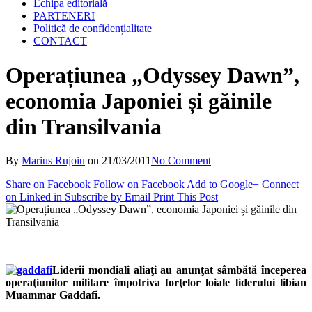
Echipa editorială
PARTENERI
Politică de confidențialitate
CONTACT
Operațiunea „Odyssey Dawn”,
economia Japoniei și găinile
din Transilvania
By
Marius Rujoiu
on
21/03/2011
No Comment
Share on Facebook
Follow on Facebook
Add to Google+
Connect
on Linked in
Subscribe by Email
Print This Post
Liderii mondiali aliaţi au anunţat sâmbătă începerea
operaţiunilor militare împotriva forţelor loiale liderului libian
Muammar Gaddafi.