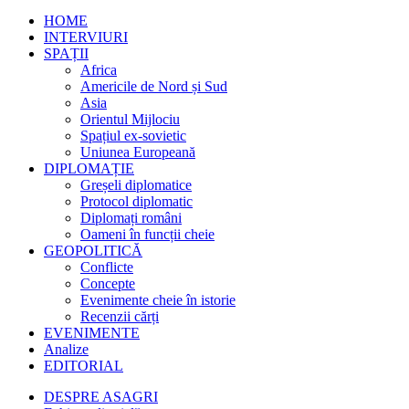
HOME
INTERVIURI
SPAȚII
Africa
Americile de Nord și Sud
Asia
Orientul Mijlociu
Spațiul ex-sovietic
Uniunea Europeană
DIPLOMAȚIE
Greșeli diplomatice
Protocol diplomatic
Diplomați români
Oameni în funcții cheie
GEOPOLITICĂ
Conflicte
Concepte
Evenimente cheie în istorie
Recenzii cărți
EVENIMENTE
Analize
EDITORIAL
DESPRE ASAGRI