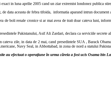
xact in luna aprilie 2005 cand un ziar extremist londonez publica sti
, de data aceasta de febra tifoida, informatia aparand intrun document a
de boli renale cronice si ar mai avea de trait doar cateva luni, informa
esedintele Pakistanului, Asif Ali Zardari, declara ca serviciile secrete al
um cateva zile, in data de 2 mai, cand presedintele SUA , Barack Obam
i Americane, Navy Seal, in Abbottabad, in zona de nord a statului Pakista
ite au efectuat o operaţiune în urma căreia a fost ucis Osama bin Lad