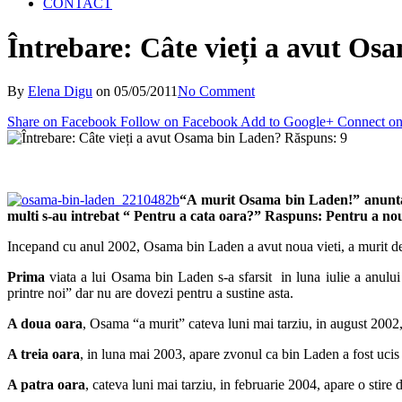
CONTACT
Întrebare: Câte vieți a avut O
By
Elena Digu
on
05/05/2011
No Comment
Share on Facebook
Follow on Facebook
Add to Google+
Connect on
“A murit Osama bin Laden!” anunta l
multi s-au intrebat “ Pentru a cata oara?” Raspuns: Pentru a no
Incepand cu anul 2002, Osama bin Laden a avut noua vieti, a murit de no
Prima
viata a lui Osama bin Laden s-a sfarsit in luna iulie a anului
printre noi” dar nu are dovezi pentru a sustine asta.
A doua oara
, Osama “a murit” cateva luni mai tarziu, in august 2002,
A treia oara
, in luna mai 2003, apare zvonul ca bin Laden a fost ucis 
A patra oara
, cateva luni mai tarziu, in februarie 2004, apare o stir