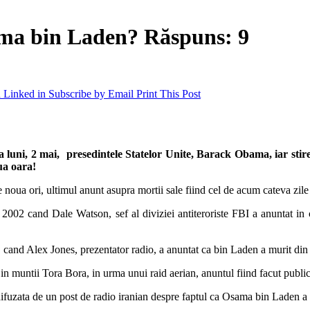
sama bin Laden? Răspuns: 9
 Linked in
Subscribe by Email
Print This Post
uni, 2 mai, presedintele Statelor Unite, Barack Obama, iar stire
ua oara!
ua ori, ultimul anunt asupra mortii sale fiind cel de acum cateva zile s
 2002 cand Dale Watson, sef al diviziei antiteroriste FBI a anuntat in 
 cand Alex Jones, prezentator radio, a anuntat ca bin Laden a murit din 
in muntii Tora Bora, in urma unui raid aerian, anuntul fiind facut public 
e difuzata de un post de radio iranian despre faptul ca Osama bin Laden a 