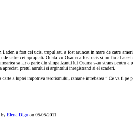
Laden a fost cel ucis, trupul sau a fost aruncat in mare de catre ameri
tir de catre cei apropiati. Odata cu Osama a fost ucis si un fiu al aces
d moartea sa iar o parte din simpatizantii lui Osama s-au strans pentru a p
 apreciat, pretul aurului si argintului inregistrand si el scaderi.
arte a luptei impotriva terorismului, ramane intrebarea “ Ce va fi pe 
 by
Elena Digu
on
05/05/2011