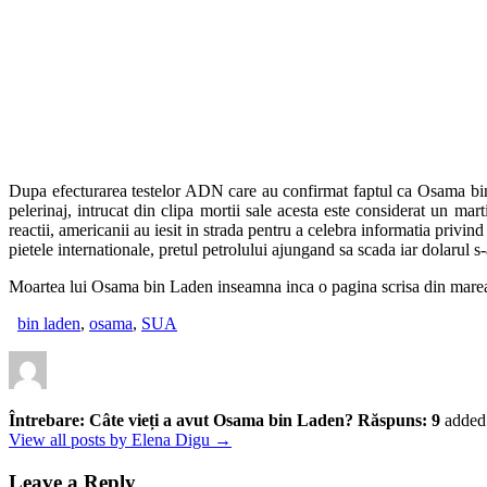
Dupa efecturarea testelor ADN care au confirmat faptul ca Osama bin 
pelerinaj, intrucat din clipa mortii sale acesta este considerat un mar
reactii, americanii au iesit in strada pentru a celebra informatia privin
pietele internationale, pretul petrolului ajungand sa scada iar dolarul s-a
Moartea lui Osama bin Laden inseamna inca o pagina scrisa din marea c
bin laden
,
osama
,
SUA
Întrebare: Câte vieți a avut Osama bin Laden? Răspuns: 9
added
View all posts by Elena Digu →
Leave a Reply