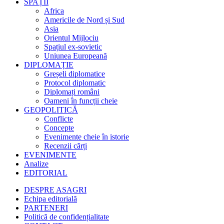
SPAȚII
Africa
Americile de Nord și Sud
Asia
Orientul Mijlociu
Spațiul ex-sovietic
Uniunea Europeană
DIPLOMAȚIE
Greșeli diplomatice
Protocol diplomatic
Diplomați români
Oameni în funcții cheie
GEOPOLITICĂ
Conflicte
Concepte
Evenimente cheie în istorie
Recenzii cărți
EVENIMENTE
Analize
EDITORIAL
DESPRE ASAGRI
Echipa editorială
PARTENERI
Politică de confidențialitate