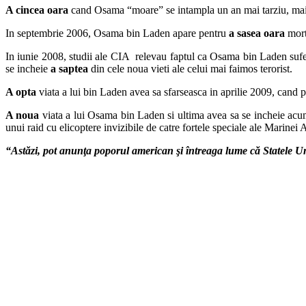
A cincea oara
cand Osama “moare” se intampla un an mai tarziu, mai e
In septembrie 2006, Osama bin Laden apare pentru
a sasea oara
mort
In iunie 2008, studii ale CIA relevau faptul ca Osama bin Laden sufera 
se incheie
a saptea
din cele noua vieti ale celui mai faimos terorist.
A opta
viata a lui bin Laden avea sa sfarseasca in aprilie 2009, cand pr
A noua
viata a lui Osama bin Laden si ultima avea sa se incheie ac
unui raid cu elicoptere invizibile de catre fortele speciale ale Marine
“Astăzi, pot anunţa poporul american şi întreaga lume că Statele Un