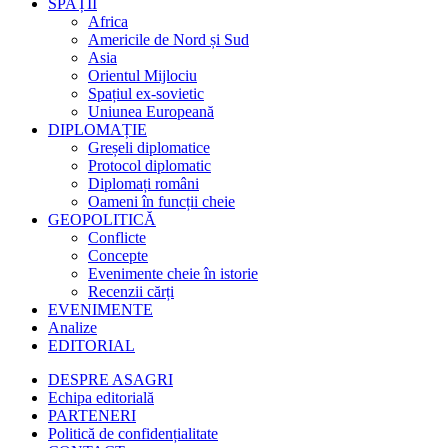
SPAȚII
Africa
Americile de Nord și Sud
Asia
Orientul Mijlociu
Spațiul ex-sovietic
Uniunea Europeană
DIPLOMAȚIE
Greșeli diplomatice
Protocol diplomatic
Diplomați români
Oameni în funcții cheie
GEOPOLITICĂ
Conflicte
Concepte
Evenimente cheie în istorie
Recenzii cărți
EVENIMENTE
Analize
EDITORIAL
DESPRE ASAGRI
Echipa editorială
PARTENERI
Politică de confidențialitate