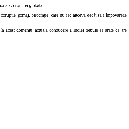
ională, ci şi una globală”.
e, corupţie, şomaj, birocraţie, care nu fac altceva decât să-i împovăreze
n acest domeniu, actuala conducere a Indiei trebuie să arate că are