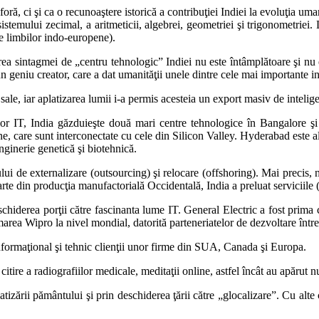
, ci şi ca o recunoaştere istorică a contribuţiei Indiei la evoluţia umanită
sistemului zecimal, a aritmeticii, algebrei, geometriei şi trigonometri
le limbilor indo-europene).
ea sintagmei de „centru tehnologic” Indiei nu este întâmplătoare şi nu 
n geniu creator, care a dat umanităţii unele dintre cele mai importante in
 sale, iar aplatizarea lumii i-a permis acesteia un export masiv de inteli
elor IT, India găzduieşte două mari centre tehnologice în Bangalore şi
 care sunt interconectate cu cele din Silicon Valley. Hyderabad este al
nginerie genetică şi biotehnică.
sului de externalizare (outsourcing) şi relocare (offshoring). Mai prec
te din producţia manufactorială Occidentală, India a preluat serviciile (ca
schiderea porţii către fascinanta lume IT. General Electric a fost prima
rmarea Wipro la nivel mondial, datorită parteneriatelor de dezvoltare înt
informaţional şi tehnic clienţii unor firme din SUA, Canada şi Europa.
 citire a radiografiilor medicale, meditaţii online, astfel încât au apărut 
zării pământului şi prin deschiderea ţării către „glocalizare”. Cu alte 