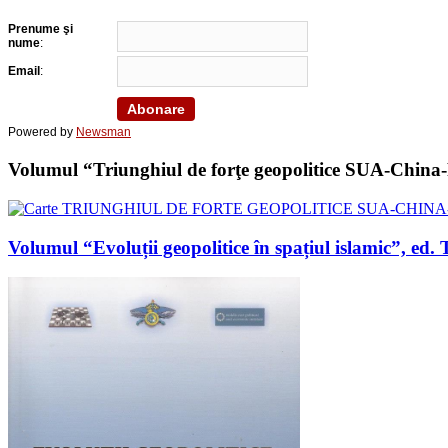
Prenume şi
nume
:
Email
:
Powered by
Newsman
Volumul “Triunghiul de forţe geopolitice SUA-China-Ru
Volumul “Evoluții geopolitice în spațiul islamic”, 