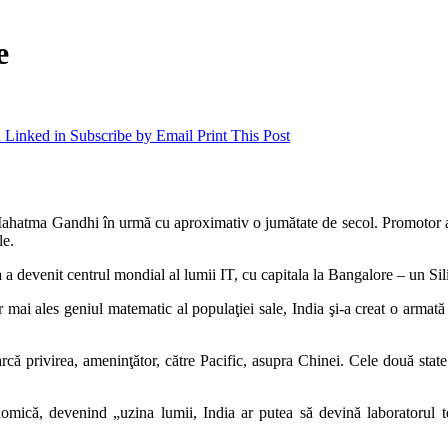
e
 Linked in
Subscribe by Email
Print This Post
Mahatma Gandhi în urmă cu aproximativ o jumătate de secol. Promotor al u
le.
 a devenit centrul mondial al lumii IT, cu capitala la Bangalore – un Sil
 mai ales geniul matematic al populaţiei sale, India şi-a creat o armat
oarcă privirea, ameninţător, către Pacific, asupra Chinei. Cele două state
omică, devenind „uzina lumii, India ar putea să devină laboratorul t