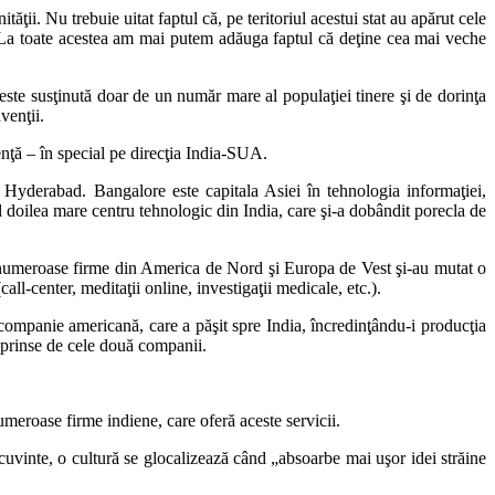
ţii. Nu trebuie uitat faptul că, pe teritoriul acestui stat au apărut cele
ei. La toate acestea am mai putem adăuga faptul că deţine cea mai veche
este susţinută doar de un număr mare al populaţiei tinere şi de dorinţa
venţii.
genţă – în special pe direcţia India-SUA.
 Hyderabad. Bangalore este capitala Asiei în tehnologia informaţiei,
 doilea mare centru tehnologic din India, care şi-a dobândit porecla de
is, numeroase firme din America de Nord şi Europa de Vest şi-au mutat o
ll-center, meditaţii online, investigaţii medicale, etc.).
 companie americană, care a păşit spre India, încredinţându-i producţia
reprinse de cele două companii.
numeroase firme indiene, care oferă aceste servicii.
cuvinte, o cultură se glocalizează când „absoarbe mai uşor idei străine