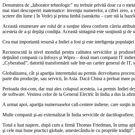
Denumirea de „laborator tehnologic” nu trebuie privită doar ca o metaforă
mai mari descoperiri matematice: invenţia numerelor, a cifrei zero, a 
scriere din lume ( în Vede) şi prima limbă (sanskrita – care stă la baze
Această enumerare are rolul de a susţine ideea conform căreia atribuir
acesteia de a-şi depăşi condiţia. Această sintagmă este susţinută şi de u
Cea mai importantă resursă a Indiei a fost şi este inteligenţa populaţiei
Recunoscută la nivel mondial pentru calitatea serviciilor şi produs
deţinând companii ca Infosys şi Wipro – două mari companii IT indiene,
„Cyberabad”, datorită transformării sale într-un cartier general de IT, i
Globalizarea, cât şi apariţia internetului au permis dezvoltarea proce
parte din producţie, sau servicii, în Asia. Dacă China a preluat mare par
Perioada dot-com, dar mai ales colapsul acesteia, i-a permis Indiei de
de software. Venirea celor de la General Electric în India a dus la afi
A urmat apoi, apariţia numeroaselor call-centere indiene, care susţin 
Multe companii şi-au externalizat în India serviciile de dactilografiere,
Totul a luat naştere, după cum a firmă Thomas Friedman, în urma aplati
şi cele mai bune practici globale, amestecându-le cu propriile tradiţii”.