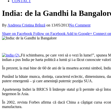
CONTACT
India: de la Gandhi la Bangalor
By
Andreea Cristina Brînză
on
13/05/2013
No Comment
Share on Facebook
Follow on Facebook
Add to Google+
Connect on
„Fii schimbarea, pe care vrei să o vezi în lume!”, spunea 
indian a pus India pe harta politică a lumii şi i-a făcut cunoscute valori
În prezent, la mai bine de 60 de ani de la moartea acestui simbol, India
Punând la bătaie munca, dorinţa, caracterul eclectic, dimensiunea, dar
putere emergentă – şi care ameninţă puternic poziţia SUA.
Apartenenţa Indiei la BRICS îi întăreşte statul şi îi permite să-şi înt
hegemon în Asia.
În 2002, revista Forbes afirma că dacă China a câştigat cursa econ
manufactura.