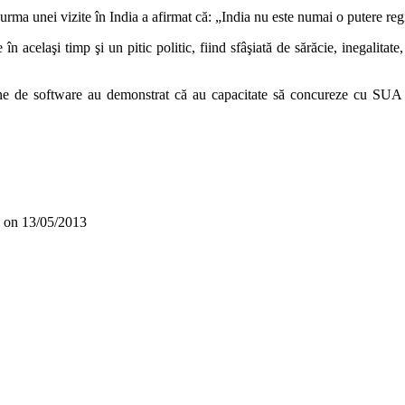
 urma unei vizite în India a afirmat că: „India nu este numai o putere reg
în acelaşi timp şi un pitic politic, fiind sfâşiată de sărăcie, inegalitat
ene de software au demonstrat că au capacitate să concureze cu SUA î
on
13/05/2013