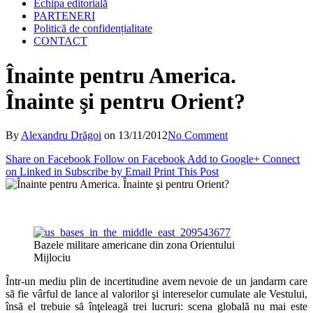
Echipa editorială
PARTENERI
Politică de confidențialitate
CONTACT
Înainte pentru America.
Înainte şi pentru Orient?
By
Alexandru Drăgoi
on
13/11/2012
No Comment
Share on Facebook
Follow on Facebook
Add to Google+
Connect
on Linked in
Subscribe by Email
Print This Post
Bazele militare americane din zona Orientului
Mijlociu
Într-un mediu plin de incertitudine avem nevoie de un jandarm care
să fie vârful de lance al valorilor şi intereselor cumulate ale Vestului,
însă el trebuie să înţeleagă trei lucruri: scena globală nu mai este