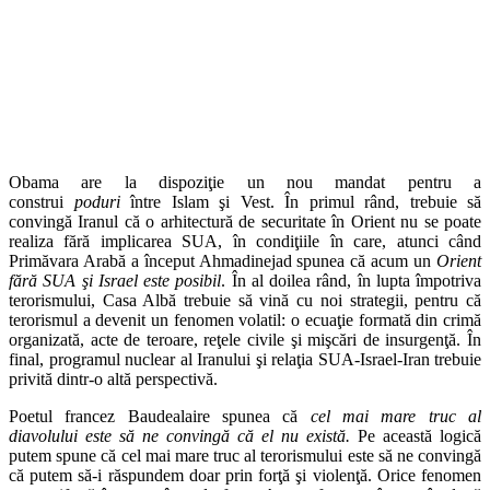
Obama are la dispoziţie un nou mandat pentru a
construi
poduri
între Islam şi Vest. În primul rând, trebuie să
convingă Iranul că o arhitectură de securitate în Orient nu se poate
realiza fără implicarea SUA, în condiţiile în care, atunci când
Primăvara Arabă a început Ahmadinejad spunea că acum un
Orient
fără SUA şi Israel este posibil
. În al doilea rând, în lupta împotriva
terorismului, Casa Albă trebuie să vină cu noi strategii, pentru că
terorismul a devenit un fenomen volatil: o ecuaţie formată din crimă
organizată, acte de teroare, reţele civile şi mişcări de insurgenţă. În
final, programul nuclear al Iranului şi relaţia SUA-Israel-Iran trebuie
privită dintr-o altă perspectivă.
Poetul francez Baudealaire spunea că
cel mai mare truc al
diavolului este să ne convingă că el nu există.
Pe această logică
putem spune că cel mai mare truc al terorismului este să ne convingă
că putem să-i răspundem doar prin forţă şi violenţă. Orice fenomen