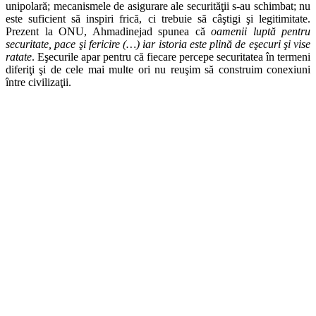
unipolară; mecanismele de asigurare ale securităţii s-au schimbat; nu
este suficient să inspiri frică, ci trebuie să câştigi şi legitimitate.
Prezent la ONU, Ahmadinejad spunea că
oamenii luptă pentru
securitate, pace şi fericire (…) iar istoria este plină de eşecuri şi vise
ratate
. Eşecurile apar pentru că fiecare percepe securitatea în termeni
diferiţi şi de cele mai multe ori nu reuşim să construim conexiuni
între civilizaţii.