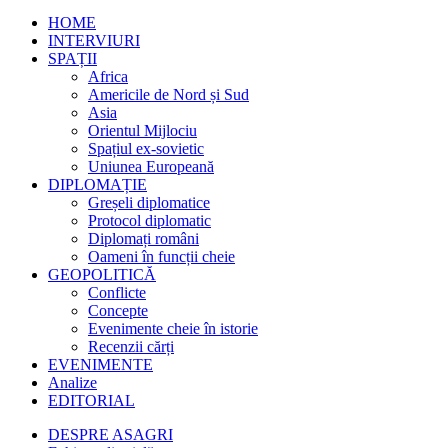
HOME
INTERVIURI
SPAȚII
Africa
Americile de Nord și Sud
Asia
Orientul Mijlociu
Spațiul ex-sovietic
Uniunea Europeană
DIPLOMAȚIE
Greșeli diplomatice
Protocol diplomatic
Diplomați români
Oameni în funcții cheie
GEOPOLITICĂ
Conflicte
Concepte
Evenimente cheie în istorie
Recenzii cărți
EVENIMENTE
Analize
EDITORIAL
DESPRE ASAGRI