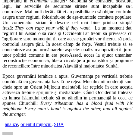
importanţi în
economia
situaţiei? Shabbiha se consideră deasupra
legii, iar serviciile de securitate siriene sunt incapabile sa-i
controleze. Mai mult decât atât ei au posibilitatea să obţine controlul
asupra unor regiuni, folosindu-se de aşa-numitele comitete populare.
Un comentator sirian îi descrie cel mai bine printr-o simplă
frază:
They can rape your wife if they want.
La un moment dat,
regimul lui Assad o sa cadă şi Occidentul ar trebui să privească cu
îngrijorare spre momentul în care aceste grupări vor încerca să preia
controlul asupra ţării. În acest câmp de forţe, Vestul trebuie să se
concentreze asupra următoarelor aspecte: coalizarea opoziţiei în jurul
unor politici comune în era post-Assad, acces la ajutor umanitar,
reconstrucţie economică, libera circulaţie a jurnaliştilor şi programe
de reconciliere între minoritatea Alawită şi majoritatea Sunită.
Epoca guvernării ierahice a apus. Guvernanţa pe verticală trebuie
combinată cu guvernanţa bazată pe reţea. Musulmanii moderaţi sunt
cheia spre un Orient Mijlociu mai stabil, iar reţelele în care aceştia
activează trebuie sprijinite şi mediatizate. Când Occidentul tratează
cu lumea Islamului trebuie să ne gândim în permanenţă la ceea ce
spunea Churchill:
Every tribesman has a blood feud with his
neighbour. Every man`s hand is against the other, and all against
the stranger.
analize
,
orientul mijlociu
,
SUA