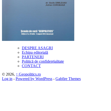
DESPRE ASAGRI
Echipa editorială
PARTENERI
Politică de confidențialitate
CONTACT
© 2026,
↑
Geopolitics.ro
Log in
-
Powered by WordPress
-
Gabfire Themes