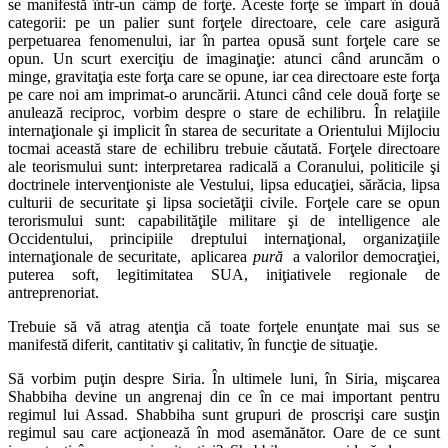
se manifestă într-un câmp de forţe. Aceste forţe se împart în două
categorii: pe un palier sunt forţele directoare, cele care asigură
perpetuarea fenomenului, iar în partea opusă sunt forţele care se
opun. Un scurt exerciţiu de imaginaţie: atunci când aruncăm o
minge, gravitaţia este forţa care se opune, iar cea directoare este forţa
pe care noi am imprimat-o aruncării. Atunci când cele două forţe se
anulează reciproc, vorbim despre o stare de echilibru. În relaţiile
internaţionale şi implicit în starea de securitate a Orientului Mijlociu
tocmai această stare de echilibru trebuie căutată. Forţele directoare
ale teorismului sunt: interpretarea radicală a Coranului, politicile şi
doctrinele intervenţioniste ale Vestului, lipsa educaţiei, sărăcia, lipsa
culturii de securitate şi lipsa societăţii civile. Forţele care se opun
terorismului sunt: capabilităţile militare şi de intelligence ale
Occidentului, principiile dreptului internaţional, organizaţiile
internaţionale de securitate, aplicarea
pură
a valorilor democraţiei,
puterea soft, legitimitatea SUA, iniţiativele regionale de
antreprenoriat.
Trebuie să vă atrag atenţia că toate forţele enunţate mai sus se
manifestă diferit, cantitativ şi calitativ, în funcţie de situaţie.
Să vorbim puţin despre Siria. În ultimele luni, în Siria, mişcarea
Shabbiha devine un angrenaj din ce în ce mai important pentru
regimul lui Assad. Shabbiha sunt grupuri de proscrişi care susţin
regimul sau care acţionează în mod asemănător. Oare de ce sunt