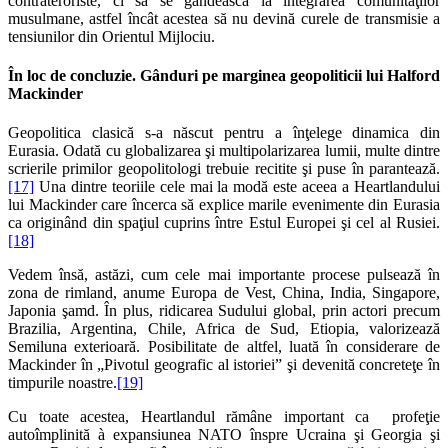
contrateroriste, ci să se gândească la integrarea comunităţilor
musulmane, astfel încât acestea să nu devină curele de transmisie a
tensiunilor din Orientul Mijlociu.
În loc de concluzie. Gânduri pe marginea geopoliticii lui Halford
Mackinder
Geopolitica clasică s-a născut pentru a înţelege dinamica din
Eurasia. Odată cu globalizarea şi multipolarizarea lumii, multe dintre
scrierile primilor geopolitologi trebuie recitite şi puse în parantează.
[17]
Una dintre teoriile cele mai la modă este aceea a Heartlandului
lui Mackinder care încerca să explice marile evenimente din Eurasia
ca originând din spaţiul cuprins între Estul Europei şi cel al Rusiei.
[18]
Vedem însă, astăzi, cum cele mai importante procese pulsează în
zona de rimland, anume Europa de Vest, China, India, Singapore,
Japonia şamd. În plus, ridicarea Sudului global, prin actori precum
Brazilia, Argentina, Chile, Africa de Sud, Etiopia, valorizează
Semiluna exterioară. Posibilitate de altfel, luată în considerare de
Mackinder în „Pivotul geografic al istoriei” şi devenită concreteţe în
timpurile noastre.
[19]
Cu toate acestea, Heartlandul rămâne important ca profeţie
autoîmplinită à expansiunea NATO înspre Ucraina şi Georgia şi