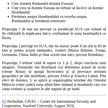
Cine domină Rimlandul domină Eurasia/
Cine vrea să domine Eurasia nu trebuie să încerce să domine
Heartlandul/
Presiunea asupra Heartlandului va reverba asupra
Rimlandului şi Semilunii exterioare/
Propoziţia 1 de mai sus priveşte cu predilecţie SUA care trebuie să
fie chibzuită în implicarea într-o confruntare în zona heartlandică cu
Rusia.
Propoziţia 2 priveşţe tot SUA, dar nu numai: poate fi un sfat la fel de
bun şi pentru actorii rimlandici, costieri (Marea Britanie, Franţa,
Germania, China, India şi chiar actorii mai mici, precum România).
Propoziţia 3 trebuie citită în raport cu 1 şi 2, drept concluzia unui
silogism. Tensiunile din Heartland vor determina actorii de acolo
(citeşte Rusia) să spargă încercuirea şi să provoace tensiuni
geopolitice pe alte meridiane, precum Africa şi America Latină. Prin
efect de domino, 3. se aplică şi organizaţiilor teroriste din Orientul
Mijlociu extins (adică zona aflată între rimland şi heartland) care vor
căuta venituri şi susţinere în alte regiuni de pe hartă.
[1]
Hezbollah, CISAC – Center for International Security and
Cooperation, Stanford University, August 2016,