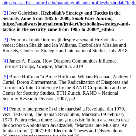
https://cisac.fsi.stanford.edu/mappingmilitants/profiles/hezbollah#hig
[2]
Iver Gabrielsen,
Hezbollah’s Strategy and Tactics in the
Security Zone from 1985 to 2000,
Small Wars Journal
,
https://smallwarsjournal.com/jrnl/art/hezbollahs-strategy-and-
tactics-in-the-security-zone-from-1985-to-2000#_edn66
[3]
Pentru mai multe informaţii despre arsenalul Hezbollah a se
vedea: Shaan Shaikh and Ian Williams, Hezbollah’s Missiles and
Rockets, Center for Strategic and International Studies, July 2018
[4]
James A. Piazza, How Diaspora Communities Influence
Terrorist Groups,
Lawfare
, March 3, 2019
[5]
Bruce Hoffman în Bruce Hoffman, William Rosenau, Andrew J.
Curiel, Doron Zimmermann, The Radicalization of Diasporas and
TerrorismA Joint Conference by the RAND Corporation and the
Center for Security Studies, ETH Zurich, RAND – National
Security Research Division, 2007, p.2
[6]
Pentru o interpretare în cheie marxistă a Revoluţiei din 1979,
vezi: Ted Grant, The Iranian Revolution, Marxism, 09 February
1979. Pentru relaţia dintre Islam şi marxism în Iran a se vedea teza
de doctorat: Abdolrahim Javadzadeh, “Marxists into Muslims: An
Iranian Irony” (2007).FIU Electronic Theses and Dissertations.