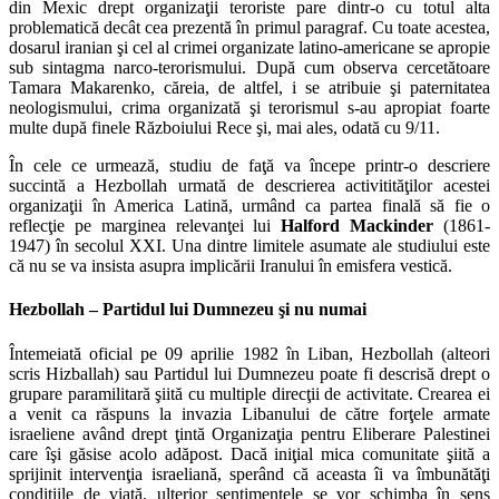
din Mexic drept organizaţii teroriste pare dintr-o cu totul alta
problematică decât cea prezentă în primul paragraf. Cu toate acestea,
dosarul iranian şi cel al crimei organizate latino-americane se apropie
sub sintagma narco-terorismului. După cum observa cercetătoare
Tamara Makarenko, căreia, de altfel, i se atribuie şi paternitatea
neologismului, crima organizată şi terorismul s-au apropiat foarte
multe după finele Războiului Rece şi, mai ales, odată cu 9/11.
În cele ce urmează, studiu de faţă va începe printr-o descriere
succintă a Hezbollah urmată de descrierea activitităţilor acestei
organizaţii în America Latină, urmând ca partea finală să fie o
reflecţie pe marginea relevanţei lui
Halford Mackinder
(1861-
1947) în secolul XXI. Una dintre limitele asumate ale studiului este
că nu se va insista asupra implicării Iranului în emisfera vestică.
Hezbollah – Partidul lui Dumnezeu şi nu numai
Întemeiată oficial pe 09 aprilie 1982 în Liban, Hezbollah (alteori
scris Hizballah) sau Partidul lui Dumnezeu poate fi descrisă drept o
grupare paramilitară şiită cu multiple direcţii de activitate. Crearea ei
a venit ca răspuns la invazia Libanului de către forţele armate
israeliene având drept ţintă Organizaţia pentru Eliberare Palestinei
care îşi găsise acolo adăpost. Dacă iniţial mica comunitate şiită a
sprijinit intervenţia israeliană, sperând că aceasta îi va îmbunătăţi
condiţiile de viaţă, ulterior sentimentele se vor schimba în sens