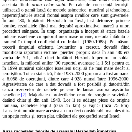
acestuia fiind:
arma celor slabi
. Pe cale de consecinţă teroriştii
utilizează o gamă largă de metode asimetrice, numărul şi tehnologia
nepermiţându-le atacul frontal asupra rivalilor care sunt guvernele.
În anii ’80, luptătorii Hezbollah au învăţat să detoneze primele
bombe, rezultatele fiind mai degrabă aproximative, marcă a unori
proceduri stângace. În timp, organizaţia a început să atace bazele
militare israeliene cu ajutorul unor mase umane, metodă întâlnită la
iranieni în timpul conflictului cu Irakul (1980-1988). Pe măsura
trecerii timpului eficienţa loviturilor a crescut, dovadă fiind
modificara raportului victime- pierderi proprii: dacă în anii ’80 era
vorba de 5:1, adică cinci luptători Hezbollah pentru un soldat
israelian, la mijlocul anilor ’90 raportul avansase la 1,5:1 pentru ca
în 1999 numărul soldaţilor israelieni ucişi să fie mai mare decât al
teroriştilor. Tot ca statistică, între 1985-2000 gruparea a fost autoarea
a 6.058 de operaţiuni, dintre care 4.928 numai între 1996-2000.
Agresivitatea de care a dat dovadă a fost posibilă şi datorită/din
cauza rezervelor de rachete pe care le lansau asupra aşezărilor
israeliene.
[2]
Majoritatea proiectilelor erau de sorginte sovietică,
datând chiar şi din anii 1940. Lor li se adăuga piese de origine
iraniană, rachetele Fajr-3 (rază 45 km) şi Fajr-5 (rază 75 km).
Lansate în număr mare acestea au un efect considerabil mai ales într-
un spaţiu redus şi teren plat, trăsături ale geografiei statul Israel:
Raza rachetelor folosite de arsenalul Hezbollah împotriva