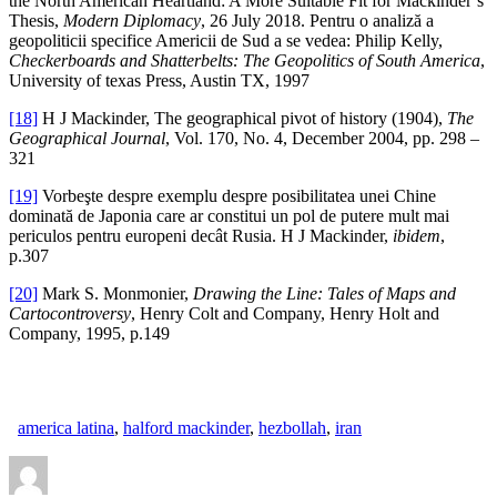
the North American Heartland: A More Suitable Fit for Mackinder’s
Thesis,
Modern Diplomacy
, 26 July 2018. Pentru o analiză a
geopoliticii specifice Americii de Sud a se vedea: Philip Kelly,
Checkerboards and Shatterbelts: The Geopolitics of South America
,
University of texas Press, Austin TX, 1997
[18]
H J Mackinder, The geographical pivot of history (1904),
The
Geographical Journal
, Vol. 170, No. 4, December 2004, pp. 298 –
321
[19]
Vorbeşte despre exemplu despre posibilitatea unei Chine
dominată de Japonia care ar constitui un pol de putere mult mai
periculos pentru europeni decât Rusia. H J Mackinder,
ibidem
,
p.307
[20]
Mark S. Monmonier,
Drawing the Line: Tales of Maps and
Cartocontroversy
, Henry Colt and Company, Henry Holt and
Company, 1995, p.149
america latina
,
halford mackinder
,
hezbollah
,
iran