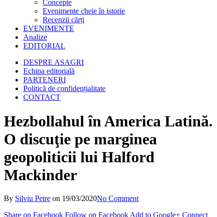
Concepte
Evenimente cheie în istorie
Recenzii cărți
EVENIMENTE
Analize
EDITORIAL
DESPRE ASAGRI
Echipa editorială
PARTENERI
Politică de confidențialitate
CONTACT
Hezbollahul în America Latină.
O discuţie pe marginea
geopoliticii lui Halford
Mackinder
By
Silviu Petre
on
19/03/2020
No Comment
Share on Facebook
Follow on Facebook
Add to Google+
Connect