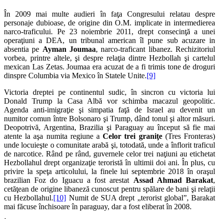
În 2009 mai multe audieri în faţa Congresului relatau despre
personaje dubioase, de origine din O.M. implicate in intermedierea
narco-traficului. Pe 23 noiembrie 2011, drept consecinţă a unei
operaţiuni a DEA, un tribunal american îl pune sub acuzare in
absentia pe
Ayman Joumaa
, narco-traficant libanez. Rechizitoriul
vorbea, printre altele, şi despre relaţia dintre Hezbollah şi cartelul
mexican Las Zetas. Joumaa era acuzat de a fi trimis tone de droguri
dinspre Columbia via Mexico în Statele Unite.
[9]
Victoria dreptei pe continentul sudic, în sincron cu victoria lui
Donald Trump la Casa Albă vor schimba macazul geopolitic.
Agenda anti-imigraţie şi simpatia faţă de Israel au devenit un
numitor comun între Bolsonaro şi Trump, dând tonul şi altor măsuri.
Deopotrivă, Argentina, Brazilia şi Paraguay au început să fie mai
atente la aşa numita regiune a
Celor trei graniţe
(Tres Fronteras)
unde locuieşte o comunitate arabă şi, totodată, unde a înflorit traficul
de narcotice. Rând pe rând, guvernele celor trei naţiuni au etichetat
Hezbollahul drept organizaţie teroristă în ultimii doi ani. În plus, cu
privire la speţa articolului, la finele lui septembrie 2018 în oraşul
brazilian Foz do Iguacu a fost arestat
Assad Ahmad Barakat
,
cetăţean de origine libaneză cunoscut pentru spălare de bani şi relaţii
cu Hezbollahul.
[10]
Numit de SUA drept „terorist global”, Barakat
mai făcuse închisoare în paraguay, dar a fost eliberat în 2008.