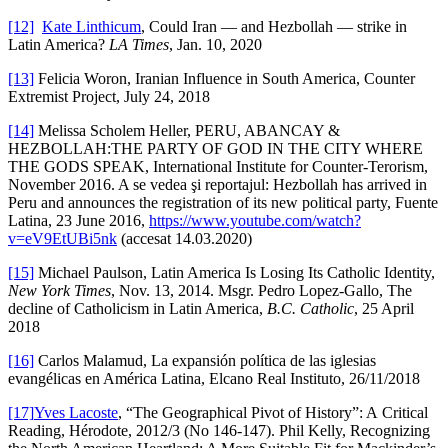
[12]
Kate Linthicum
, Could Iran — and Hezbollah — strike in
Latin America?
LA Times
, Jan. 10, 2020
[13]
Felicia Woron, Iranian Influence in South America, Counter
Extremist Project, July 24, 2018
[14]
Melissa Scholem Heller, PERU, ABANCAY &
HEZBOLLAH:THE PARTY OF GOD IN THE CITY WHERE
THE GODS SPEAK, International Institute for Counter-Terorism,
November 2016. A se vedea şi reportajul: Hezbollah has arrived in
Peru and announces the registration of its new political party, Fuente
Latina, 23 June 2016,
https://www.youtube.com/watch?
v=eV9EtUBi5nk
(accesat 14.03.2020)
[15]
Michael Paulson, Latin America Is Losing Its Catholic Identity,
New York Times
, Nov. 13, 2014. Msgr. Pedro Lopez-Gallo, The
decline of Catholicism in Latin America,
B.C. Catholic
, 25 April
2018
[16]
Carlos Malamud, La expansión política de las iglesias
evangélicas en América Latina, Elcano Real Instituto, 26/11/2018
[17]
Yves Lacoste
, “The Geographical Pivot of History”: A Critical
Reading, Hérodote, 2012/3 (No 146-147). Phil Kelly, Recognizing