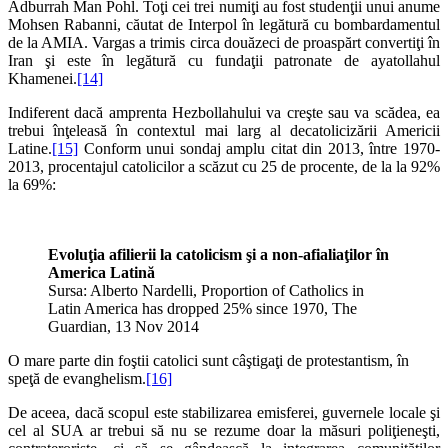
Adburrah Man Pohl. Toţi cei trei numiţi au fost studenţii unui anume
Mohsen Rabanni, căutat de Interpol în legătură cu bombardamentul
de la AMIA. Vargas a trimis circa douăzeci de proaspărt convertiţi în
Iran şi este în legătură cu fundaţii patronate de ayatollahul
Khamenei.
[14]
Indiferent dacă amprenta Hezbollahului va creşte sau va scădea, ea
trebui înţeleasă în contextul mai larg al decatolicizării Americii
Latine.
[15]
Conform unui sondaj amplu citat din 2013, între 1970-
2013, procentajul catolicilor a scăzut cu 25 de procente, de la la 92%
la 69%:
Evoluţia afilierii la catolicism şi a non-afialiaţilor în
America Latină
Sursa: Alberto Nardelli, Proportion of Catholics in
Latin America has dropped 25% since 1970, The
Guardian, 13 Nov 2014
O mare parte din foştii catolici sunt câştigaţi de protestantism, în
speţă de evanghelism.
[16]
De aceea, dacă scopul este stabilizarea emisferei, guvernele locale şi
cel al SUA ar trebui să nu se rezume doar la măsuri poliţieneşti,