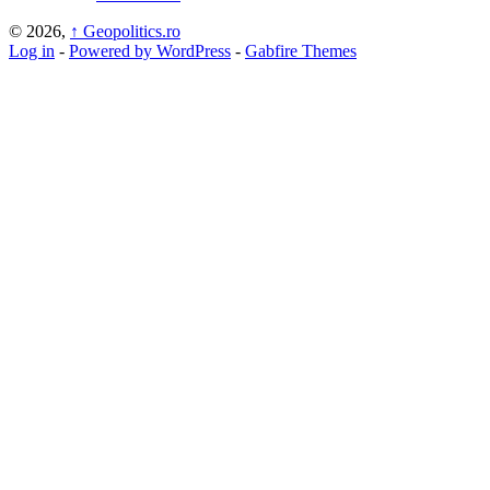
© 2026,
↑
Geopolitics.ro
Log in
-
Powered by WordPress
-
Gabfire Themes