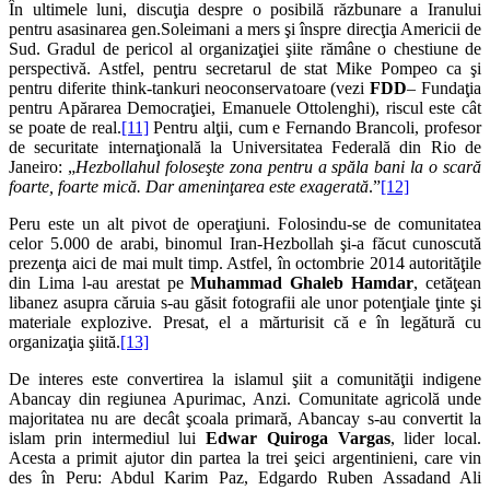
În ultimele luni, discuţia despre o posibilă răzbunare a Iranului
pentru asasinarea gen.Soleimani a mers şi înspre direcţia Americii de
Sud. Gradul de pericol al organizaţiei şiite rămâne o chestiune de
perspectivă. Astfel, pentru secretarul de stat Mike Pompeo ca şi
pentru diferite think-tankuri neoconservatoare (vezi
FDD
– Fundaţia
pentru Apărarea Democraţiei, Emanuele Ottolenghi), riscul este cât
se poate de real.
[11]
Pentru alţii, cum e Fernando Brancoli, profesor
de securitate internaţională la Universitatea Federală din Rio de
Janeiro: „
Hezbollahul foloseşte zona pentru a spăla bani la o scară
foarte, foarte mică. Dar ameninţarea este exagerată
.”
[12]
Peru este un alt pivot de operaţiuni. Folosindu-se de comunitatea
celor 5.000 de arabi, binomul Iran-Hezbollah şi-a făcut cunoscută
prezenţa aici de mai mult timp. Astfel, în octombrie 2014 autorităţile
din Lima l-au arestat pe
Muhammad Ghaleb Hamdar
, cetăţean
libanez asupra căruia s-au găsit fotografii ale unor potenţiale ţinte şi
materiale explozive. Presat, el a mărturisit că e în legătură cu
organizaţia şiită.
[13]
De interes este convertirea la islamul şiit a comunităţii indigene
Abancay din regiunea Apurimac, Anzi. Comunitate agricolă unde
majoritatea nu are decât şcoala primară, Abancay s-au convertit la
islam prin intermediul lui
Edwar Quiroga Vargas
, lider local.
Acesta a primit ajutor din partea la trei şeici argentinieni, care vin
des în Peru: Abdul Karim Paz, Edgardo Ruben Assadand Ali