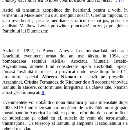
military force have led to more contradictions and conflicts
. . .”
[7]
Astfel că tensiunile geopolitice din heartland, pentru a vorbi în
termenii lui Mackinder nu s-au menţinut doar în Orientul mijlociu, ci
s-au reverberat şi pe alte meridiane. Graficul de mai jos, postat de
analistul Matthew Levitt pe twitter punctează prezenţa pe glob a
Partidului lui Dumnezeu:
Astfel, în 1992, la Buenos Aires a fost bombardată ambasada
Israelului, eveniment urmat doi ani mai târziu, în 1994, de
bombardarea sediului AMIA- Asociaţia Mutuală Israelo-
Argentiniană, ambele fiind considerate opera Hezbollah. Speţa,
rămasă învăluită în mister, a provocat unde peste timp: În 2015,
procurorul special
Alberto Nisman
o acuză pe preşedinta
Argentinei, Cristina Fernández de Kirchner de a fi acoperit vinovăţia
Iranului în afacere, conform unei înregistrări. La câteva zile, Nisman
a fost găsit împuşcat.
[8]
Evenimentele vor dobândi o nouă dinamică şi nouă intensitate după
2000, SUA fiind interesate cu precădere de activităţile unor grupări
musulmane în America Latină, ca parte a efortului de a opri traficul
de stupefiante şi, odată cu el, sursele de venit ale terorismului
transnaţional. Ca telescop al Iranului şi amprenta Hezbollahului s-a
reliefat mai clar.