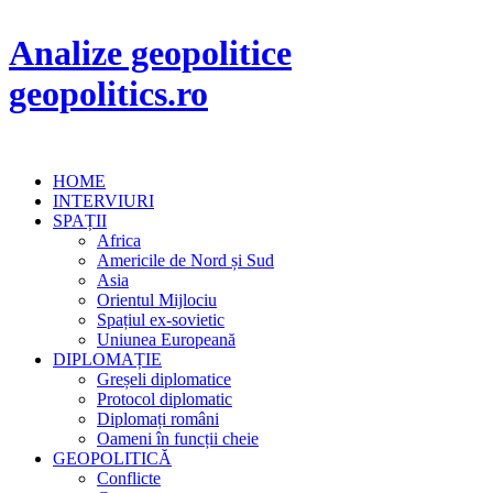
Analize geopolitice
geopolitics.ro
HOME
INTERVIURI
SPAȚII
Africa
Americile de Nord și Sud
Asia
Orientul Mijlociu
Spațiul ex-sovietic
Uniunea Europeană
DIPLOMAȚIE
Greșeli diplomatice
Protocol diplomatic
Diplomați români
Oameni în funcții cheie
GEOPOLITICĂ
Conflicte