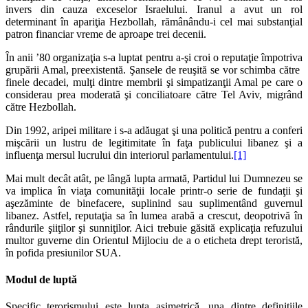
invers din cauza exceselor Israelului. Iranul a avut un rol
determinant în apariţia Hezbollah, rămânându-i cel mai substanţial
patron financiar vreme de aproape trei decenii.
În anii ’80 organizaţia s-a luptat pentru a-şi croi o reputaţie împotriva
grupării Amal, preexistentă. Şansele de reuşită se vor schimba către
finele decadei, mulţi dintre membrii şi simpatizanţii Amal pe care o
considerau prea moderată şi conciliatoare către Tel Aviv, migrând
către Hezbollah.
Din 1992, aripei militare i s-a adăugat şi una politică pentru a conferi
mişcării un lustru de legitimitate în faţa publicului libanez şi a
influenţa mersul lucrului din interiorul parlamentului.
[1]
Mai mult decât atât, pe lângă lupta armată, Partidul lui Dumnezeu se
va implica în viaţa comunităţii locale printr-o serie de fundaţii şi
aşezăminte de binefacere, suplinind sau suplimentând guvernul
libanez. Astfel, reputaţia sa în lumea arabă a crescut, deopotrivă în
rândurile şiiţilor şi sunniţilor. Aici trebuie găsită explicaţia refuzului
multor guverne din Orientul Mijlociu de a o eticheta drept teroristă,
în pofida presiunilor SUA.
Modul de luptă
Specific terorismului este lupta asimetrică, una dintre definiţiile