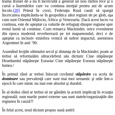
teama Rusiei de a nu fi încercuită a generat un nou război rece şi o
cursă a înarmărilor care va continua inerţial pentru ani de acum
încolo.
[20]
Prinsă în corzi, Federaţia Rusă caută să spargă
încercuirea implicându-se în geopolitica altor regiuni de pe glob, aşa
cum sunt Orientul Mijlociu, Africa şi Venezuela. Dacă acest lucru va
continua, este de aşteptat ca valurile de refugiaţi dinspre regiune spre
restul lumii să continue. Cum remarca Mackinder, orice eveniment
din epoca modernă reverberează pe tot mapamondul, deci e de
aşteptat ca inclusiv emisfera vestică să sufere impactul, asemenea
Argentinei în anii ’90.
Asumând lecţiile ultimului secol şi distanţa de la Mackinder, poate ar
trebui să reformulăm ultracelebrul său dictum: Cine stăpâneşte
Heartlandul stăpâneşte Eurasia/ Cine stăpâneşte Eurasia stăpâneşte
lumea./
În primul rând ar trebui înlocuit cuvântul
stăpânire
cu acela de
dominare
sau prevalenţă care sunt mai moi semantic şi utile într-o
epocă în care nimic nu mai este absolut şi durabil.
În al doilea rând ar trebui să ne gândim la actorii implicaţi în ecuaţia
regională: sunt marile puteri externe sau sunt statele/organizaţiile din
regiunea în cauză?!
În felul acest, noul dictum propus sună astfel: