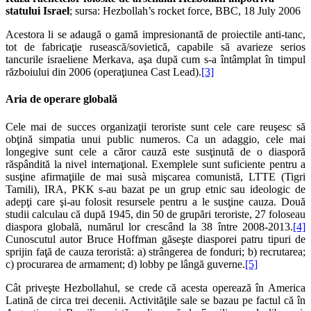
statului Israel
; sursa: Hezbollah’s rocket force, BBC, 18 July 2006
Acestora li se adaugă o gamă impresionantă de proiectile anti-tanc,
tot de fabricaţie rusească/sovietică, capabile să avarieze serios
tancurile israeliene Merkava, aşa după cum s-a întâmplat în timpul
războiului din 2006 (operaţiunea Cast Lead).
[3]
Aria de operare globală
Cele mai de succes organizaţii teroriste sunt cele care reuşesc să
obţină simpatia unui public numeros. Ca un adaggio, cele mai
longegive sunt cele a căror cauză este susţinută de o diasporă
răspândită la nivel internaţional. Exemplele sunt suficiente pentru a
susţine afirmaţiile de mai susà mişcarea comunistă, LTTE (Tigri
Tamili), IRA, PKK s-au bazat pe un grup etnic sau ideologic de
adepţi care şi-au folosit resursele pentru a le susţine cauza. Două
studii calculau că după 1945, din 50 de grupări teroriste, 27 foloseau
diaspora globală, numărul lor crescând la 38 între 2008-2013.
[4]
Cunoscutul autor Bruce Hoffman găseşte diasporei patru tipuri de
sprijin faţă de cauza teroristă: a) strângerea de fonduri; b) recrutarea;
c) procurarea de armament; d) lobby pe lângă guverne.
[5]
Cât priveşte Hezbollahul, se crede că acesta operează în America
Latină de circa trei decenii. Activităţile sale se bazau pe factul că în