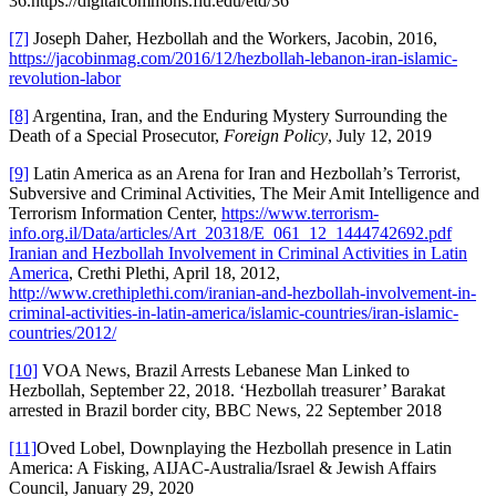
36.https://digitalcommons.fiu.edu/etd/36
[7]
Joseph Daher, Hezbollah and the Workers, Jacobin, 2016,
https://jacobinmag.com/2016/12/hezbollah-lebanon-iran-islamic-
revolution-labor
[8]
Argentina, Iran, and the Enduring Mystery Surrounding the
Death of a Special Prosecutor,
Foreign Policy
, July 12, 2019
[9]
Latin America as an Arena for Iran and Hezbollah’s Terrorist,
Subversive and Criminal Activities, The Meir Amit Intelligence and
Terrorism Information Center,
https://www.terrorism-
info.org.il/Data/articles/Art_20318/E_061_12_1444742692.pdf
Iranian and Hezbollah Involvement in Criminal Activities in Latin
America
, Crethi Plethi, April 18, 2012,
http://www.crethiplethi.com/iranian-and-hezbollah-involvement-in-
criminal-activities-in-latin-america/islamic-countries/iran-islamic-
countries/2012/
[10]
VOA News, Brazil Arrests Lebanese Man Linked to
Hezbollah, September 22, 2018. ‘Hezbollah treasurer’ Barakat
arrested in Brazil border city, BBC News, 22 September 2018
[11]
Oved Lobel, Downplaying the Hezbollah presence in Latin
America: A Fisking, AIJAC-Australia/Israel & Jewish Affairs
Council, January 29, 2020