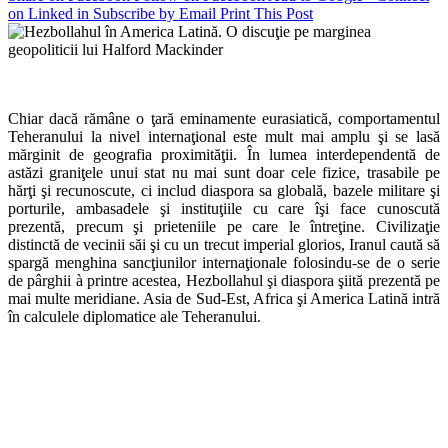
on Linked in
Subscribe by Email
Print This Post
Chiar dacă rămâne o ţară eminamente eurasiatică, comportamentul
Teheranului la nivel internaţional este mult mai amplu şi se lasă
mărginit de geografia proximităţii. În lumea interdependentă de
astăzi graniţele unui stat nu mai sunt doar cele fizice, trasabile pe
hărţi şi recunoscute, ci includ diaspora sa globală, bazele militare şi
porturile, ambasadele şi instituţiile cu care îşi face cunoscută
prezentă, precum şi prieteniile pe care le întreţine. Civilizaţie
distinctă de vecinii săi şi cu un trecut imperial glorios, Iranul caută să
spargă menghina sancţiunilor internaţionale folosindu-se de o serie
de pârghii à printre acestea, Hezbollahul şi diaspora şiită prezentă pe
mai multe meridiane. Asia de Sud-Est, Africa şi America Latină intră
în calculele diplomatice ale Teheranului.