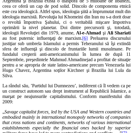
Argentina şi Brazilia există o diasporă de 5 milioane de libanezi,
ceea ce oferă un cap de pod solid. Dincolo de componenta etnică
este cea ideologică. Altfel spus, ideologia şiită a împrumutat mult din
ideologia marxistă. Revoluţia lui Khomeini din Iran nu s-a dorit doar
o revoltă împotriva Şahului, ci o veritabilă mişcare împotriva
oprimării la nivel planetar. Doi dintre precursorii şi, totodată,
ideologii Revoluţiei din 1979, anume,
Al-e-Ahmad
şi
Ali Shariati
au fost puternic influenţaţi de marxism.
[6]
Preluarea discursului
justiţiar sub umbrela Islamului a permis Teheranului să îşi extindă
sfera de influenţă şi dincolo de fruntariile lumii musulmane. Pe
fundalul creşterii anti-americanismului în lumea de după 11
Septembrie, preşedintele Mahmud Ahmadinejad a profitat de situaţie
pentru a se apropria de state latino-americane precum Venezuela lui
Hugo Chavez, Argentina soţilor Kirchner şi Brazilia lui Lula da
Silva.
La rândul său, ’Partidul lui Dumnezeu’, indiferent că îl vedem ca pe
un construct autonom sau drept instrument al Republicii Islamice, a
marşat pe neajunsurile capitalismului. Conform manifestului din
2009:
„
Savage capitalist forces, led by the USA and Western countries and
embodied mainly in international monopoly networks of companies
that cross nations and continents, networks of various international
establishments especially the financial ones backed by superior