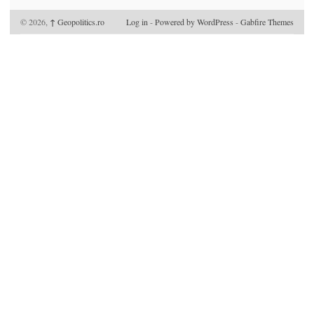
© 2026,
↑
Geopolitics.ro
Log in
-
Powered by WordPress
-
Gabfire Themes