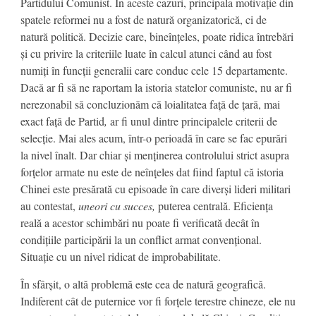
Partidului Comunist. În aceste cazuri, principala motivație din
spatele reformei nu a fost de natură organizatorică, ci de
natură politică. Decizie care, bineînțeles, poate ridica întrebări
și cu privire la criteriile luate în calcul atunci când au fost
numiți în funcții generalii care conduc cele 15 departamente.
Dacă ar fi să ne raportam la istoria statelor comuniste, nu ar fi
nerezonabil să concluzionăm că loialitatea față de țară, mai
exact față de Partid
,
ar fi unul dintre principalele criterii de
selecție. Mai ales acum, într-o perioadă în care se fac epurări
la nivel înalt. Dar chiar și menținerea controlului strict asupra
forțelor armate nu este de neînțeles dat fiind faptul că istoria
Chinei este presărată cu episoade în care diverși lideri militari
au contestat,
uneori cu succes,
puterea centrală. Eficiența
reală a acestor schimbări nu poate fi verificată decât în
condițiile participării la un conflict armat convențional.
Situație cu un nivel ridicat de improbabilitate.
În sfârșit, o altă problemă este cea de natură geografică.
Indiferent cât de puternice vor fi forțele terestre chineze, ele nu