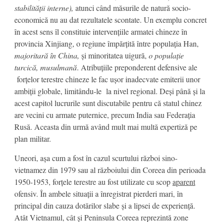
stabilității interne),
atunci când măsurile de natură socio-
economică nu au dat rezultatele scontate. Un exemplu concret
în acest sens îl constituie intervențiile armatei chineze în
provincia Xinjiang, o regiune împărțită între populația Han,
majoritară în China,
și minoritatea uigură,
o populație
turcică, musulmană
. Atribuțiile preponderent defensive ale
forțelor terestre chineze le fac ușor inadecvate emiterii unor
ambiții globale, limitându-le la nivel regional. Deși până și la
acest capitol lucrurile sunt discutabile pentru că statul chinez
are vecini cu armate puternice, precum India sau Federația
Rusă. Aceasta din urmă având mult mai multă expertiză pe
plan militar.
Uneori, așa cum a fost în cazul scurtului război sino-
vietnamez din 1979 sau al războiului din Coreea din perioada
1950-1953, forțele terestre au fost utilizate cu scop
aparent
ofensiv. În ambele situații a înregistrat pierderi mari, în
principal din cauza dotărilor slabe și a lipsei de experiență.
Atât Vietnamul, cât și Peninsula Coreea reprezintă zone