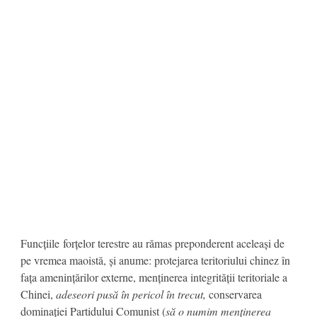
Funcțiile forțelor terestre au rămas preponderent aceleași de
pe vremea maoistă, și anume: protejarea teritoriului chinez în
fața amenințărilor externe, menținerea integrității teritoriale a
Chinei,
adeseori pusă în pericol în trecut,
conservarea
dominației Partidului Comunist (
să o numim menținerea