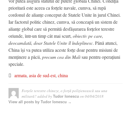
vor putea asigura statutul de putere globală Chinei. Condiția
prioritară este aceea ca forțele navale, cumva, să rupă
cordonul de alianțe conceput de Statele Unite în jurul Chinei.
Iar factorul politic chinez, cumva, să conceapă un sistem de
alianțe global care să permită desfășurarea forțelor terestre
oriunde, într-un timp cât mai scurt,
obiectiv pe care,
deocamdată, doar Statele Unite îl îndeplinesc
. Până atunci,
China își va putea utiliza aceste forțe doar pentru misiuni de
menținere a păcii,
precum cea din Mali
sau pentru operațiuni
speciale.
armata
,
asia de sud-est
,
china
Forțele terestre chineze, o forță polițienească sau una
militară?
added by
on
04/04/2018
Tudor Ionescu
View all posts by Tudor Ionescu →