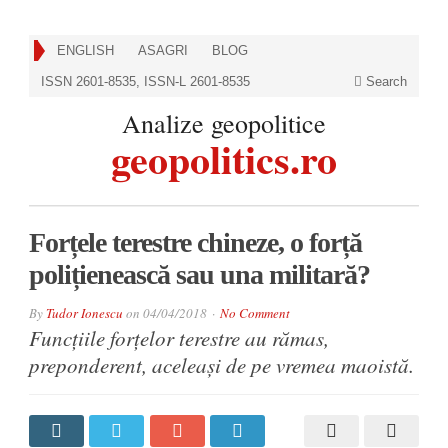
ENGLISH
ASAGRI
BLOG
ISSN 2601-8535, ISSN-L 2601-8535
Search
Analize geopolitice
geopolitics.ro
Forțele terestre chineze, o forță
polițienească sau una militară?
By
Tudor Ionescu
on
04/04/2018
No Comment
Funcțiile forțelor terestre au rămas,
preponderent, aceleași de pe vremea maoistă.