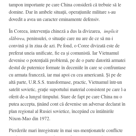
tampon importante pe care China consideră că trebuie să le
domine. Dar în ambele situații, operațiunile militare s-au
dovedit a avea un caracter eminamente defensiv.
În Coreea, intervenția chineză a dus la divizarea,
implicit
slăbirea,
peninsulei, o situație care nu are de ce să nu-i
convină și în ziua de azi. Pe fond, o Coree divizată este de
preferat uneia unificate, fie ea și comunistă. Iar Vietnamul
devenise o potențială problemă, pe de o parte datorită armatei
destul de puternice formate în deceniile în care se confruntase
cu armata franceză, iar mai apoi cu cea americană. Și pe de
altă parte, U.R.S.S. transformase, practic, Vietnamul într-un
satelit sovietic, grație suportului material consistent pe care l-a
oferit de-a lungul timpului. Stare de fapt pe care China nu o
putea accepta, ținând cont că devenise un adversar declarat în
plan regional al Rusiei sovietice, începând cu întâlnirile
Nixon-Mao din 1972.
Pierderile mari înregistrate în mai sus-menționatele conflicte