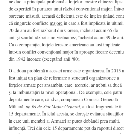
ne duc la principala problemă a forțelor terestre chineze: lipsa
de expertiză în purtarea unui război convențional major. Într-o
oarecare măsură, această deficiență este de înțeles ținând cont
că singurele conflicte
majore
în care a fost implicată în ultimii
70 de ani au fost războiul din Coreea, încheiat acum 65 de
ani, și scurtul război sino-vietnamez, încheiat acum 39 de ani.
Ca o comparație, forțele terestre americane au fost implicate
într-un conflict convențional major în aproape fiecare deceniu
din 1942 încoace (exceptând anii ‘80).
O a doua problemă a acestei arme este organizarea. În 2015 a
fost inițiat un plan de reformare a structurii organizatorice a
forțelor armate per ansamblu, care, teoretic, ar trebui să ducă
și la îmbunătățiri la nivel operațional. De exemplu, cele patru
departamente care, cândva, compuneau Comisia Generală
Militară,
un fel de Stat Major General,
au fost fragmentate în
15 departamente. În felul acesta, se dorește evitarea situațiilor
în care unii membri ai Armatei ar putea dobândi prea multă
influență. Trei din cele 15 departamente pot da raportul direct