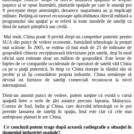
paşnice şi se opun înarmării, planurile spaţiale pe care le anunţă pot
fi percepute drept ameninţări, deoarece majoritatea au şi implicaţii
militare. Beijing-ul rareori recunoaşte aplicabilitatea directă militară a
programului său spaţial şi se referă la toate lansările de sateliţi ca
fiind de natură ştiinţifică sau civilă.
Mai mult, China poate fi privită drept un competitor puternic pentru
SUA din punct de vedere economic, furnizând tehnologie la preţuri
mai scăzute. În 2005, se estima că mai mult de 25 de milioane de
gospodării chineze recepţionează televiziune prin satelit, deşi în mod
oficial sunt estimate doar un million de gospodării. Este lesne de
înţeles de ce companiile occidentale de operatori de satelit văd China
ca pe o piaţă puternică, în timp ce China doreşte la rândul său să
profite şi să îşi consolideze propria industrie. China urmăreşte să
devină un furnizor de sateliţi comerciali recunoscut la nivel
internaţional.
Dintr-un anumit punct de vedere, putem susţine că există o cursă
spaţială între o serie de ţări asiatice precum Japonia, Malaysya,
Coreea de Sud, India şi China, care dezvoltă tehnologii ce le pot
permite lansarea de sateliţi în spaţiu, însă este clar că cele mai
ambiţioase planuri le are China.
Ce concluzii putem trage după această radiografie a situa
ţ
iei în
domeniul industriei spa
ţ
iale?