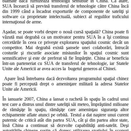
blamate dacă furnizează tehnologii sensibile în China. Ca atare,
SUA încearcă să prevină transferul de tehnologie către China încă
din 1999 când a încadrat exporturile de componente de sateliţi şi
software ca proprietate intelectuală, subiect al regulilor traficului
internaţional de arme.
Aşadar, se poate vorbi despre o nouă cursă spaţială? China poate fi
văzută mai degrabă ca un motivator pentru SUA în a îşi continua
cercetările în ceea ce priveşte explorarea spaţiului cosmic decât un
competitor. Mai degrabă există şansele unei colaborări, întrucât
costurile şi riscurile asociate misiunilor în spaţiul cosmic sunt
semnificative şi este de preferat să fie împărţite. China ar beneficia
într-un parteneriat cu SUA de transferul de tehnologie, iar Statele
Unite ale Americii ar avea acces la bugetul generos al Chinei.
Apare însă întrebarea dacă dezvoltarea programului spaţial chinez
poate fi percepută drept o ameninţare militară la adresa Statelor
Unite ale Americii.
În ianuarie 2007, China a lansat o rachetă în spaţiu în cadrul unui
test care a distrus unul dintre sateliţii săi meteo, împrăştiind milioane
de rămăşiţe în spaţiu, rămăşiţe care ameninţau siguranţa altor
echipamente aflate atunci pe orbită. Testul a dat naştere unui curent
puternic de critică atât din partea SUA, cât şi din partea altor state,
însă China a continuat să dezvolte capabilităţi anti-satelit. Deşi
autorităţile chineze susţin că doresc utilizarea spaţiului în scopuri