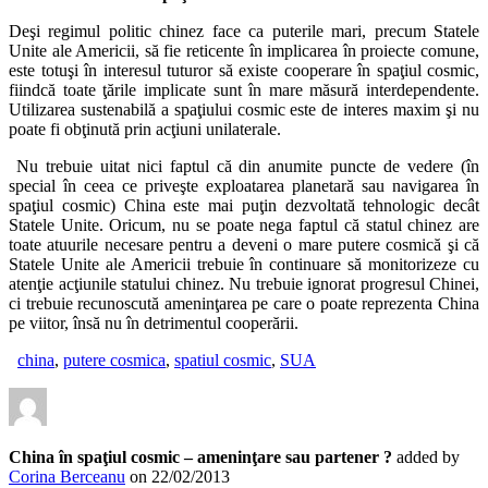
Deşi regimul politic chinez face ca puterile mari, precum Statele
Unite ale Americii, să fie reticente în implicarea în proiecte comune,
este totuşi în interesul tuturor să existe cooperare în spaţiul cosmic,
fiindcă toate ţările implicate sunt în mare măsură interdependente.
Utilizarea sustenabilă a spaţiului cosmic este de interes maxim şi nu
poate fi obţinută prin acţiuni unilaterale.
Nu trebuie uitat nici faptul că din anumite puncte de vedere (în
special în ceea ce priveşte exploatarea planetară sau navigarea în
spaţiul cosmic) China este mai puţin dezvoltată tehnologic decât
Statele Unite. Oricum, nu se poate nega faptul că statul chinez are
toate atuurile necesare pentru a deveni o mare putere cosmică şi că
Statele Unite ale Americii trebuie în continuare să monitorizeze cu
atenţie acţiunile statului chinez. Nu trebuie ignorat progresul Chinei,
ci trebuie recunoscută ameninţarea pe care o poate reprezenta China
pe viitor, însă nu în detrimentul cooperării.
china
,
putere cosmica
,
spatiul cosmic
,
SUA
China în spaţiul cosmic – ameninţare sau partener ?
added by
Corina Berceanu
on
22/02/2013