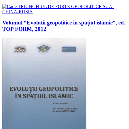
Volumul “Evoluții geopolitice în spațiul islamic”, ed.
TOP FORM, 2012