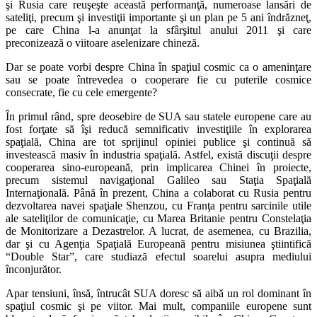
şi Rusia care reuşeşte această performanţă, numeroase lansări de
sateliţi, precum şi investiţii importante şi un plan pe 5 ani îndrăzneţ,
pe care China l-a anunţat la sfârşitul anului 2011 şi care
preconizează o viitoare aselenizare chineză.
Dar se poate vorbi despre China în spaţiul cosmic ca o ameninţare
sau se poate întrevedea o cooperare fie cu puterile cosmice
consecrate, fie cu cele emergente?
În primul rând, spre deosebire de SUA sau statele europene care au
fost forţate să îşi reducă semnificativ investiţiile în explorarea
spaţială, China are tot sprijinul opiniei publice şi continuă să
investească masiv în industria spaţială. Astfel, există discuţii despre
cooperarea sino-europeană, prin implicarea Chinei în proiecte,
precum sistemul navigaţional Galileo sau Staţia Spaţială
Internaţională. Până în prezent, China a colaborat cu Rusia pentru
dezvoltarea navei spaţiale Shenzou, cu Franţa pentru sarcinile utile
ale sateliţilor de comunicaţie, cu Marea Britanie pentru Constelaţia
de Monitorizare a Dezastrelor. A lucrat, de asemenea, cu Brazilia,
dar şi cu Agenţia Spaţială Europeană pentru misiunea ştiintifică
“Double Star”, care studiază efectul soarelui asupra mediului
înconjurător.
Apar tensiuni, însă, întrucât SUA doresc să aibă un rol dominant în
spaţiul cosmic şi pe viitor. Mai mult, companiile europene sunt