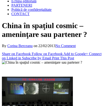
Echipa editorială
PARTENERI
Politică de confidențialitate
CONTACT
China în spaţiul cosmic –
ameninţare sau partener ?
By
Corina Berceanu
on
22/02/2013
No Comment
Share on Facebook
Follow on Facebook
Add to Google+
Connect
on Linked in
Subscribe by Email
Print This Post