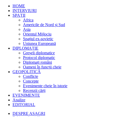
HOME
INTERVIURI
SPAȚII
Africa
Americile de Nord și Sud
Asia
Orientul Mijlociu
Spațiul ex-sovietic
Uniunea Europeană
DIPLOMAȚIE
Greșeli diplomatice
Protocol diplomatic
Diplomați români
Oameni în funcții cheie
GEOPOLITICĂ
Conflicte
Concepte
Evenimente cheie în istorie
Recenzii cărți
EVENIMENTE
Analize
EDITORIAL
DESPRE ASAGRI