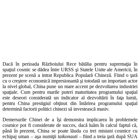
Dacă în perioada Războiului Rece bătălia pentru supremaţia în
spaţiul cosmic se dădea între URSS şi Statele Unite ale Americii, în
prezent pe scenă a intrat Republica Populară Chineză. Fiind o ţară
cu o creştere economică impresionantă şi totodată un important actor
la nivel global, China pune un mare accent pe dezvoltarea industriei
spaţiale. Cum pentru marile puteri maturitatea programului spaţial
este deseori considerată un indicator al dezvoltării în faţa lumii,
pentru China prestigiul obţinut din întărirea programului spaţial
determină factorii politici chinezi să investească masiv.
Demersurile Chinei de a îşi demonstra implicarea în problemele
cosmice pot fi considerate de succes, dacă luăm în calcul faptul că,
până în prezent, China se poate lăuda cu trei misiuni cosmice cu
echipaj uman – aşa numiţii
taikonauti
– fiind a treia ţară după SUA