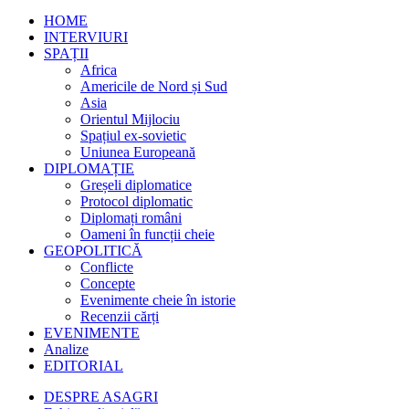
HOME
INTERVIURI
SPAȚII
Africa
Americile de Nord și Sud
Asia
Orientul Mijlociu
Spațiul ex-sovietic
Uniunea Europeană
DIPLOMAȚIE
Greșeli diplomatice
Protocol diplomatic
Diplomați români
Oameni în funcții cheie
GEOPOLITICĂ
Conflicte
Concepte
Evenimente cheie în istorie
Recenzii cărți
EVENIMENTE
Analize
EDITORIAL
DESPRE ASAGRI