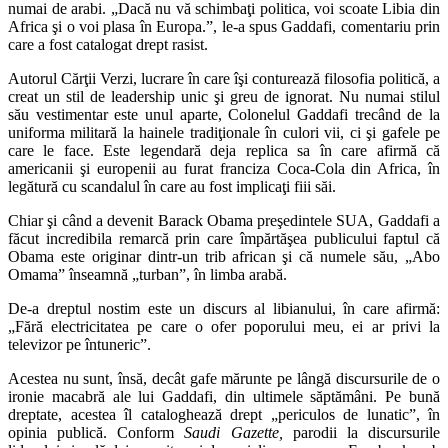
numai de arabi. „Dacă nu vă schimbaţi politica, voi scoate Libia din
Africa şi o voi plasa în Europa.”, le-a spus Gaddafi, comentariu prin
care a fost catalogat drept rasist.
Autorul Cărţii Verzi, lucrare în care îşi conturează filosofia politică, a
creat un stil de leadership unic şi greu de ignorat. Nu numai stilul
său vestimentar este unul aparte, Colonelul Gaddafi trecând de la
uniforma militară la hainele tradiţionale în culori vii, ci şi gafele pe
care le face. Este legendară deja replica sa în care afirmă că
americanii şi europenii au furat franciza Coca-Cola din Africa, în
legătură cu scandalul în care au fost implicaţi fiii săi.
Chiar şi când a devenit Barack Obama preşedintele SUA, Gaddafi a
făcut incredibila remarcă prin care împărtăşea publicului faptul că
Obama este originar dintr-un trib african şi că numele său, „Abo
Omama” înseamnă „turban”, în limba arabă.
De-a dreptul nostim este un discurs al libianului, în care afirmă:
„Fără electricitatea pe care o ofer poporului meu, ei ar privi la
televizor pe întuneric”.
Acestea nu sunt, însă, decât gafe mărunte pe lângă discursurile de o
ironie macabră ale lui Gaddafi, din ultimele săptămâni. Pe bună
dreptate, acestea îl cataloghează drept „periculos de lunatic”, în
opinia publică. Conform
Saudi Gazette,
parodii la discursurile