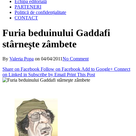
Echipa editorială
PARTENERI
Politică de confidențialitate
CONTACT
Furia beduinului Gaddafi
stârneşte zâmbete
By
Valeria Popa
on
04/04/2011
No Comment
Share on Facebook
Follow on Facebook
Add to Google+
Connect
on Linked in
Subscribe by Email
Print This Post