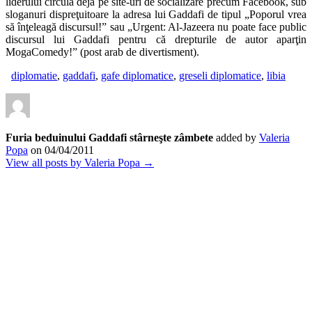
liderului circulă deja pe site-uri de socializare precum Facebook, sub
sloganuri dispreţuitoare la adresa lui Gaddafi de tipul „Poporul vrea
să înţeleagă discursul!” sau „Urgent: Al-Jazeera nu poate face public
discursul lui Gaddafi pentru că drepturile de autor aparţin
MogaComedy!” (post arab de divertisment).
diplomatie
,
gaddafi
,
gafe diplomatice
,
greseli diplomatice
,
libia
Furia beduinului Gaddafi stârneşte zâmbete
added by
Valeria
Popa
on
04/04/2011
View all posts by Valeria Popa →