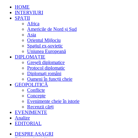
HOME
INTERVIURI
SPAȚII
Africa
Americile de Nord și Sud
Asia
Orientul Mijlociu
Spațiul ex-sovietic
Uniunea Europeană
DIPLOMAȚIE
Greșeli diplomatice
Protocol diplomatic
Diplomați români
Oameni în funcții cheie
GEOPOLITICĂ
Conflicte
Concepte
Evenimente cheie în istorie
Recenzii cărți
EVENIMENTE
Analize
EDITORIAL
DESPRE ASAGRI