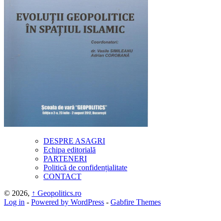
DESPRE ASAGRI
Echipa editorială
PARTENERI
Politică de confidențialitate
CONTACT
© 2026,
↑
Geopolitics.ro
Log in
-
Powered by WordPress
-
Gabfire Themes