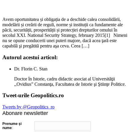
Avem oportunitatea și obligația de a deschide calea consolidării,
modelării și creării de reguli, norme și instituții ca fundamente ale
păcii, securității, prosperității și protecției drepturilor omului în
secolul XXI. National Security Strategy, february 2015[1] Nimeni
nu se opune conducerii unei puteri majore, dacă acea ţară este
capabilă şi pregătită pentru aşa ceva. Ceea […]
Autorul acestui articol:
Dr. Florin C. Stan
Doctor în Istorie, cadru didactic asociat al Universităţii
,,Ovidius” Constanţa, Facultatea de Istorie şi Ştiinţe Politice.
Tweet-urile Geopolitics.ro
Tweets by @Geopolitics_ro
Abonare newsletter
Prenume şi
nume
: