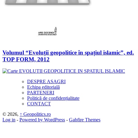
Volumul “Evoluții geopolitice în spațiul islamic”, ed.
TOP FORM, 2012
DESPRE ASAGRI
Echipa editorială
PARTENERI
Politică de confidențialitate
CONTACT
© 2026,
↑
Geopolitics.ro
Log in
-
Powered by WordPress
-
Gabfire Themes