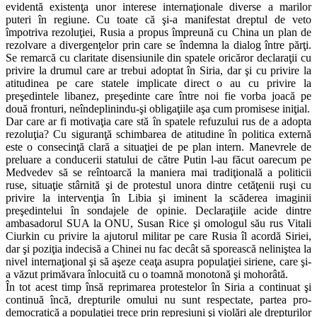
evidentă existenţa unor interese internaţionale diverse a marilor
puteri în regiune. Cu toate că şi-a manifestat dreptul de veto
împotriva rezoluţiei, Rusia a propus împreună cu China un plan de
rezolvare a divergenţelor prin care se îndemna la dialog între părţi.
Se remarcă cu claritate disensiunile din spatele oricăror declaraţii cu
privire la drumul care ar trebui adoptat în Siria, dar şi cu privire la
atitudinea pe care statele implicate direct o au cu privire la
preşedintele libanez, preşedinte care între noi fie vorba joacă pe
două fronturi, neîndeplinindu-şi obligaţiile aşa cum promisese iniţial.
Dar care ar fi motivaţia care stă în spatele refuzului rus de a adopta
rezoluţia? Cu siguranţă schimbarea de atitudine în politica externă
este o consecinţă clară a situaţiei de pe plan intern. Manevrele de
preluare a conducerii statului de către Putin l-au făcut oarecum pe
Medvedev să se reîntoarcă la maniera mai tradiţională a politicii
ruse, situaţie stârnită şi de protestul unora dintre cetăţenii ruşi cu
privire la intervenţia în Libia şi iminent la scăderea imaginii
preşedintelui în sondajele de opinie. Declaraţiile acide dintre
ambasadorul SUA la ONU, Susan Rice şi omologul său rus Vitali
Ciurkin cu privire la ajutorul militar pe care Rusia îl acordă Siriei,
dar şi poziţia indecisă a Chinei nu fac decât să sporească neliniştea la
nivel internaţional şi să aşeze ceaţa asupra populaţiei siriene, care şi-
a văzut primăvara înlocuită cu o toamnă monotonă şi mohorâtă.
În tot acest timp însă reprimarea protestelor în Siria a continuat şi
continuă încă, drepturile omului nu sunt respectate, partea pro-
democratică a populaţiei trece prin represiuni şi violări ale drepturilor