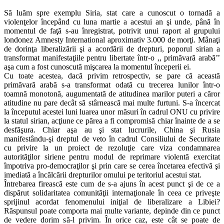
Să luăm spre exemplu Siria, stat care a cunoscut o tornadă a
violenţelor începând cu luna martie a acestui an şi unde, până în
momentul de faţă s-au înregistrat, potrivit unui raport al grupului
londonez Amnesty International aproximativ 3.000 de morţi. Mânaţi
de dorinţa liberalizării şi a acordării de drepturi, poporul sirian a
transformat manifestaţiile pentru libertate într-o ,, primăvară arabă’’
aşa cum a fost cunoscută mişcarea la momentul începerii ei.
Cu toate acestea, dacă privim retrospectiv, se pare că această
primăvară arabă s-a transformat odată cu trecerea lunilor într-o
toamnă monotonă, augumentată de atitudinea marilor puteri a căror
atitudine nu pare decât să stârnească mai multe furtuni. S-a încercat
la începutul acestei luni luarea unor măsuri în cadrul ONU cu privire
la statul sirian, acţiune ce părea a fi compromisă chiar înainte de a se
desfăşura. Chiar aşa au şi stat lucrurile, China şi Rusia
manifestându-şi dreptul de veto în cadrul Consiliului de Securitate
cu privire la un proiect de rezoluţie care viza condamnarea
autorităţilor siriene pentru modul de reprimare violentă exercitat
împotriva pro-democraţilor şi prin care se cerea încetarea efectivă şi
imediată a încălcării drepturilor omului pe teritoriul acestui stat.
Întrebarea firească este cum de s-a ajuns în acest punct şi de ce a
dispărut solidaritatea comunităţii internaţionale în ceea ce priveşte
sprijinul acordat fenomenului iniţial de liberalizare a Libiei?
Răspunsul poate comporta mai multe variante, depinde din ce punct
de vedere dorim să-l privim. În orice caz, este cât se poate de