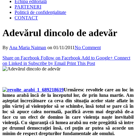
Echipa editorială
PARTENERI
Politică de confidențialitate
CONTACT
Adevărul dincolo de adevăr
By
Ana Maria Naiman
on
01/11/2011
No Comment
Share on Facebook
Follow on Facebook
Add to Google+
Connect
on Linked in
Subscribe by Email
Print This Post
Urmăresc revoltele care au loc în
lumea arabă încă de la începutul lor, de prin luna martie. Am
aşteptat încrezătoare ca ceva din situaţia acelor state aflate în
plin vârtej al violenţelor să se schimbe, însă totul se pare că în
loc să apuce calea normală, pacifică avem mai degrabă de-a
face cu un efect de domino în care violenţa naşte inevitabil
violenţă. Cu siguranţă că lumea arabă nu este pregătită să intre
pe drumul democraţiei însă, cel puţin ar putea să acorde un
minim de respect drepturilor fundamentale ale omului.