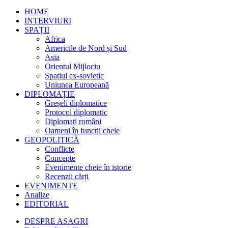
HOME
INTERVIURI
SPAȚII
Africa
Americile de Nord și Sud
Asia
Orientul Mijlociu
Spațiul ex-sovietic
Uniunea Europeană
DIPLOMAȚIE
Greșeli diplomatice
Protocol diplomatic
Diplomați români
Oameni în funcții cheie
GEOPOLITICĂ
Conflicte
Concepte
Evenimente cheie în istorie
Recenzii cărți
EVENIMENTE
Analize
EDITORIAL
DESPRE ASAGRI