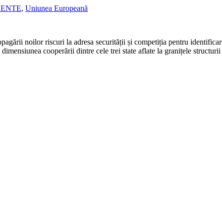
CENTE
,
Uniunea Europeană
agării noilor riscuri la adresa securității și competiția pentru identificar
mensiunea cooperării dintre cele trei state aflate la granițele structurii a