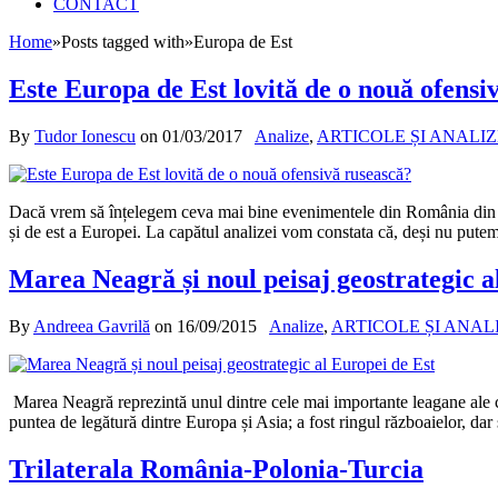
CONTACT
Home
»
Posts tagged with
»
Europa de Est
Este Europa de Est lovită de o nouă ofensi
By
Tudor Ionescu
on
01/03/2017
Analize
,
ARTICOLE ȘI ANALI
Dacă vrem să înțelegem ceva mai bine evenimentele din România din ulti
și de est a Europei. La capătul analizei vom constata că, deși nu putem
Marea Neagră și noul peisaj geostrategic a
By
Andreea Gavrilă
on
16/09/2015
Analize
,
ARTICOLE ȘI ANAL
Marea Neagră reprezintă unul dintre cele mai importante leagane ale civ
puntea de legătură dintre Europa și Asia; a fost ringul războaielor, dar
Trilaterala România-Polonia-Turcia