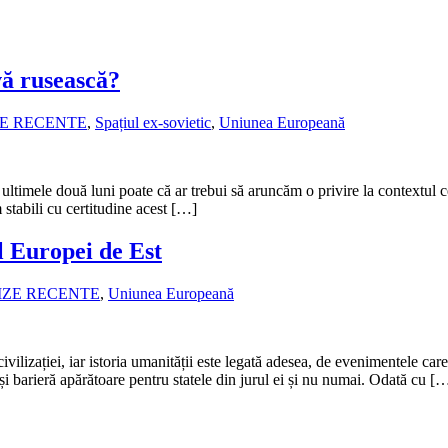
vă rusească?
ZE RECENTE
,
Spațiul ex-sovietic
,
Uniunea Europeană
mele două luni poate că ar trebui să aruncăm o privire la contextul cev
 stabili cu certitudine acest […]
l Europei de Est
IZE RECENTE
,
Uniunea Europeană
ilizației, iar istoria umanității este legată adesea, de evenimentele car
 și barieră apărătoare pentru statele din jurul ei și nu numai. Odată cu [