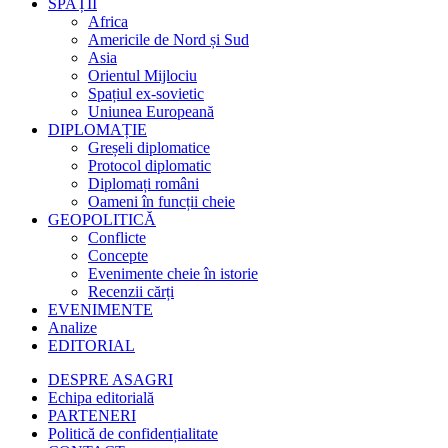
SPAȚII
Africa
Americile de Nord și Sud
Asia
Orientul Mijlociu
Spațiul ex-sovietic
Uniunea Europeană
DIPLOMAȚIE
Greșeli diplomatice
Protocol diplomatic
Diplomați români
Oameni în funcții cheie
GEOPOLITICĂ
Conflicte
Concepte
Evenimente cheie în istorie
Recenzii cărți
EVENIMENTE
Analize
EDITORIAL
DESPRE ASAGRI
Echipa editorială
PARTENERI
Politică de confidențialitate