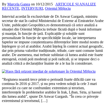
By
Marcela Ganea
on
10/12/2015
ARTICOLE ȘI ANALIZE
RECENTE
,
INTERVIURI
,
Orientul Mijlociu
Interviul acordat în exclusivitate de Dr Anwar Gargash, ministru
secretar de stat în cadrul Ministerului de Externe al Emiratelor Arabe
Unite, publicației Geopolitics.ro demonstrează că orice analiză a
situației din Orientul Mijlociu trebuie făcută după o bună informare
și nuanțat, în funcție de țară. Explicațiile și soluțiile sunt
personalizate în funcție de specificitățile locale, iar interpretarea
faptelor ne impune conștientizarea diferențelor între modul nostru de
înțelegere și cel al arabilor. Arabii înțeleg în context actual geografic,
dar prin prisma valorilor tradiționale, tribale, care sunt comune lumii
arabe. De asemenea, mai trebuie subliniat că lumea arabă este foarte
eterogenă, există poli moderați și poli radicali, și se impune deci o
analiză critică a declarațiilor înainte de a le lua în considerare.
”Regiunea noastră trece printr-o perioadă foarte dificilă care va
continua în 2016 și 2017, și nu prea vedem soluții la cele 3 mari
provocări cu care ne confruntăm: extremism și terorism,
interferențele în problemelor arabilor în Irak, Liban, Siria, și haosul
din lumea arabă”, spune Dr Anwar Gargash. ”În ceea ce privește
extremismul și terorismul, […]