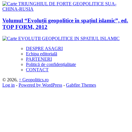
Volumul “Evoluții geopolitice în spațiul islamic”, ed.
TOP FORM, 2012
DESPRE ASAGRI
Echipa editorială
PARTENERI
Politică de confidențialitate
CONTACT
© 2026,
↑
Geopolitics.ro
Log in
-
Powered by WordPress
-
Gabfire Themes