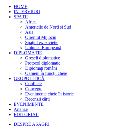
HOME
INTERVIURI
SPAȚII
Africa
Americile de Nord și Sud
Asia
Orientul Mijlociu
Spațiul ex-sovietic
Uniunea Europeană
DIPLOMAȚIE
Greșeli diplomatice
Protocol diplomatic
Diplomați români
Oameni în funcții cheie
GEOPOLITICĂ
Conflicte
Concepte
Evenimente cheie în istorie
Recenzii cărți
EVENIMENTE
Analize
EDITORIAL
DESPRE ASAGRI