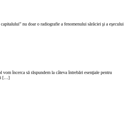
 capitalului” nu doar o radiografie a fenomenului sărăciei şi a eşecului
ol vom încerca să răspundem la câteva întrebări esenţiale pentru
şi […]