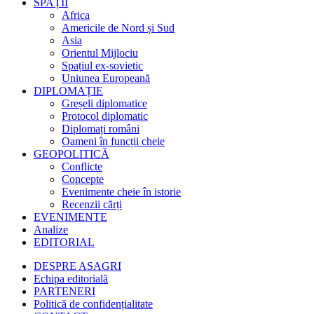
SPAȚII
Africa
Americile de Nord și Sud
Asia
Orientul Mijlociu
Spațiul ex-sovietic
Uniunea Europeană
DIPLOMAȚIE
Greșeli diplomatice
Protocol diplomatic
Diplomați români
Oameni în funcții cheie
GEOPOLITICĂ
Conflicte
Concepte
Evenimente cheie în istorie
Recenzii cărți
EVENIMENTE
Analize
EDITORIAL
DESPRE ASAGRI
Echipa editorială
PARTENERI
Politică de confidențialitate