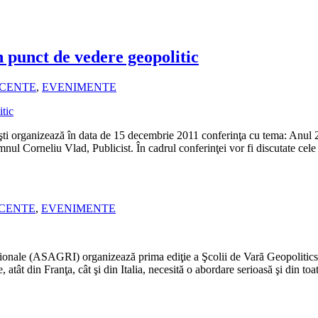
n punct de vedere geopolitic
ECENTE
,
EVENIMENTE
 organizează în data de 15 decembrie 2011 conferinţa cu tema: Anul 201
mnul Corneliu Vlad, Publicist. În cadrul conferinţei vor fi discutate ce
ECENTE
,
EVENIMENTE
naţionale (ASAGRI) organizează prima ediţie a Şcolii de Vară Geopolitics
atât din Franţa, cât şi din Italia, necesită o abordare serioasă şi din to