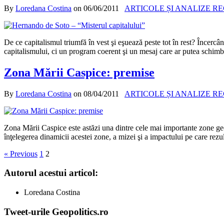
By
Loredana Costina
on
06/06/2011
ARTICOLE ȘI ANALIZE R
De ce capitalismul triumfă în vest şi eşuează peste tot în rest? Încerc
capitalismului, ci un program coerent şi un mesaj care ar putea schim
Zona Mării Caspice: premise
By
Loredana Costina
on
08/04/2011
ARTICOLE ȘI ANALIZE R
Zona Mării Caspice este astăzi una dintre cele mai importante zone geo
înţelegerea dinamicii acestei zone, a mizei şi a impactului pe care rezul
« Previous
1
2
Autorul acestui articol:
Loredana Costina
Tweet-urile Geopolitics.ro