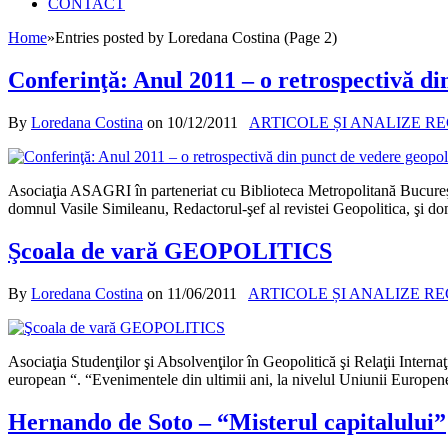
CONTACT
Home
»
Entries posted by Loredana Costina (Page 2)
Conferinţă: Anul 2011 – o retrospectivă di
By
Loredana Costina
on
10/12/2011
ARTICOLE ȘI ANALIZE R
Asociaţia ASAGRI în parteneriat cu Biblioteca Metropolitană Bucureşti
domnul Vasile Simileanu, Redactorul-şef al revistei Geopolitica, şi do
Şcoala de vară GEOPOLITICS
By
Loredana Costina
on
11/06/2011
ARTICOLE ȘI ANALIZE R
Asociaţia Studenţilor şi Absolvenţilor în Geopolitică şi Relaţii Inter
european “. “Evenimentele din ultimii ani, la nivelul Uniunii Europene, 
Hernando de Soto – “Misterul capitalului”