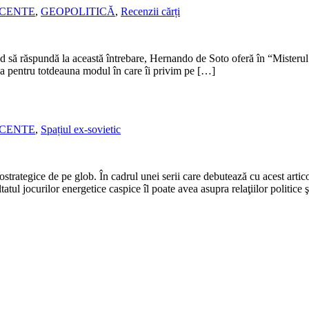
ECENTE
,
GEOPOLITICĂ
,
Recenzii cărți
ând să răspundă la această întrebare, Hernando de Soto oferă în “Misterul
ba pentru totdeauna modul în care îi privim pe […]
ECENTE
,
Spațiul ex-sovietic
strategice de pe glob. În cadrul unei serii care debutează cu acest artic
tatul jocurilor energetice caspice îl poate avea asupra relaţiilor politice 