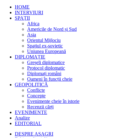
HOME
INTERVIURI
SPAȚII
Africa
Americile de Nord și Sud
Asia
Orientul Mijlociu
Spațiul ex-sovietic
Uniunea Europeană
DIPLOMAȚIE
Greșeli diplomatice
Protocol diplomatic
Diplomați români
Oameni în funcții cheie
GEOPOLITICĂ
Conflicte
Concepte
Evenimente cheie în istorie
Recenzii cărți
EVENIMENTE
Analize
EDITORIAL
DESPRE ASAGRI