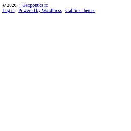
© 2026,
↑
Geopolitics.ro
Log in
-
Powered by WordPress
-
Gabfire Themes