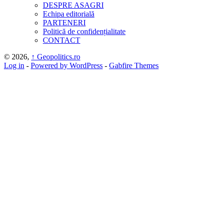
DESPRE ASAGRI
Echipa editorială
PARTENERI
Politică de confidențialitate
CONTACT
© 2026,
↑
Geopolitics.ro
Log in
-
Powered by WordPress
-
Gabfire Themes