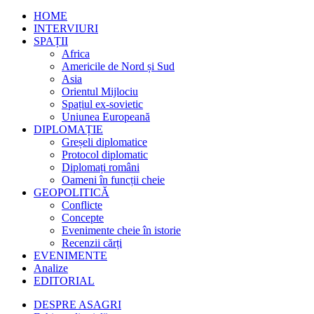
HOME
INTERVIURI
SPAȚII
Africa
Americile de Nord și Sud
Asia
Orientul Mijlociu
Spațiul ex-sovietic
Uniunea Europeană
DIPLOMAȚIE
Greșeli diplomatice
Protocol diplomatic
Diplomați români
Oameni în funcții cheie
GEOPOLITICĂ
Conflicte
Concepte
Evenimente cheie în istorie
Recenzii cărți
EVENIMENTE
Analize
EDITORIAL
DESPRE ASAGRI