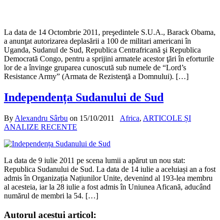
La data de 14 Octombrie 2011, preşedintele S.U.A., Barack Obama,
a anunţat autorizarea deplasării a 100 de militari americani în
Uganda, Sudanul de Sud, Republica Centrafricană şi Republica
Democrată Congo, pentru a sprijini armatele acestor ţări în eforturile
lor de a învinge gruparea cunoscută sub numele de “Lord’s
Resistance Army” (Armata de Rezistenţă a Domnului). […]
Independența Sudanului de Sud
By
Alexandru Sârbu
on
15/10/2011
Africa
,
ARTICOLE ȘI
ANALIZE RECENTE
La data de 9 iulie 2011 pe scena lumii a apărut un nou stat:
Republica Sudanului de Sud. La data de 14 iulie a aceluiași an a fost
admis în Organizația Națiunilor Unite, devenind al 193-lea membru
al acesteia, iar la 28 iulie a fost admis în Uniunea Aficană, aducând
numărul de membri la 54. […]
Autorul acestui articol: