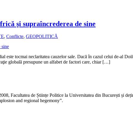
rică şi supraîncrederea de sine
TE
,
Conflicte
,
GEOPOLITICĂ
al este tocmai neclaritatea cauzelor sale. Dacă în cazul celui de-al Do
raţie globală presupune un alfabet de factori care, chiar […]
n 2008, Facultatea de Științe Politice la Universitatea din București și d
implosion and regional hegemony”.