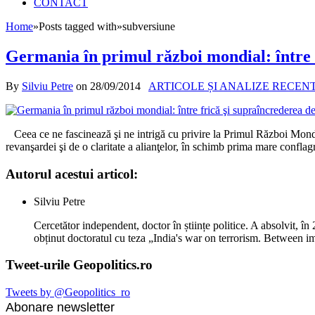
CONTACT
Home
»
Posts tagged with
»
subversiune
Germania în primul război mondial: între f
By
Silviu Petre
on
28/09/2014
ARTICOLE ȘI ANALIZE RECEN
Ceea ce ne fascinează şi ne intrigă cu privire la Primul Război Mondi
revanşardei şi de o claritate a alianţelor, în schimb prima mare conflag
Autorul acestui articol:
Silviu Petre
Cercetător independent, doctor în științe politice. A absolvit, î
obținut doctoratul cu teza „India's war on terrorism. Between 
Tweet-urile Geopolitics.ro
Tweets by @Geopolitics_ro
Abonare newsletter