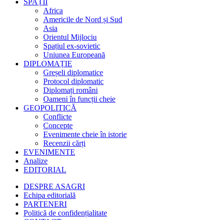
SPAȚII
Africa
Americile de Nord și Sud
Asia
Orientul Mijlociu
Spațiul ex-sovietic
Uniunea Europeană
DIPLOMAȚIE
Greșeli diplomatice
Protocol diplomatic
Diplomați români
Oameni în funcții cheie
GEOPOLITICĂ
Conflicte
Concepte
Evenimente cheie în istorie
Recenzii cărți
EVENIMENTE
Analize
EDITORIAL
DESPRE ASAGRI
Echipa editorială
PARTENERI
Politică de confidențialitate