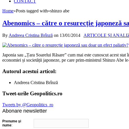
CONTACT
Home
»
Posts tagged with
»
shinzo abe
Abenomics – către o resurecție japoneză sa
By
Andreea Cristina Brînză
on
13/01/2014
ARTICOLE ȘI ANALI
Japonia sau „Țara Soarelui Răsare” cum mai este cunoscut acest stat î
economiei și societății japoneze, pe care prim-ministrul Shinzo Abe le
Autorul acestui articol:
Andreea Cristina Brînză
Tweet-urile Geopolitics.ro
Tweets by @Geopolitics_ro
Abonare newsletter
Prenume şi
nume
: