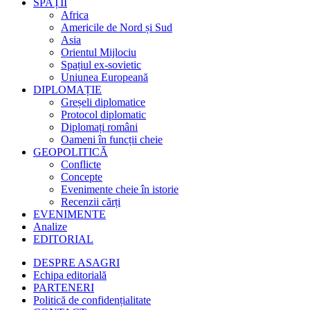
SPAȚII
Africa
Americile de Nord și Sud
Asia
Orientul Mijlociu
Spațiul ex-sovietic
Uniunea Europeană
DIPLOMAȚIE
Greșeli diplomatice
Protocol diplomatic
Diplomați români
Oameni în funcții cheie
GEOPOLITICĂ
Conflicte
Concepte
Evenimente cheie în istorie
Recenzii cărți
EVENIMENTE
Analize
EDITORIAL
DESPRE ASAGRI
Echipa editorială
PARTENERI
Politică de confidențialitate