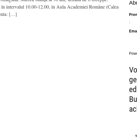
Abo
, în intervalul 10.00-12.00, în Aula Academiei Române (Calea
enta: […]
Pre
:
Emai
Pow
Vo
ge
ed
Bu
ac