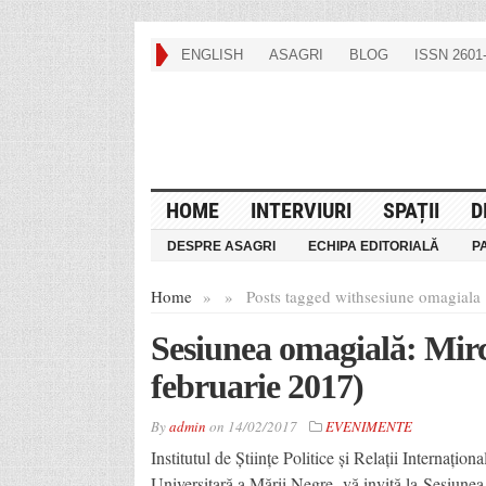
ENGLISH
ASAGRI
BLOG
ISSN 2601-
HOME
INTERVIURI
SPAȚII
D
DESPRE ASAGRI
ECHIPA EDITORIALĂ
P
Home
»
»
Posts tagged with
sesiune omagiala
Sesiunea omagială: Mirc
februarie 2017)
By
admin
on
14/02/2017
EVENIMENTE
Institutul de Științe Politice și Relații Internaț
Universitară a Mării Negre vă invită la Sesiunea 