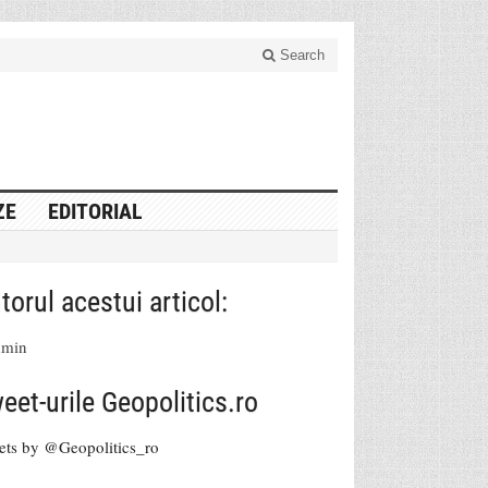
Search
ZE
EDITORIAL
torul acestui articol:
dmin
eet-urile Geopolitics.ro
ets by @Geopolitics_ro