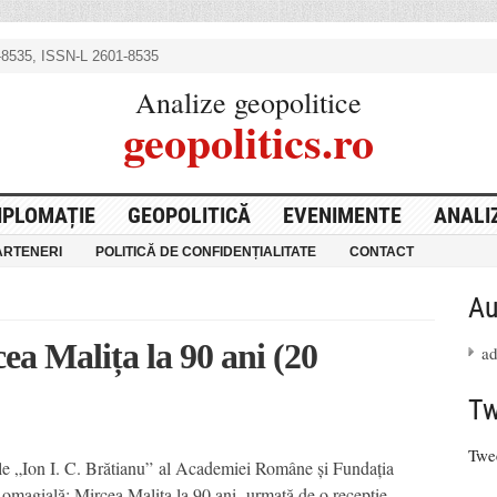
8535, ISSN-L 2601-8535
Analize geopolitice
geopolitics.ro
IPLOMAȚIE
GEOPOLITICĂ
EVENIMENTE
ANALI
ARTENERI
POLITICĂ DE CONFIDENȚIALITATE
CONTACT
Au
ea Malița la 90 ani (20
a
Tw
Twe
ionale „Ion I. C. Brătianu” al Academiei Române și Fundația
omagială: Mircea Malița la 90 ani, urmată de o recepție.