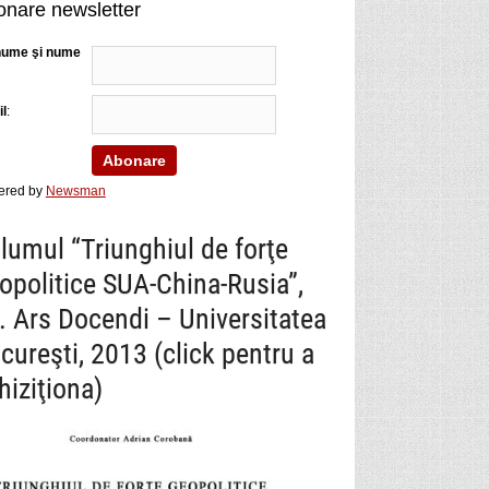
nare newsletter
nume şi nume
l
:
ered by
Newsman
lumul “Triunghiul de forţe
opolitice SUA-China-Rusia”,
. Ars Docendi – Universitatea
cureşti, 2013 (click pentru a
hiziţiona)