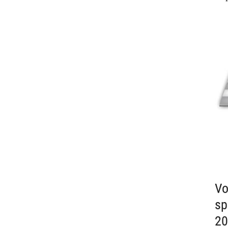
Vo
sp
20