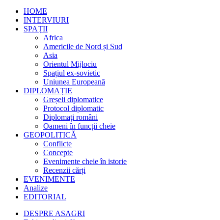
HOME
INTERVIURI
SPAȚII
Africa
Americile de Nord și Sud
Asia
Orientul Mijlociu
Spațiul ex-sovietic
Uniunea Europeană
DIPLOMAȚIE
Greșeli diplomatice
Protocol diplomatic
Diplomați români
Oameni în funcții cheie
GEOPOLITICĂ
Conflicte
Concepte
Evenimente cheie în istorie
Recenzii cărți
EVENIMENTE
Analize
EDITORIAL
DESPRE ASAGRI