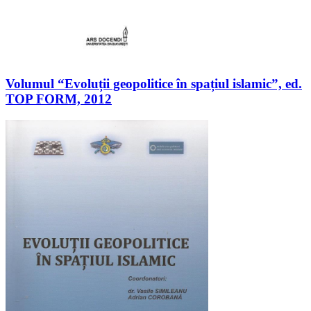
Volumul “Evoluții geopolitice în spațiul islamic”, ed.
TOP FORM, 2012