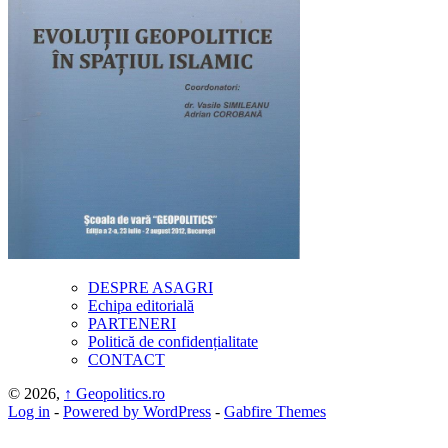
DESPRE ASAGRI
Echipa editorială
PARTENERI
Politică de confidențialitate
CONTACT
© 2026,
↑
Geopolitics.ro
Log in
-
Powered by WordPress
-
Gabfire Themes