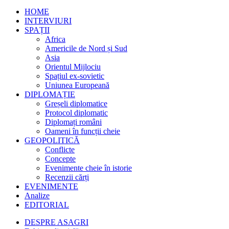
HOME
INTERVIURI
SPAȚII
Africa
Americile de Nord și Sud
Asia
Orientul Mijlociu
Spațiul ex-sovietic
Uniunea Europeană
DIPLOMAȚIE
Greșeli diplomatice
Protocol diplomatic
Diplomați români
Oameni în funcții cheie
GEOPOLITICĂ
Conflicte
Concepte
Evenimente cheie în istorie
Recenzii cărți
EVENIMENTE
Analize
EDITORIAL
DESPRE ASAGRI