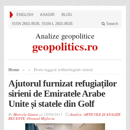
ENGLISH
ASAGRI
BLOG
ISSN 2601-8535, ISSN-L 2601-8535
Search
Analize geopolitice
geopolitics.ro
Home
»
»
Posts tagged with
refugiati sirieni
Ajutorul furnizat refugiaților
sirieni de Emiratele Arabe
Unite și statele din Golf
By
Marcela Ganea
on
28/09/2015
Analize
,
ARTICOLE ȘI ANALIZE
RECENTE
,
Orientul Mijlociu