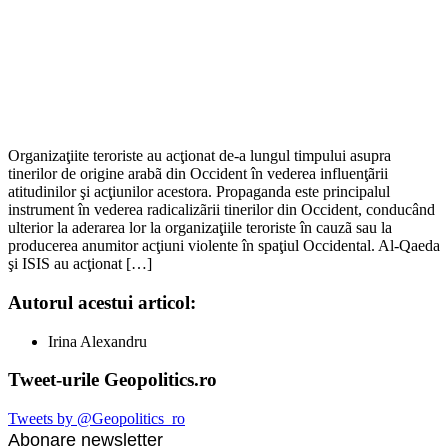
Organizaţiite teroriste au acţionat de-a lungul timpului asupra
tinerilor de origine arabã din Occident în vederea influenţãrii
atitudinilor şi acţiunilor acestora. Propaganda este principalul
instrument în vederea radicalizãrii tinerilor din Occident, conducând
ulterior la aderarea lor la organizaţiile teroriste în cauzã sau la
producerea anumitor acţiuni violente în spaţiul Occidental. Al-Qaeda
şi ISIS au acţionat […]
Autorul acestui articol:
Irina Alexandru
Tweet-urile Geopolitics.ro
Tweets by @Geopolitics_ro
Abonare newsletter