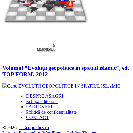
Volumul “Evoluții geopolitice în spațiul islamic”, ed.
TOP FORM, 2012
DESPRE ASAGRI
Echipa editorială
PARTENERI
Politică de confidențialitate
CONTACT
© 2026,
↑
Geopolitics.ro
Log in
-
Powered by WordPress
-
Gabfire Themes