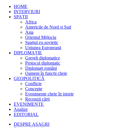
HOME
INTERVIURI
SPAȚII
Africa
Americile de Nord și Sud
Asia
Orientul Mijlociu
Spațiul ex-sovietic
Uniunea Europeană
DIPLOMAȚIE
Greșeli diplomatice
Protocol diplomatic
Diplomați români
Oameni în funcții cheie
GEOPOLITICĂ
Conflicte
Concepte
Evenimente cheie în istorie
Recenzii cărți
EVENIMENTE
Analize
EDITORIAL
DESPRE ASAGRI