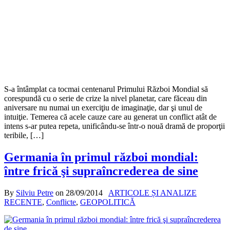
S-a întâmplat ca tocmai centenarul Primului Război Mondial să
corespundă cu o serie de crize la nivel planetar, care făceau din
aniversare nu numai un exerciţiu de imaginaţie, dar şi unul de
intuiţie. Temerea că acele cauze care au generat un conflict atât de
intens s-ar putea repeta, unificându-se într-o nouă dramă de proporţii
teribile, […]
Germania în primul război mondial:
între frică şi supraîncrederea de sine
By
Silviu Petre
on
28/09/2014
ARTICOLE ȘI ANALIZE
RECENTE
,
Conflicte
,
GEOPOLITICĂ