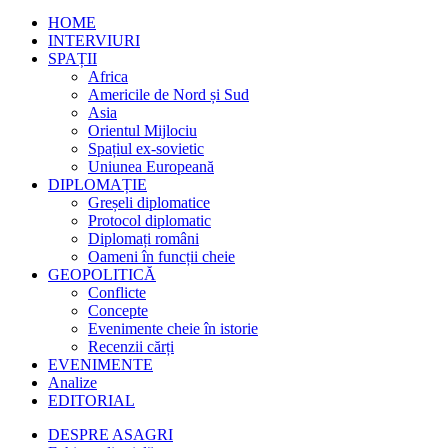
HOME
INTERVIURI
SPAȚII
Africa
Americile de Nord și Sud
Asia
Orientul Mijlociu
Spațiul ex-sovietic
Uniunea Europeană
DIPLOMAȚIE
Greșeli diplomatice
Protocol diplomatic
Diplomați români
Oameni în funcții cheie
GEOPOLITICĂ
Conflicte
Concepte
Evenimente cheie în istorie
Recenzii cărți
EVENIMENTE
Analize
EDITORIAL
DESPRE ASAGRI