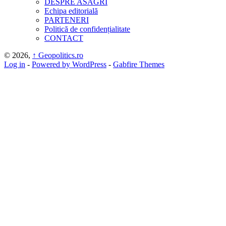
DESPRE ASAGRI
Echipa editorială
PARTENERI
Politică de confidențialitate
CONTACT
© 2026,
↑
Geopolitics.ro
Log in
-
Powered by WordPress
-
Gabfire Themes