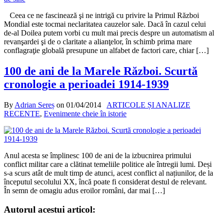
Ceea ce ne fascinează şi ne intrigă cu privire la Primul Război
Mondial este tocmai neclaritatea cauzelor sale. Dacă în cazul celui
de-al Doilea putem vorbi cu mult mai precis despre un automatism al
revanşardei şi de o claritate a alianţelor, în schimb prima mare
conflagraţie globală presupune un alfabet de factori care, chiar […]
100 de ani de la Marele Război. Scurtă
cronologie a perioadei 1914-1939
By
Adrian Sereș
on
01/04/2014
ARTICOLE ȘI ANALIZE
RECENTE
,
Evenimente cheie în istorie
Anul acesta se împlinesc 100 de ani de la izbucnirea primului
conflict militar care a clătinat temeliile politice ale întregii lumi. Deși
s-a scurs atât de mult timp de atunci, acest conflict al națiunilor, de la
începutul secolului XX, încă poate fi considerat destul de relevant.
În semn de omagiu adus eroilor români, dar mai […]
Autorul acestui articol: