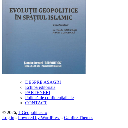
DESPRE ASAGRI
Echipa editorială
PARTENERI
Politică de confidențialitate
CONTACT
© 2026,
↑
Geopolitics.ro
Log in
-
Powered by WordPress
-
Gabfire Themes