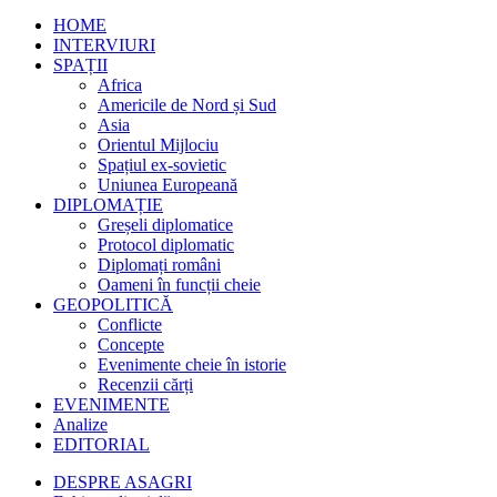
HOME
INTERVIURI
SPAȚII
Africa
Americile de Nord și Sud
Asia
Orientul Mijlociu
Spațiul ex-sovietic
Uniunea Europeană
DIPLOMAȚIE
Greșeli diplomatice
Protocol diplomatic
Diplomați români
Oameni în funcții cheie
GEOPOLITICĂ
Conflicte
Concepte
Evenimente cheie în istorie
Recenzii cărți
EVENIMENTE
Analize
EDITORIAL
DESPRE ASAGRI