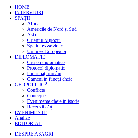
HOME
INTERVIURI
SPAȚII
Africa
Americile de Nord și Sud
Asia
Orientul Mijlociu
Spațiul ex-sovietic
Uniunea Europeană
DIPLOMAȚIE
Greșeli diplomatice
Protocol diplomatic
Diplomați români
Oameni în funcții cheie
GEOPOLITICĂ
Conflicte
Concepte
Evenimente cheie în istorie
Recenzii cărți
EVENIMENTE
Analize
EDITORIAL
DESPRE ASAGRI