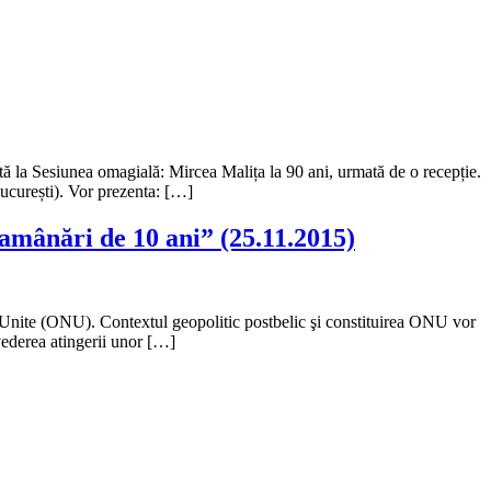
ită la Sesiunea omagială: Mircea Malița la 90 ani, urmată de o recepție.
ucurești). Vor prezenta: […]
 amânări de 10 ani” (25.11.2015)
 Unite (ONU). Contextul geopolitic postbelic şi constituirea ONU vor
 vederea atingerii unor […]