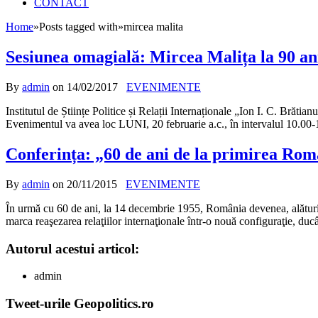
CONTACT
Home
»
Posts tagged with
»
mircea malita
Sesiunea omagială: Mircea Malița la 90 ani
By
admin
on
14/02/2017
EVENIMENTE
Institutul de Științe Politice și Relații Internaționale „Ion I. C. Bră
Evenimentul va avea loc LUNI, 20 februarie a.c., în intervalul 10.00
Conferința: „60 de ani de la primirea Româ
By
admin
on
20/11/2015
EVENIMENTE
În urmă cu 60 de ani, la 14 decembrie 1955, România devenea, alături
marca reaşezarea relaţiilor internaţionale într-o nouă configuraţie, du
Autorul acestui articol:
admin
Tweet-urile Geopolitics.ro