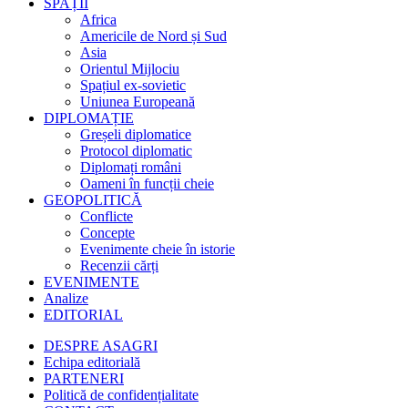
SPAȚII
Africa
Americile de Nord și Sud
Asia
Orientul Mijlociu
Spațiul ex-sovietic
Uniunea Europeană
DIPLOMAȚIE
Greșeli diplomatice
Protocol diplomatic
Diplomați români
Oameni în funcții cheie
GEOPOLITICĂ
Conflicte
Concepte
Evenimente cheie în istorie
Recenzii cărți
EVENIMENTE
Analize
EDITORIAL
DESPRE ASAGRI
Echipa editorială
PARTENERI
Politică de confidențialitate