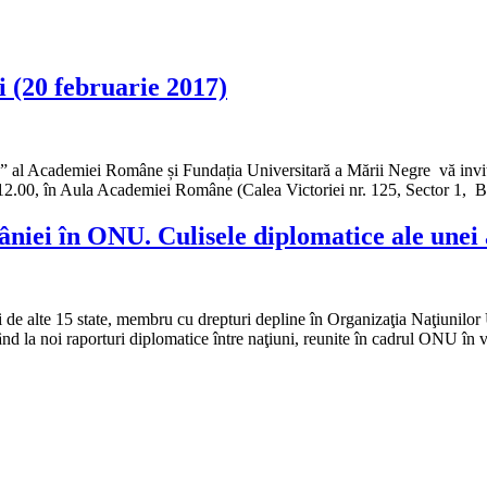
 (20 februarie 2017)
tianu” al Academiei Române și Fundația Universitară a Mării Negre vă inv
-12.00, în Aula Academiei Române (Calea Victoriei nr. 125, Sector 1, B
niei în ONU. Culisele diplomatice ale unei
 de alte 15 state, membru cu drepturi depline în Organizaţia Naţiunilor
când la noi raporturi diplomatice între naţiuni, reunite în cadrul ONU în