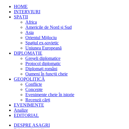
HOME
INTERVIURI
SPAȚII
Africa
Americile de Nord și Sud
Asia
Orientul Mijlociu
Spațiul ex-sovietic
Uniunea Europeană
DIPLOMAȚIE
Greșeli diplomatice
Protocol diplomatic
Diplomați români
Oameni în funcții cheie
GEOPOLITICĂ
Conflicte
Concepte
Evenimente cheie în istorie
Recenzii cărți
EVENIMENTE
Analize
EDITORIAL
DESPRE ASAGRI