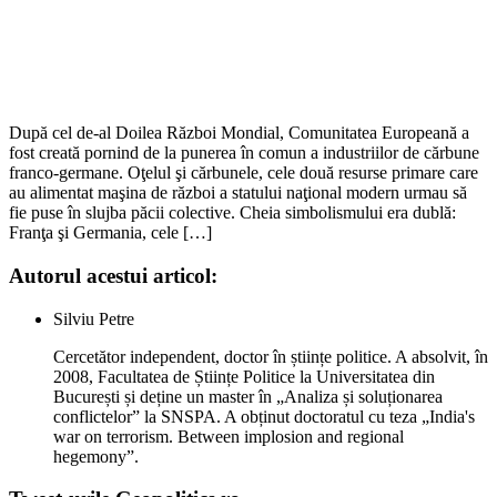
După cel de-al Doilea Război Mondial, Comunitatea Europeană a
fost creată pornind de la punerea în comun a industriilor de cărbune
franco-germane. Oţelul şi cărbunele, cele două resurse primare care
au alimentat maşina de război a statului naţional modern urmau să
fie puse în slujba păcii colective. Cheia simbolismului era dublă:
Franţa şi Germania, cele […]
Autorul acestui articol:
Silviu Petre
Cercetător independent, doctor în științe politice. A absolvit, în
2008, Facultatea de Științe Politice la Universitatea din
București și deține un master în „Analiza și soluționarea
conflictelor” la SNSPA. A obținut doctoratul cu teza „India's
war on terrorism. Between implosion and regional
hegemony”.