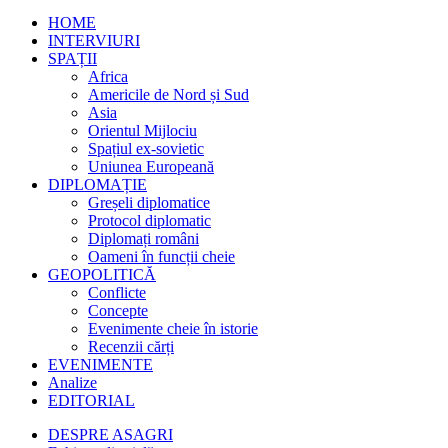
HOME
INTERVIURI
SPAȚII
Africa
Americile de Nord și Sud
Asia
Orientul Mijlociu
Spațiul ex-sovietic
Uniunea Europeană
DIPLOMAȚIE
Greșeli diplomatice
Protocol diplomatic
Diplomați români
Oameni în funcții cheie
GEOPOLITICĂ
Conflicte
Concepte
Evenimente cheie în istorie
Recenzii cărți
EVENIMENTE
Analize
EDITORIAL
DESPRE ASAGRI