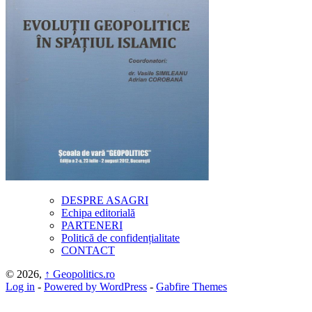
DESPRE ASAGRI
Echipa editorială
PARTENERI
Politică de confidențialitate
CONTACT
© 2026,
↑
Geopolitics.ro
Log in
-
Powered by WordPress
-
Gabfire Themes