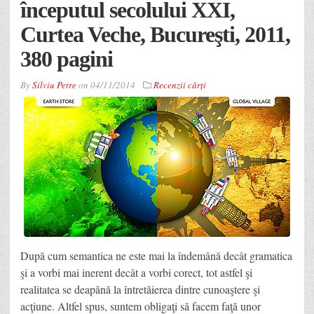
începutul secolului XXI,
Curtea Veche, Bucureşti, 2011,
380 pagini
By
Silviu Petre
on
04/11/2014
Recenzii cărți
După cum semantica ne este mai la îndemână decât gramatica
şi a vorbi mai inerent decât a vorbi corect, tot astfel şi
realitatea se deapănă la întretăierea dintre cunoaştere şi
acţiune. Altfel spus, suntem obligaţi să facem faţă unor