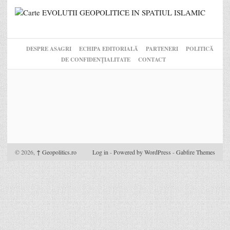
DESPRE ASAGRI
ECHIPA EDITORIALĂ
PARTENERI
POLITICĂ
DE CONFIDENȚIALITATE
CONTACT
© 2026,
↑
Geopolitics.ro
Log in
-
Powered by WordPress
-
Gabfire Themes