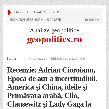
ENGLISH
ASAGRI
BLOG
ISSN 2601-8535, ISSN-L 2601-8535
Search
Analize geopolitice
geopolitics.ro
Home
»
»
Posts tagged with
logica spectacolului
Recenzie: Adrian Cioroianu,
Epoca de aur a incertitudinii.
America şi China, ideile şi
Primăvara arabă, Clio,
Clausewitz şi Lady Gaga la